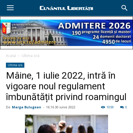
Acasă
Ultima oră
Ultima oră
Mâine, 1 iulie 2022, intră în
vigoare noul regulament
îmbunătățit privind roamingul
De
Marga Bulugean
-
16:16 30 iunie 2022
1059
0