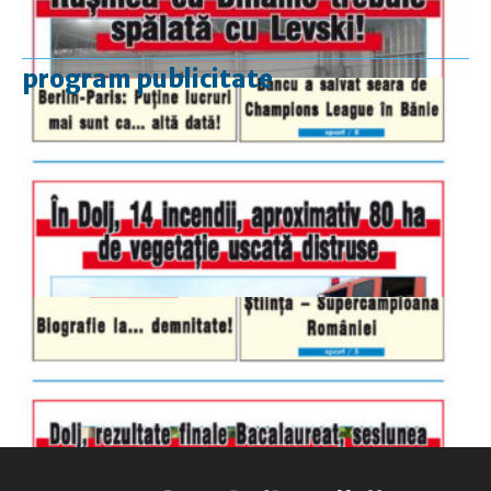
program publicitate
luni-vineri
9.00 - 17.00
sâmbătă
închis
duminică
9.00 - 12.00