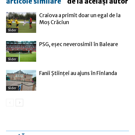
articole similare
de la același autor
Craiova a primit doar un egal de la
Moş Crăciun
Slider
PSG, eşec neverosimil în Baleare
Slider
Fanii Ştiinţei au ajuns în Finlanda
Slider