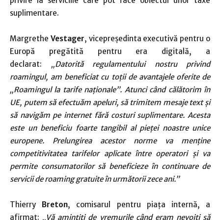
privire la serviciile care pot face obiectul unor taxe
suplimentare.
Margrethe
Vestager
, vicepreședinta executivă pentru o
Europă pregătită pentru era digitală, a
declarat:
„Datorită regulamentului nostru privind
roamingul, am beneficiat cu toții de avantajele oferite de
„Roamingul la tarife naționale”. Atunci când călătorim în
UE, putem să efectuăm apeluri, să trimitem mesaje text și
să navigăm pe internet fără costuri suplimentare. Acesta
este un beneficiu foarte tangibil al pieței noastre unice
europene. Prelungirea acestor norme va menține
competitivitatea tarifelor aplicate între operatori și va
permite consumatorilor să beneficieze în continuare de
servicii de roaming gratuite în următorii zece ani.”
Thierry
Breton
, comisarul pentru piața internă, a
afirmat:
„
Vă amintiți de vremurile când eram nevoiți să