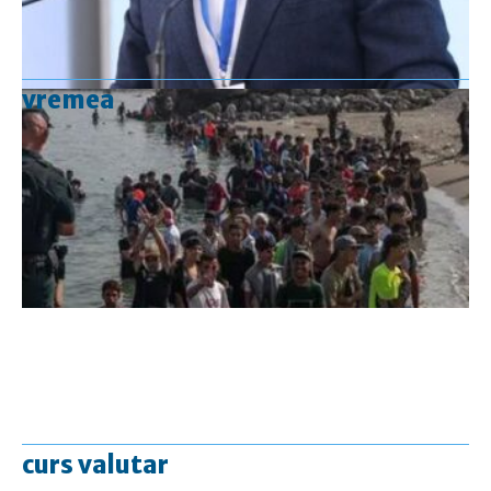
vremea
curs valutar