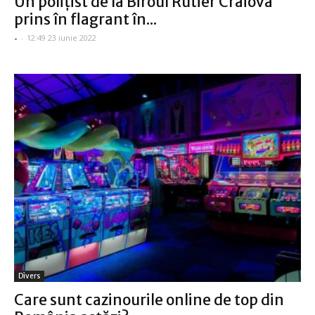
Un poliţist de la Biroul Rutier Craiova
prins în flagrant în...
-
-
12:49 23 iunie 2022
Divers
Care sunt cazinourile online de top din