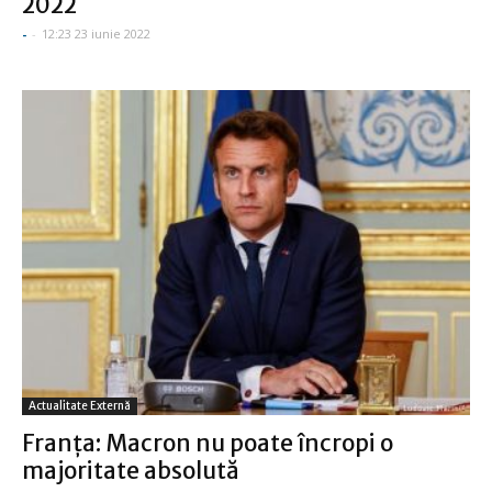
2022
-
-
12:23 23 iunie 2022
Actualitate Externă
Franţa: Macron nu poate încropi o
majoritate absolută