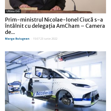
Ultima Oră
Prim-ministrul Nicolae-Ionel Ciucă s-a
întâlnit cu delegația AmCham – Camera
de...
Marga Bulugean
-
15:07 23 iunie 2022