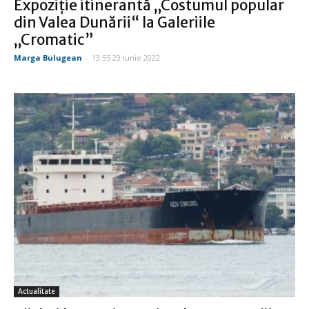
Expoziție itinerantă „Costumul popular
din Valea Dunării“ la Galeriile
„Cromatic”
Marga Bulugean
-
13:55 23 iunie 2022
Actualitate