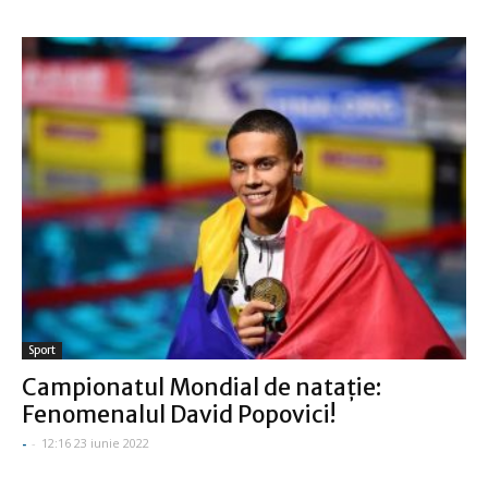
Sport
Campionatul Mondial de nataţie:
Fenomenalul David Popovici!
-
-
12:16 23 iunie 2022