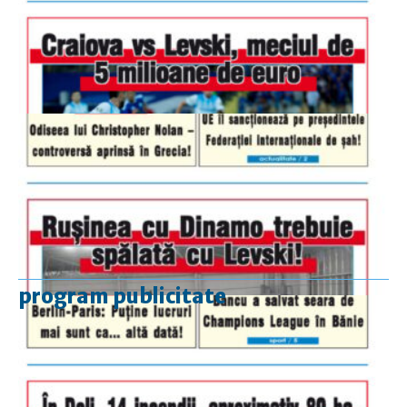
program publicitate
luni-vineri
9.00 - 17.00
sâmbătă
închis
duminică
9.00 - 12.00