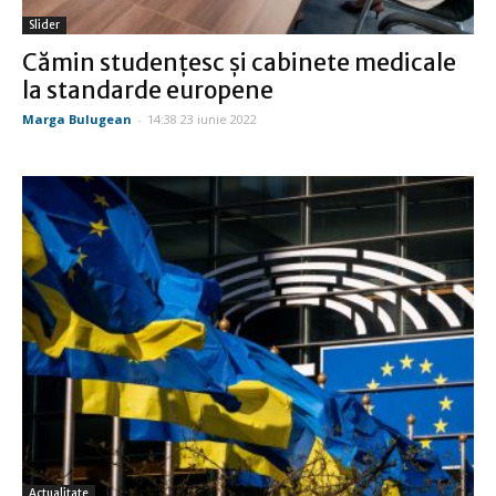
Slider
Cămin studenţesc şi cabinete medicale
la standarde europene
Marga Bulugean
-
14:38 23 iunie 2022
Actualitate