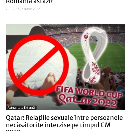
România astăzi?
-
-
12:27 23 iunie 2022
Actualitate Externă
Qatar: Relaţiile sexuale între persoanele
necăsătorite interzise pe timpul CM