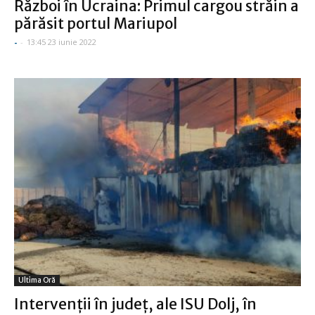
Război în Ucraina: Primul cargou străin a
părăsit portul Mariupol
-
-
13:45 23 iunie 2022
Ultima Oră
Intervenţii în judeţ, ale ISU Dolj, în