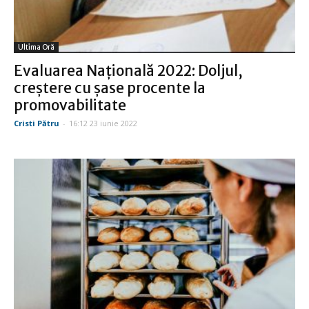
Ultima Oră
Evaluarea Naţională 2022: Doljul,
creştere cu şase procente la
promovabilitate
Cristi Pătru
-
16:12 23 iunie 2022