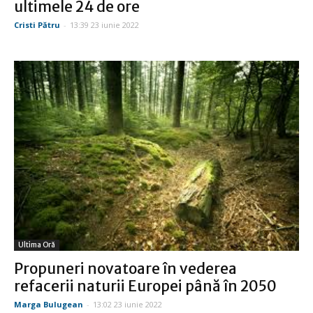
ultimele 24 de ore
Cristi Pătru
-
13:39 23 iunie 2022
Ultima Oră
Propuneri novatoare în vederea
refacerii naturii Europei până în 2050
Marga Bulugean
-
13:02 23 iunie 2022