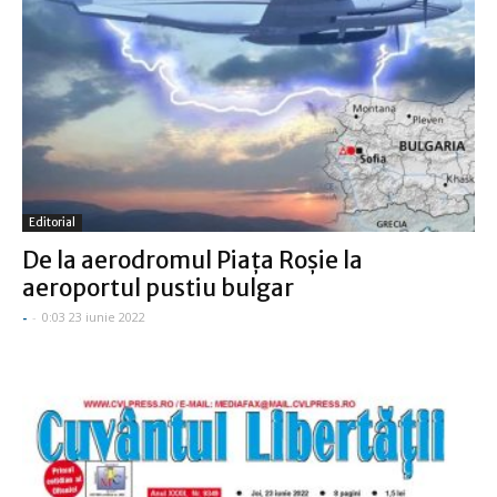
Editorial
De la aerodromul Piaţa Roşie la
aeroportul pustiu bulgar
-
-
0:03 23 iunie 2022