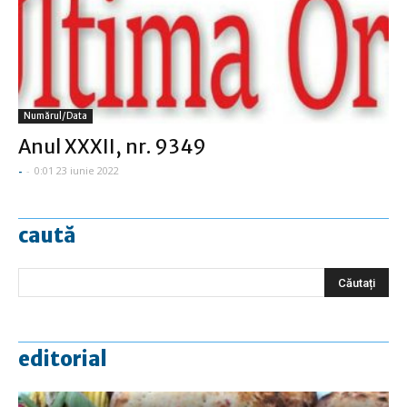
Numărul/data
Anul XXXII, nr. 9349
-
-
0:01 23 iunie 2022
caută
editorial