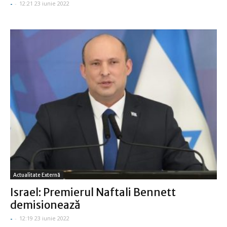
-
-
12:21 23 iunie 2022
Actualitate Externă
Israel: Premierul Naftali Bennett
demisionează
-
-
12:19 23 iunie 2022