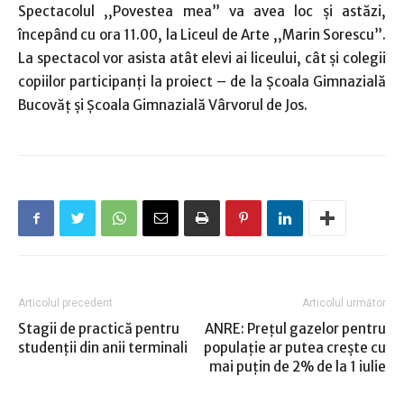
Spectacolul ,,Povestea mea” va avea loc şi astăzi,
începând cu ora 11.00, la Liceul de Arte ,,Marin Sorescu”.
La spectacol vor asista atât elevi ai liceului, cât şi colegii
copiilor participanţi la proiect – de la Şcoala Gimnazială
Bucovăţ şi Şcoala Gimnazială Vârvorul de Jos.
Articolul precedent
Articolul următor
Stagii de practică pentru
ANRE: Prețul gazelor pentru
studenţii din anii terminali
populație ar putea crește cu
mai puțin de 2% de la 1 iulie