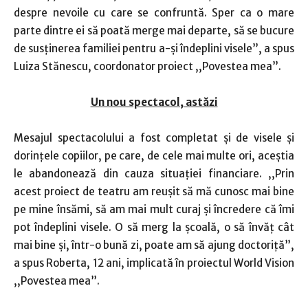
despre nevoile cu care se confruntă. Sper ca o mare
parte dintre ei să poată merge mai departe, să se bucure
de susţinerea familiei pentru a-şi îndeplini visele”, a spus
Luiza Stănescu, coordonator proiect ,,Povestea mea”.
Un nou spectacol, astăzi
Mesajul spectacolului a fost completat şi de visele şi
dorinţele copiilor, pe care, de cele mai multe ori, aceştia
le abandonează din cauza situaţiei financiare. ,,Prin
acest proiect de teatru am reuşit să mă cunosc mai bine
pe mine însămi, să am mai mult curaj şi încredere că îmi
pot îndeplini visele. O să merg la şcoală, o să învăţ cât
mai bine şi, într-o bună zi, poate am să ajung doctoriţă”,
a spus Roberta, 12 ani, implicată în proiectul World Vision
,,Povestea mea”.