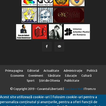
Prima pagina
Editorial
Actualitate
Administraţie
Politică
Economie
Eveniment
Sănătate
Educaţie
Cultură
Sport
Știri din Oltenia
Publicitate
© Copyright 2019 - Cuvantul Libertatii |
Gazduire Web
ITrom.ro
Acest site utilizează cookie-uri | Folosim cookie-uri pentru a
personaliza conținutul și anunțurile, pentru a oferi funcții de