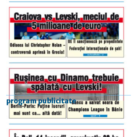
program publicitate
luni-vineri
9.00 - 17.00
sâmbătă
închis
duminică
9.00 - 12.00