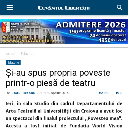
Acasă
Educație
Educație
Şi-au spus propria poveste
printr-o piesă de teatru
De
Radu Iliceanu
-
3:25 30 aprilie 2014
680
0
Ieri, în sala Studio din cadrul Departamentului de
Arta Teatrală al Universității din Craiova a avut loc
un spectacol din finalul proiectului ,,Povestea mea”.
Acesta a fost iniţiat de Fundaţia World Vision