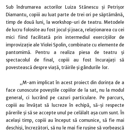
Sub îndrumarea actorilor Luiza Stănescu şi Petrişor
Diamantu, copiii au luat parte de trei ori pe săptămână,
timp de două luni, la workshop-uri de teatru. Metodele
de lucru folosite au fost jocul şi joaca, relaţionarea cu cei
mici fiind facilitată prin intermediul exerciţiilor de
improvizaţie ale Violei Spolin, combinate cu elemente de
pantomimă. Pentru a realiza piesa de teatru şi
spectacolul de final, copiii au fost încurajaţi să
povestească despre viaţă, trăirile şi gândurile lor.
,,M-am implicat în acest proiect din dorinţa de a
face cunoscute poveştile copiilor de la sat, nu la modul
general, ci lucrând pe cazuri particulare. Pe parcurs,
copiii au învăţat să lucreze în echipă, să-şi respecte
părerile şi să se accepte unul pe celălalt aşa cum sunt. În
acelaşi timp, copiii au început să comunice, să fie mai
deschişi, încrezători, să nu le mai fie ruşine să vorbească