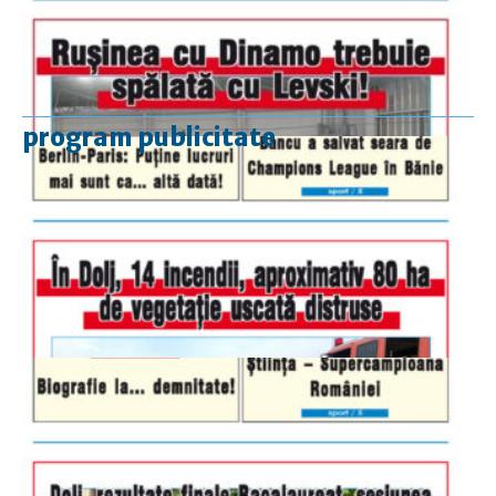
program publicitate
luni-vineri
9.00 - 17.00
sâmbătă
închis
duminică
9.00 - 12.00