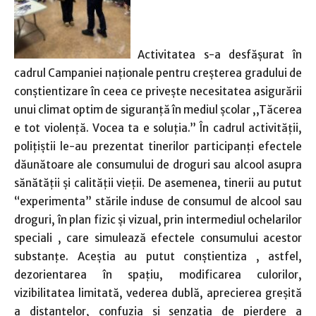
Activitatea s-a desfăşurat în
cadrul Campaniei naționale pentru creșterea gradului de
conștientizare în ceea ce privește necesitatea asigurării
unui climat optim de siguranță în mediul școlar ,,Tăcerea
e tot violență. Vocea ta e soluția.” În cadrul activităţii,
poliţiştii le-au prezentat tinerilor participanți efectele
dăunătoare ale consumului de droguri sau alcool asupra
sănătăţii și calității vieții. De asemenea, tinerii au putut
“experimenta” stările induse de consumul de alcool sau
droguri, în plan fizic și vizual, prin intermediul ochelarilor
speciali , care simulează efectele consumului acestor
substanțe. Aceștia au putut conștientiza , astfel,
dezorientarea în spaţiu, modificarea culorilor,
vizibilitatea limitată, vederea dublă, aprecierea greşită
a distanţelor, confuzia şi senzaţia de pierdere a