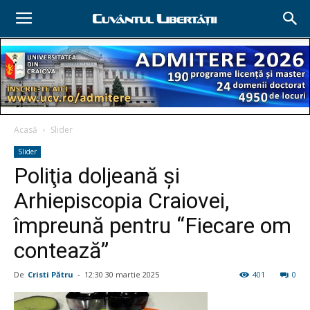
Acasă
Slider
Slider
Poliţia doljeană şi
Arhiepiscopia Craiovei,
împreună pentru “Fiecare om
contează”
De
Cristi Pătru
-
12:30 30 martie 2025
401
0