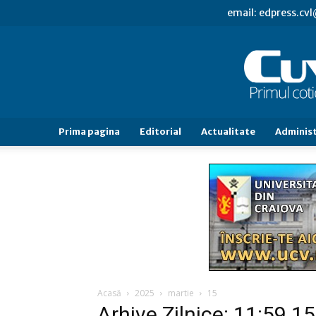
email: edpress.c
Prima pagina
Editorial
Actualitate
Administ
Acasă
2025
martie
15
Arhive Zilnice: 11:59 1