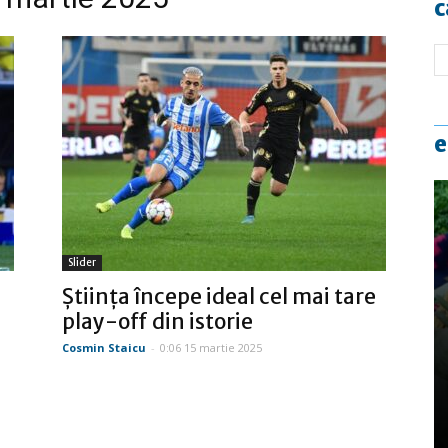
c
e
Slider
Ştiinţa începe ideal cel mai tare
play-off din istorie
Cosmin Staicu
-
0:06 15 martie 2025