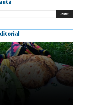
aută
ditorial