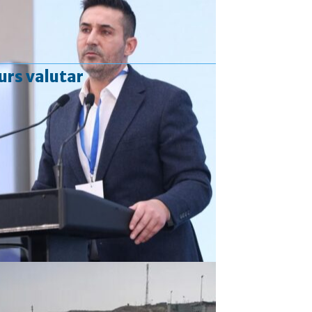
urs valutar
Curs valutar: 06 Aug 2026
EUR
: 5,2513 RON
+0,0024 ▲
USD
: 4,5507 RON
+0,0027 ▲
CHF
: 5,6221 RON
+0,0011 ▲
GBP
: 6,1236 RON
-0,0008 ▼
Convertor valutar
»
Rezultat:
-