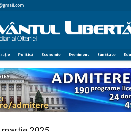
vl@gmail.com
raţie
Politică
Economie
Eveniment
Sănătate
Edu
Cuvântul
Libertăţii
5 martie 2025