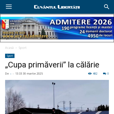
Acasă
Sport
Sport
„Cupa primăverii” la călărie
De
-
-
13:33 30 martie 2025
482
0