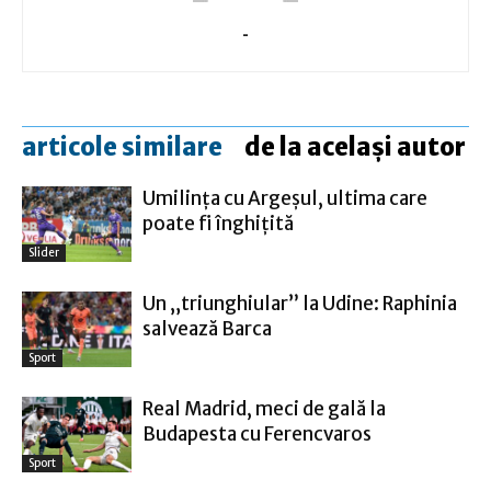
-
articole similare
de la același autor
Umilinţa cu Argeşul, ultima care
poate fi înghiţită
Slider
Un „triunghiular” la Udine: Raphinia
salvează Barca
Sport
Real Madrid, meci de gală la
Budapesta cu Ferencvaros
Sport