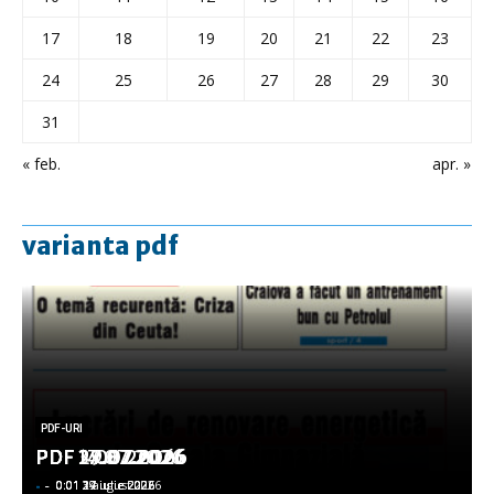
17
18
19
20
21
22
23
24
25
26
27
28
29
30
31
« feb.
apr. »
varianta pdf
PDF-URI
PDF-URI
PDF-URI
PDF-URI
PDF-URI
PDF 3.08.2026
PDF 29.07.2026
PDF 27.07.2026
PDF 17.07.2026
PDF 14.07.2026
-
-
-
-
-
-
-
-
-
-
0:01 3 august 2026
0:01 29 iulie 2026
0:01 27 iulie 2026
0:01 17 iulie 2026
0:01 14 iulie 2026