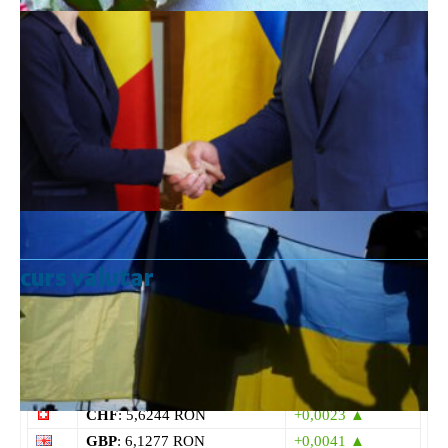
curs valutar
Curs valutar: 07 Aug 2026
EUR
: 5,2554 RON
+0,0041 ▲
USD
: 4,5584 RON
+0,0077 ▲
CHF
: 5,6244 RON
+0,0023 ▲
GBP
: 6,1277 RON
+0,0041 ▲