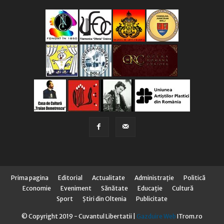
Prima pagina
Editorial
Actualitate
Administraţie
Politică
Economie
Eveniment
Sănătate
Educaţie
Cultură
Sport
Știri din Oltenia
Publicitate
© Copyright 2019 - Cuvantul Libertatii |
Gazduire Web
ITrom.ro