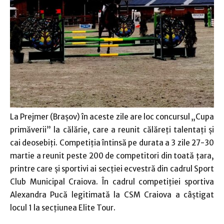
La Prejmer (Braşov) în aceste zile are loc concursul „Cupa
primăverii” la călărie, care a reunit călăreţi talentaţi şi
cai deosebiţi. Competiţia întinsă pe durata a 3 zile 27-30
martie a reunit peste 200 de competitori din toată ţara,
printre care şi sportivi ai secţiei ecvestră din cadrul Sport
Club Municipal Craiova. În cadrul competiţiei sportiva
Alexandra Pucă legitimată la CSM Craiova a câştigat
locul 1 la secţiunea Elite Tour.