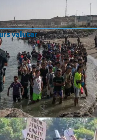
urs valutar
Curs valutar: 06 Aug 2026
EUR
: 5,2513 RON
+0,0024 ▲
USD
: 4,5507 RON
+0,0027 ▲
CHF
: 5,6221 RON
+0,0011 ▲
GBP
: 6,1236 RON
-0,0008 ▼
Convertor valutar
»
Rezultat:
-