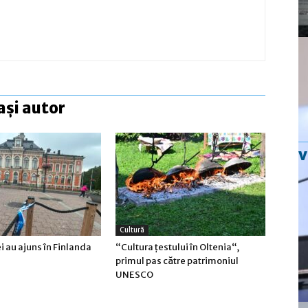
ași autor
Cultură
ei au ajuns în Finlanda
“Cultura țestului în Oltenia“,
primul pas către patrimoniul
UNESCO