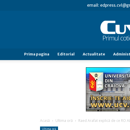
email: edpress.cvl@
Prima pagina
Editorial
Actualitate
Administ
Acasă
Ultima oră
Raed Arafat explică de ce RO AL
Ultima oră