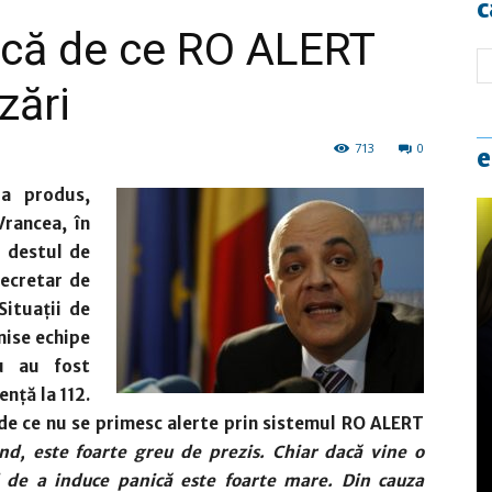
c
ică de ce RO ALERT
zări
713
0
e
a produs,
Vrancea, în
t destul de
secretar de
Situaţii de
mise echipe
u au fost
nță la 112.
de ce nu se primesc alerte prin sistemul RO ALERT
nd, este foarte greu de prezis. Chiar dacă vine o
l de a induce panică este foarte mare. Din cauza