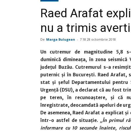
Raed Arafat expl
nu a trimis averti
De
Marga Bulugean
-
7:18 28 octombrie 2018
Un cutremur de magnitudine 5,8 s-
duminică dimineața, în zona seismică 
județul Buzău. Cutremurul s-a resimți
puternic și în București. Raed Arafat, 
stat și șeful Departamentului pentru 
Urgenţă (DSU), a declarat că au fost tri
pe teren, în recunoaștere, și că n
înregistrate, deocamdată apeluri de urge
De asemenea, Raed Arafat a explicat și 
într-o astfel de situație.
„În primul râ
informare cu 10 secunde înainte, riscu