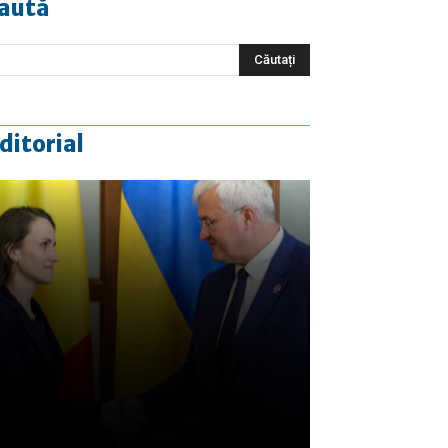
aută
ditorial