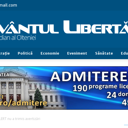
gmail.com
raţie
Politică
Economie
Eveniment
Sănătate
Edu
Cuvântul
Libertăţii
ERT nu a trimis avertizări