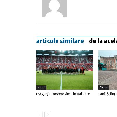
articole similare
de la acel
Slider
Slider
PSG, eşec neverosimil în Baleare
Fanii Ştiinţ