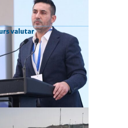
urs valutar
Curs valutar: 06 Aug 2026
EUR
: 5,2513 RON
+0,0024 ▲
USD
: 4,5507 RON
+0,0027 ▲
CHF
: 5,6221 RON
+0,0011 ▲
GBP
: 6,1236 RON
-0,0008 ▼
Convertor valutar
»
Rezultat:
-