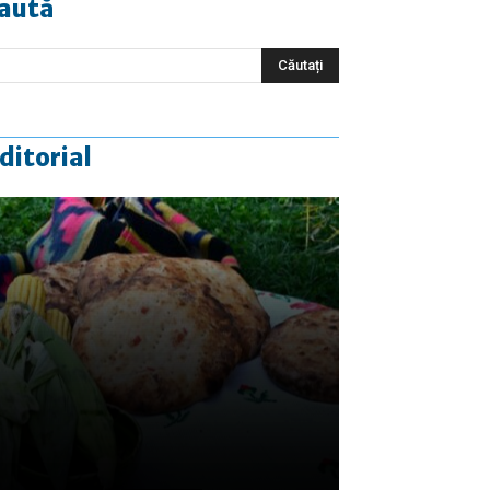
aută
ditorial