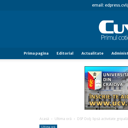
email: edpress.c
Prima pagina
Editorial
Actualitate
Administ
Acasă
Ultima oră
DSP Dolj: lipsă activitate gripal
Ultima oră