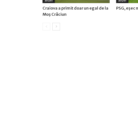
Slider
Slider
Craiova a primit doar un egal de la
PSG, eşec n
Moş Crăciun