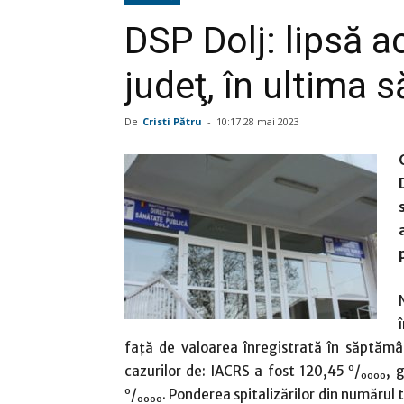
DSP Dolj: lipsă ac
judeţ, în ultima
De
Cristi Pătru
-
10:17 28 mai 2023
faţă de valoarea înregistrată în săptămân
o
cazurilor de: IACRS a fost 120,45
/
, 
oooo
o
/
. Ponderea spitalizărilor din numărul
oooo