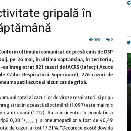
c
tivitate gripală în
 săptămână
895
0
e
Conform ultimului comunicat de presă emis de DSP
Dolj, pe 26 mai, în ultima săptămână, în teritoriu,
s-au înregistrat 821 cazuri de IACRS (Infecţii Acute
ale Căilor Respiratorii Superioare), 276 cazuri de
pneumopatii acute şi nicun caz de gripă.
Numărul total al cazurilor de viroze respiratorii şi gripă
înregistrat în această săptămână (1.097) este mai mic
a anterioară (1.112). Rata incidenţei în populaţie a
o
gripă 0,00
/
şi a pneumopatiilor a fost de 40,49
oooo
 total de cazuri a fost 17,31%. “Deoarece există dovada