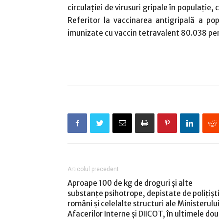
circulaţiei de virusuri gripale în populaţi
Referitor la vaccinarea antigripală a pop
imunizate cu vaccin tetravalent 80.038 per
Articolul precedent
Aproape 100 de kg de droguri şi alte
substanţe psihotrope, depistate de poliţişti
români şi celelalte structuri ale Ministerulu
Afacerilor Interne şi DIICOT, în ultimele do