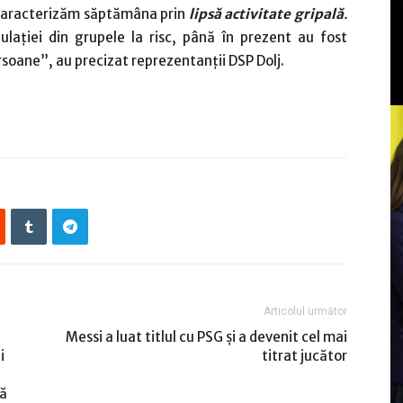
e, caracterizăm săptămâna prin
lipsă
activitate gripală
.
ulaţiei din grupele la risc, până în prezent au fost
soane”, au precizat reprezentanţii DSP Dolj.
Articolul următor
Messi a luat titlul cu PSG şi a devenit cel mai
i
titrat jucător
i
uă