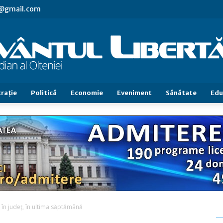
vl@gmail.com
raţie
Politică
Economie
Eveniment
Sănătate
Edu
Cuvântul
Libertăţii
ă în judeţ, în ultima săptămână