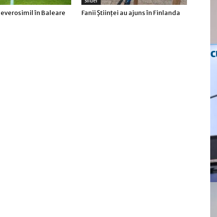
Slider
everosimil în Baleare
Fanii Ştiinţei au ajuns în Finlanda
c