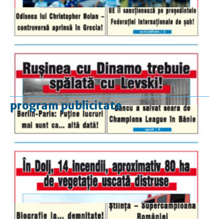
program publicitate
luni-vineri
9.00 - 17.00
sâmbătă
închis
duminică
9.00 - 12.00