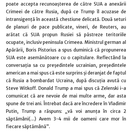
poate accepta recunoaşterea de către SUA a anexării
Crimeei de către Rusia, după ce Trump îl acuzase de
intransigenţă în această chestiune delicată. Două seturi
de planuri de pace publicate, vineri, de Reuters, au
arătat că SUA propun Rusiei să păstreze teritoriile
ocupate, inclusiv peninsula Crimeea. Ministrul german al
Apărării, Boris Pistorius a spus duminică că propunerea
SUA este asemănătoare cu o capitulare. Reflectând la
conversaţia sa cu preşedintele ucrainian, preşedintele
american a mai spus că este surprins şi deranjat de faptul
că Rusia a bombardat Ucraina, după discuţia avută cu
Steve Witkoff. Donald Trump a mai spus că Zelenski i-a
comunicat că are nevoie de mai multe arme, dar asta
spune de trei ani. Întrebat dacă are încredere în Vladimir
Putin, Trump a răspuns: „vă voi anunţa în circa 2
săptămâni(…) Avem 3-4 mii de oameni care mor în
fiecare săptămână”.