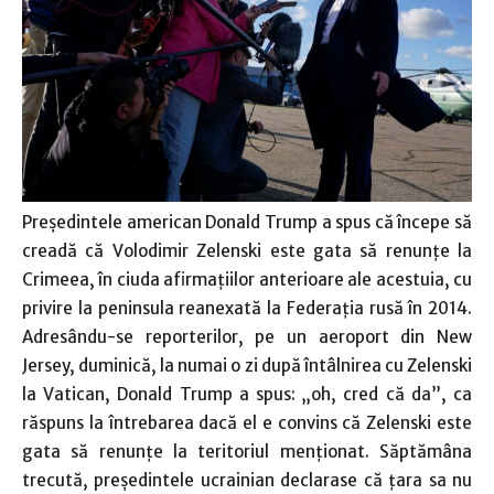
Preşedintele american Donald Trump a spus că începe să
creadă că Volodimir Zelenski este gata să renunţe la
Crimeea, în ciuda afirmaţiilor anterioare ale acestuia, cu
privire la peninsula reanexată la Federaţia rusă în 2014.
Adresându-se reporterilor, pe un aeroport din New
Jersey, duminică, la numai o zi după întâlnirea cu Zelenski
la Vatican, Donald Trump a spus: „oh, cred că da”, ca
răspuns la întrebarea dacă el e convins că Zelenski este
gata să renunţe la teritoriul menţionat. Săptămâna
trecută, preşedintele ucrainian declarase că ţara sa nu