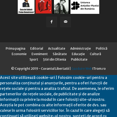
Prima pagina
Editorial
Actualitate
Administraţie
Politică
Economie
Eveniment
Sănătate
Educaţie
Cultură
Sport
Știri din Oltenia
Publicitate
© Copyright 2019 - Cuvantul Libertatii |
Gazduire Web
ITrom.ro
Acest site utilizează cookie-uri | Folosim cookie-uri pentru a
personaliza conținutul și anunțurile, pentru a oferi funcții de
rețele sociale și pentru a analiza traficul. De asemenea, le oferim
partenerilor de rețele sociale, de publicitate și de analize
informații cu privire la modul în care folosiți site-ul nostru.
Aceștia le pot combina cu alte informații oferite de dvs. sau
culese în urma folosirii serviciilor lor. În cazul în care alegeți să
continuați să utilizați website-ul nostru, sunteți de acord cu