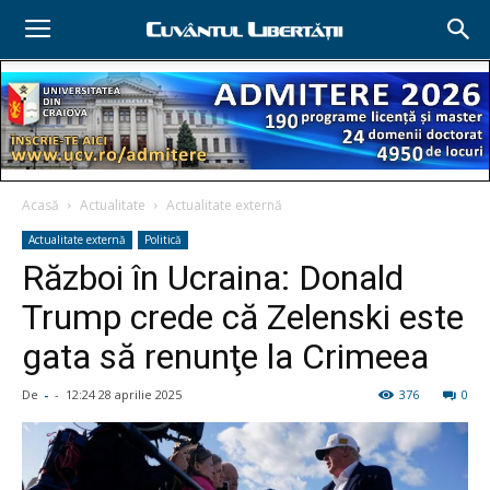
Acasă
Actualitate
Actualitate externă
Actualitate externă
Politică
Război în Ucraina: Donald
Trump crede că Zelenski este
gata să renunţe la Crimeea
De
-
-
12:24 28 aprilie 2025
376
0