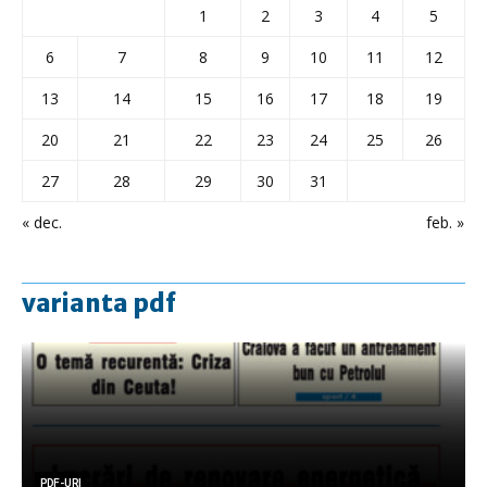
1
2
3
4
5
6
7
8
9
10
11
12
13
14
15
16
17
18
19
20
21
22
23
24
25
26
27
28
29
30
31
« dec.
feb. »
varianta pdf
PDF-URI
PDF-URI
PDF-URI
PDF-URI
PDF-URI