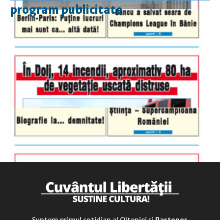
program publicitate
luni-vineri
9.00 - 17.00
sâmbătă
închis
duminică
9.00 - 12.00