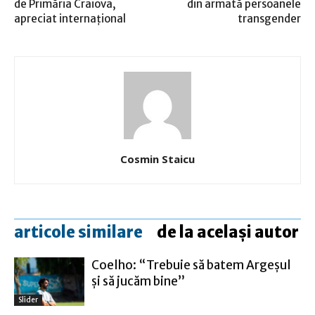
de Primăria Craiova,
din armată persoanele
apreciat internaţional
transgender
Cosmin Staicu
articole similare
de la același autor
Coelho: “Trebuie să batem Argeşul
şi să jucăm bine”
Slider