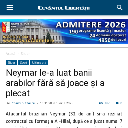
Acasă
Slider
Slider
Sport
Ultima oră
Neymar le-a luat banii
arabilor fără să joace şi a
plecat
De
Cosmin Staicu
-
10:31 28 ianuarie 2025
797
0
Atacantul brazilian Neymar (32 de ani) și-a reziliat
contractul cu formația Al-Hilal, după ce a jucat numai 7