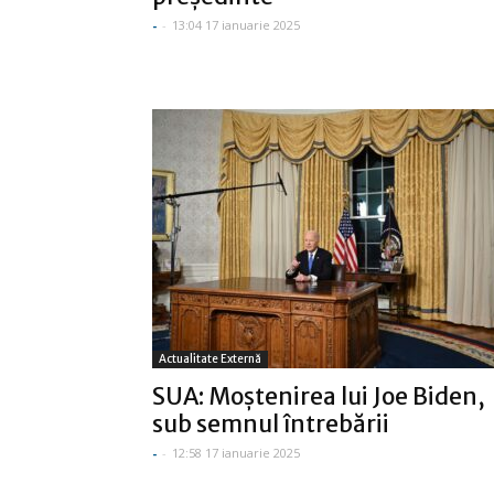
-
-
13:04 17 ianuarie 2025
Actualitate Externă
SUA: Moştenirea lui Joe Biden,
sub semnul întrebării
-
-
12:58 17 ianuarie 2025