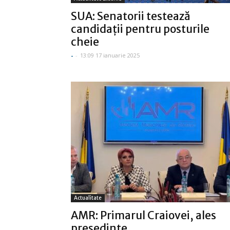
SUA: Senatorii testează
candidaţii pentru posturile
cheie
-
-
13:09 17 ianuarie 2025
Actualitate
AMR: Primarul Craiovei, ales
preşedinte