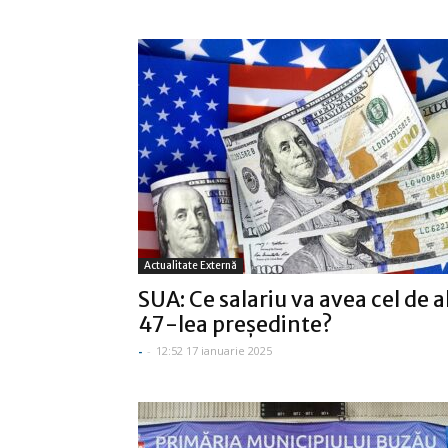
Actualitate Externă
SUA: Ce salariu va avea cel de a
47-lea preşedinte?
-
-
12:52 17 ianuarie 2025