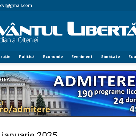
s.cvl@gmail.com
raţie
Politică
Economie
Eveniment
Sănătate
Edu
Cuvântul
Libertăţii
7 ianuarie 2025