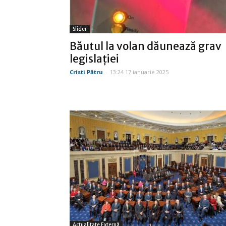
Slider
Băutul la volan dăunează grav
legislaţiei
Cristi Pătru
-
13:24 17 ianuarie 2025
Actualitate Externă