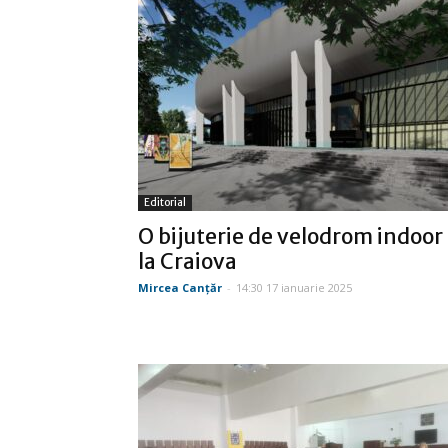
Editorial
O bijuterie de velodrom indoor
la Craiova
Mircea Canţăr
-
14:30 17 ianuarie 2025