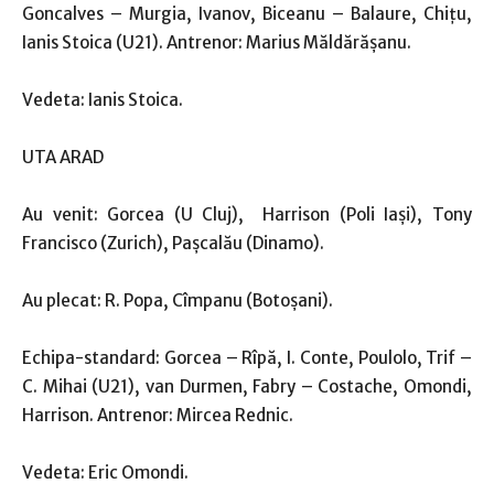
Goncalves – Murgia, Ivanov, Biceanu – Balaure, Chiţu,
Ianis Stoica (U21). Antrenor: Marius Măldărăşanu.
Vedeta: Ianis Stoica.
UTA ARAD
Au venit: Gorcea (U Cluj), Harrison (Poli Iași), Tony
Francisco (Zurich), Paşcalău (Dinamo).
Au plecat: R. Popa, Cîmpanu (Botoşani).
Echipa-standard: Gorcea – Rîpă, I. Conte, Poulolo, Trif –
C. Mihai (U21), van Durmen, Fabry – Costache, Omondi,
Harrison. Antrenor: Mircea Rednic.
Vedeta: Eric Omondi.