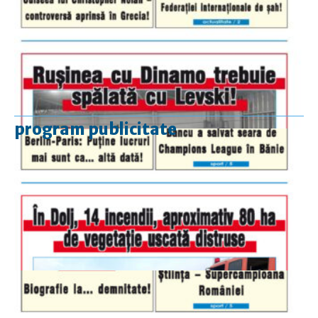
program publicitate
luni-vineri
9.00 - 17.00
sâmbătă
închis
duminică
9.00 - 12.00