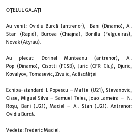
OŢELUL GALAŢI
Au venit: Ovidiu Burcă (antrenor), Bani (Dinamo), Al.
Stan (Rapid), Burcea (Chiajna), Bonilla (Felgueiras),
Novak (Atyrau).
Au plecat: Dorinel Munteanu (antrenor), Al.
Pop (Dinamo), Cisotti (FCSB), Juric (CFR Cluj), Djuric,
Kovalyov, Tomasevic, Zivulic, Adăscăliţei.
Echipa-standard: I. Popescu – Maftei (U21), Stevanovic,
Cisse, Miguel Silva – Samuel Teles, Joao Lameira – N.
Roşu, Bani (U21), Maciel – Al. Stan (U21). Antrenor:
Ovidiu Burcă.
Vedeta: Frederic Maciel.