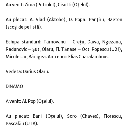
Au venit: Zima (Petrolul), Cisotti (Oțelul).
Au plecat: A. Vlad (Aktobe), D. Popa, Panţîru, Baeten
(scoşi de pe listă).
Echipa-standard: Târnovanu – Creţu, Dawa, Ngezana,
Radunovic – Şut, Olaru, Fl. Tănase – Oct. Popescu (U21),
Miculescu, Bârligea. Antrenor: Elias Charalambous.
Vedeta: Darius Olaru.
DINAMO
A venit: Al. Pop (Oțelul).
Au plecat: Bani (Oțelul), Soro (Chaves), Florescu,
Paşcalău (UTA).