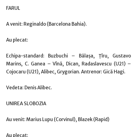
FARUL
A venit: Reginaldo (Barcelona Bahia).
Au plecat:
Echipa-standard: Buzbuchi – Bălaşa, Ţîru, Gustavo
Marins, C. Ganea – Vînă, Dican, Radaslavescu (U21) –
Cojocaru (U21), Alibec, Grygorian. Antrenor: Gică Hagi.
Vedeta: Denis Alibec.
UNIREA SLOBOZIA
Au venit: Marius Lupu (Corvinul), Blazek (Rapid)
Au plecat: