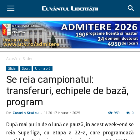
Acasă
Slider
Slider
Sport
Ultima oră
Se reia campionatul:
transferuri, echipele de bază,
program
De
Cosmin Staicu
-
11:20 17 ianuarie 2025
959
0
După mai puţin de o lună de pauză, în acest week-end se
reia Superliga, cu etapa a 22-a, care programează