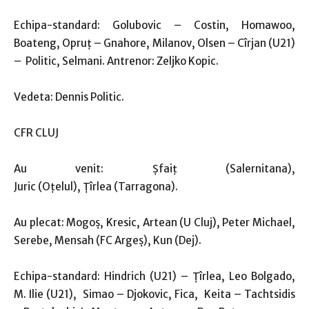
Echipa-standard: Golubovic – Costin, Homawoo,
Boateng, Opruţ – Gnahore, Milanov, Olsen – Cîrjan (U21)
– Politic, Selmani. Antrenor: Zeljko Kopic.
Vedeta: Dennis Politic.
CFR CLUJ
Au venit: Șfaiț (Salernitana),
Juric (Oțelul), Țîrlea (Tarragona).
Au plecat: Mogoș, Kresic, Artean (U Cluj), Peter Michael,
Serebe, Mensah (FC Argeş), Kun (Dej).
Echipa-standard: Hindrich (U21) – Ţîrlea, Leo Bolgado,
M. Ilie (U21), Simao – Djokovic, Fica, Keita – Tachtsidis