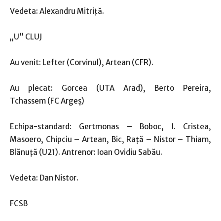
Vedeta: Alexandru Mitriţă.
„U” CLUJ
Au venit: Lefter (Corvinul), Artean (CFR).
Au plecat: Gorcea (UTA Arad), Berto Pereira,
Tchassem (FC Argeș)
Echipa-standard: Gertmonas – Boboc, I. Cristea,
Masoero, Chipciu – Artean, Bic, Raţă – Nistor – Thiam,
Blănuţă (U21). Antrenor: Ioan Ovidiu Sabău.
Vedeta: Dan Nistor.
FCSB