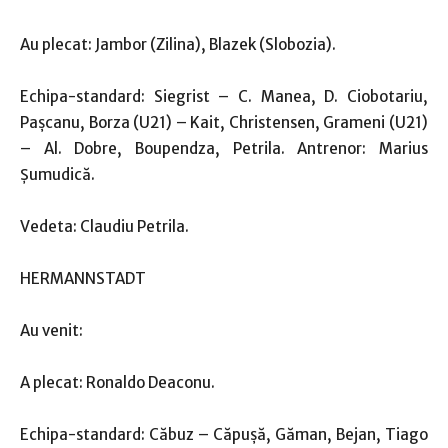
Au plecat: Jambor (Zilina), Blazek (Slobozia).
Echipa-standard: Siegrist – C. Manea, D. Ciobotariu,
Paşcanu, Borza (U21) – Kait, Christensen, Grameni (U21)
– Al. Dobre, Boupendza, Petrila. Antrenor: Marius
Şumudică.
Vedeta: Claudiu Petrila.
HERMANNSTADT
Au venit:
A plecat: Ronaldo Deaconu.
Echipa-standard: Căbuz – Căpuşă, Găman, Bejan, Tiago