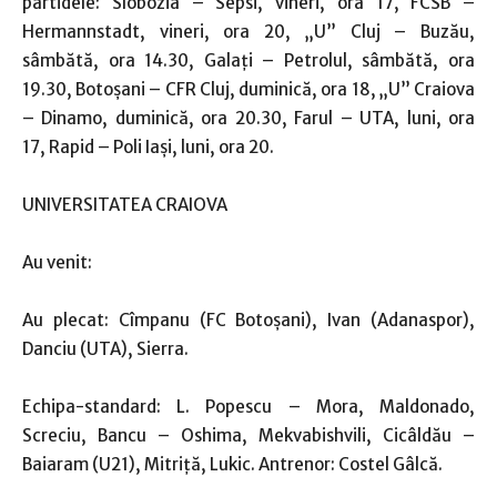
partidele: Slobozia – Sepsi, vineri, ora 17, FCSB –
Hermannstadt, vineri, ora 20, „U” Cluj – Buzău,
sâmbătă, ora 14.30, Galaţi – Petrolul, sâmbătă, ora
19.30, Botoşani – CFR Cluj, duminică, ora 18, „U” Craiova
– Dinamo, duminică, ora 20.30, Farul – UTA, luni, ora
17, Rapid – Poli Iaşi, luni, ora 20.
UNIVERSITATEA CRAIOVA
Au venit:
Au plecat: Cîmpanu (FC Botoșani), Ivan (Adanaspor),
Danciu (UTA), Sierra.
Echipa-standard: L. Popescu – Mora, Maldonado,
Screciu, Bancu – Oshima, Mekvabishvili, Cicâldău –
Baiaram (U21), Mitriţă, Lukic. Antrenor: Costel Gâlcă.