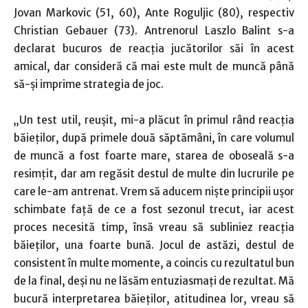
Jovan Markovic (51, 60), Ante Roguljic (80), respectiv
Christian Gebauer (73).
Antrenorul Laszlo Balint s-a
declarat bucuros de reacţia jucătorilor săi în acest
amical, dar consideră că mai este mult de muncă până
să-şi imprime strategia de joc.
„Un test util, reuşit, mi-a plăcut în primul rând reacţia
băieţilor, după primele două săptămâni, în care volumul
de muncă a fost foarte mare, starea de oboseală s-a
resimţit, dar am regăsit destul de multe din lucrurile pe
care le-am antrenat. Vrem să aducem nişte principii uşor
schimbate faţă de ce a fost sezonul trecut, iar acest
proces necesită timp, însă vreau să subliniez reacţia
băieţilor, una foarte bună. Jocul de astăzi, destul de
consistent în multe momente, a coincis cu rezultatul bun
de la final, deşi nu ne lăsăm entuziasmaţi de rezultat. Mă
bucură interpretarea băieţilor, atitudinea lor, vreau să