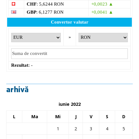
CHF
: 5,6244 RON
+0,0023 ▲
GBP
: 6,1277 RON
+0,0041 ▲
Convertor valutar
»
Rezultat:
-
arhivă
iunie 2022
L
Ma
Mi
J
V
S
D
1
2
3
4
5