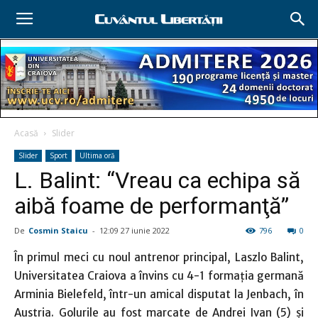
Acasă
Slider
Slider
Sport
Ultima oră
L. Balint: “Vreau ca echipa să
aibă foame de performanţă”
De
Cosmin Staicu
-
12:09 27 iunie 2022
796
0
În primul meci cu noul antrenor principal, Laszlo Balint,
Universitatea Craiova a învins cu 4-1 formaţia germană
Arminia Bielefeld, într-un amical disputat la Jenbach, în
Austria. Golurile au fost marcate de Andrei Ivan (5) şi