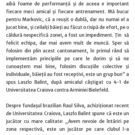
aibă foame de performanţă şi de aceea e important
fiecare meci amical şi fiecare antrenament. Mă bucur
pentru Markovic, că a reuşit o dublă, dar nu numai el a
jucat bine, şi ceilalţi băieţi au făcut o risipă de efort, pe o
căldură nespecifică zonei, a fost un impediment. Ţin să
felicit echipa, dar mai avem mult de muncă. Sper să
folosim din plin acest cantonament, în primul rând să
implementăm principiile pe care le dorim şi să ne
cunoaştem mai bine, folosim discuţiile colective şi
individuale, băieţii au fost receptivi, este un grup bun” a
spus Laszlo Balint, după amicalul câştigat cu 4-1 de
Universitatea Craiova contra Arminiei Bielefeld.
Despre fundaşul brazilian Raul Silva, achiziţionat recent
de Universitatea Craiova, Laszlo Balint spune că este un
jucător cu mare calitate: „Avem nevoie de întăriri pe
zona respectivă, este un jucător pe care clubul l-a