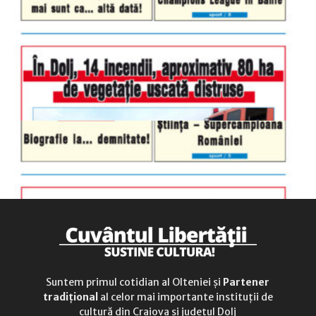
luni-vineri
9.00 - 17.00
sâmbătă
închis
duminică
9.00 - 12.00
Suntem primul cotidian al Olteniei și
Partener
tradițional
al celor mai importante instituții de
cultură din Craiova și județul Dolj