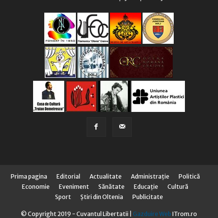
Prima pagina
Editorial
Actualitate
Administraţie
Politică
Economie
Eveniment
Sănătate
Educaţie
Cultură
Sport
Știri din Oltenia
Publicitate
© Copyright 2019 - Cuvantul Libertatii |
Gazduire Web
ITrom.ro