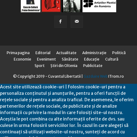
Prima pagina
Editorial
Actualitate
Administraţie
Politică
Economie
Eveniment
Sănătate
Educaţie
Cultură
Sport
Știri din Oltenia
Publicitate
© Copyright 2019 - Cuvantul Libertatii |
Gazduire Web
ITrom.ro
Acest site utilizează cookie-uri | Folosim cookie-uri pentru a
personaliza conținutul și anunțurile, pentru a oferi funcții de
rețele sociale și pentru a analiza traficul. De asemenea, le oferim
partenerilor de rețele sociale, de publicitate și de analize
informații cu privire la modul în care folosiți site-ul nostru.
Aceștia le pot combina cu alte informații oferite de dvs. sau
culese în urma folosirii serviciilor lor. În cazul în care alegeți să
continuați să utilizați website-ul nostru, sunteți de acord cu