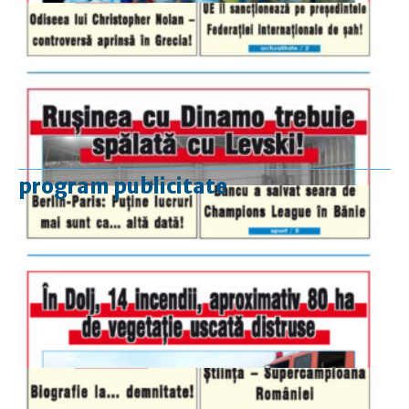
program publicitate
luni-vineri
9.00 - 17.00
sâmbătă
închis
duminică
9.00 - 12.00