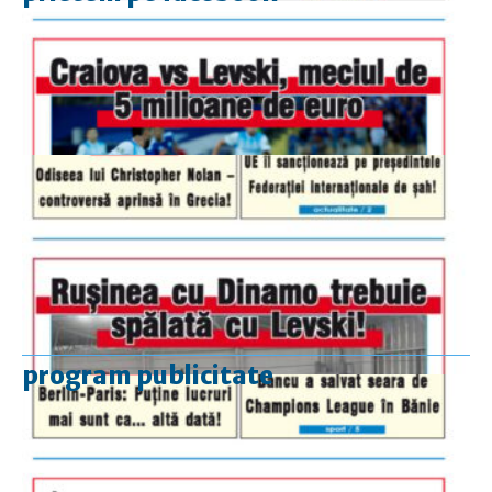
program publicitate
luni-vineri
9.00 - 17.00
sâmbătă
închis