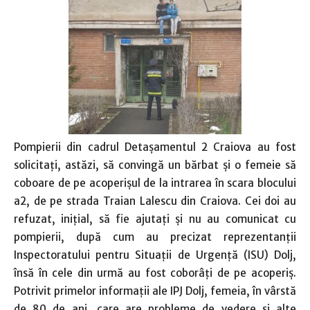
Pompierii din cadrul Detaşamentul 2 Craiova au fost
solicitați, astăzi, să convingă un bărbat şi o femeie să
coboare de pe acoperişul de la intrarea în scara blocului
a2, de pe strada Traian Lalescu din Craiova. Cei doi au
refuzat, inițial, să fie ajutaţi şi nu au comunicat cu
pompierii, după cum au precizat reprezentanții
Inspectoratului pentru Situații de Urgență (ISU) Dolj,
însă în cele din urmă au fost coborâți de pe acoperiș.
Potrivit primelor informații ale IPJ Dolj, femeia, în vârstă
de 80 de ani, care are probleme de vedere și alte