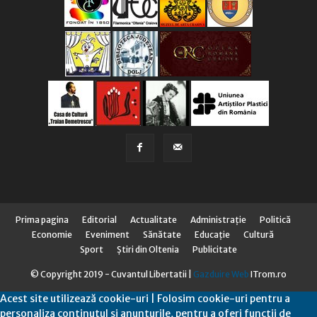
Prima pagina
Editorial
Actualitate
Administraţie
Politică
Economie
Eveniment
Sănătate
Educaţie
Cultură
Sport
Știri din Oltenia
Publicitate
© Copyright 2019 - Cuvantul Libertatii |
Gazduire Web
ITrom.ro
Acest site utilizează cookie-uri | Folosim cookie-uri pentru a
personaliza conținutul și anunțurile, pentru a oferi funcții de