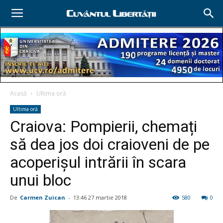
Acasă
Ultima oră
Ultima oră
Craiova: Pompierii, chemați
să dea jos doi craioveni de pe
acoperișul intrării în scara
unui bloc
De
Carmen Zuican
-
13:46 27 martie 2018
580
0