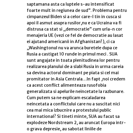
saptamana asta ca luptele s-au intensificat
foarte mult in regiunea de sud”. Problema pentru
cimpanzeul Biden si a celor care-l tin in cusca si
apoi il asmut asupra rusilor,nu e ca Ucraina va fi
distrusa ca stat si ,,democratie” cum urla-n cor
menajeria UE (vezi ce fel de democratie au lasat
ei ajutand americanii in Afghanistan! ), ci ca
,,Washingtonul nu va arunca buretele dupa ce
Rusia a castigat 10 runde in primul meci . SUA
sunt angajate in toata plenitudinea lor pentru
realizarea planului de a slabi Rusia in urma careia
sa devina actorul dominant pe piata si cel mai
promitator in Asia Centrala…In fapt ,noi credem
ca acest conflict alimenteaza rusofobia
generalizata si apelurile neincetate la razbunare.
Cum putem sa ne explicam escaladarea
neincetata a conflictului care nu a suscitat nici
cea mai mica izbucnire a protestului public
international? Si tineti minte, SUA au facut sa
explodeze Nordstream 2, au aruncat Europa intr-
o grava depresie, au sabotat liniile de