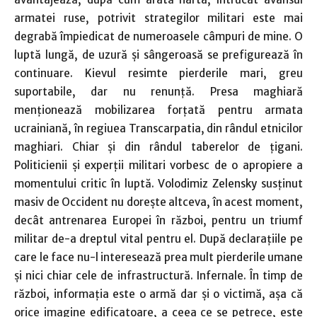
armatei ruse, potrivit strategilor militari este mai
degrabă împiedicat de numeroasele câmpuri de mine. O
luptă lungă, de uzură şi sângeroasă se prefigurează în
continuare. Kievul resimte pierderile mari, greu
suportabile, dar nu renunţă. Presa maghiară
menţionează mobilizarea forţată pentru armata
ucrainiană, în regiuea Transcarpatia, din rândul etnicilor
maghiari. Chiar şi din rândul taberelor de ţigani.
Politicienii şi experţii militari vorbesc de o apropiere a
momentului critic în luptă. Volodimiz Zelensky susţinut
masiv de Occident nu doreşte altceva, în acest moment,
decât antrenarea Europei în război, pentru un triumf
militar de-a dreptul vital pentru el. După declaraţiile pe
care le face nu-l interesează prea mult pierderile umane
şi nici chiar cele de infrastructură. Infernale. În timp de
război, informaţia este o armă dar şi o victimă, aşa că
orice imagine edificatoare, a ceea ce se petrece, este