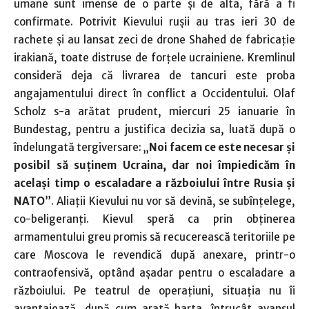
umane sunt imense de o parte şi de alta, fără a fi
confirmate. Potrivit Kievului ruşii au tras ieri 30 de
rachete şi au lansat zeci de drone Shahed de fabricaţie
irakiană, toate distruse de forţele ucrainiene. Kremlinul
consideră deja că livrarea de tancuri este proba
angajamentului direct în conflict a Occidentului. Olaf
Scholz s-a arătat prudent, miercuri 25 ianuarie în
Bundestag, pentru a justifica decizia sa, luată după o
îndelungată tergiversare: „
Noi facem ce este necesar şi
posibil să suţinem Ucraina, dar noi împiedicăm în
acelaşi timp o escaladare a războiului între Rusia şi
NATO
”. Aliaţii Kievului nu vor să devină, se subînţelege,
co-beligeranţi. Kievul speră ca prin obţinerea
armamentului greu promis să recucerească teritoriile pe
care Moscova le revendică după anexare, printr-o
contraofensivă, optând aşadar pentru o escaladare a
războiului. Pe teatrul de operaţiuni, situaţia nu îi
avantajează, după cum arată harta, întrucât avansul