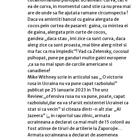
cocainomanului psihopat ucrainean! Curva, cat e
ea de curva, in momentul cand stie ca nu prea mai
are de unde sa fie ajutata ramane circumspecta !
Daca va amintiti bancul cu gaina alergata de
cocos pein curtea de pasaret: gaina, cu mintea ei
de gaina, alergata prin curte de cocos,
gandea:,,daca stau , imi zice ca sunt curva, daca
alerg zice ca sunt proasta, mai bine alerg nitel si
ma fac ca ma impiedic”! Vad ca Zelensky, cocosul
psihopat, pune pe ganduri multe gaini europene
,ca sa nu mai spun de curcile americane si
canadiene!
Mike Withney scrie in articolul sau ,, O victorie
rusa in Ucraina nu va pune capat razboiului”
publicat pe 25 ianuarie 2023 in The unz
Review:,,ofensiva rusa nu va pune, poate, capat
razboiului,dar ea va sfarsit existentei Ucrainei ca
stat si ca vecin” si citeaza dintr-n alt ziar ,,Al
Jazeera” ;,, in raportul sau zilnic, armata
ucraineana a declarat ca mai mult de 15 colonii au
fost atinse de tiruri de artilerie la Zaporojie…
Armata ucraineana a declarat de asemenea