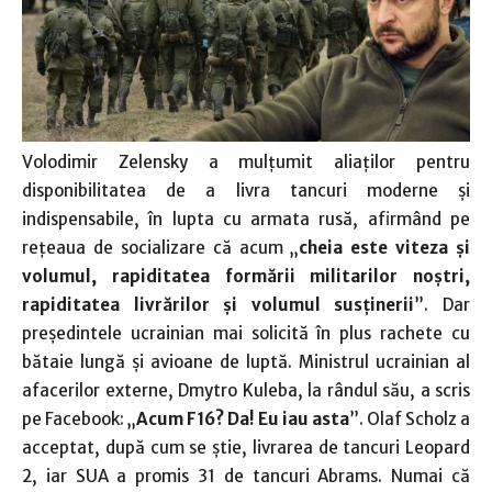
Volodimir Zelensky a mulţumit aliaţilor pentru
disponibilitatea de a livra tancuri moderne şi
indispensabile, în lupta cu armata rusă, afirmând pe
reţeaua de socializare că acum „
cheia este viteza şi
volumul, rapiditatea formării militarilor noştri,
rapiditatea livrărilor şi volumul susţinerii
”. Dar
preşedintele ucrainian mai solicită în plus rachete cu
bătaie lungă şi avioane de luptă. Ministrul ucrainian al
afacerilor externe, Dmytro Kuleba, la rândul său, a scris
pe Facebook: „
Acum F16? Da! Eu iau asta
”. Olaf Scholz a
acceptat, după cum se ştie, livrarea de tancuri Leopard
2, iar SUA a promis 31 de tancuri Abrams. Numai că