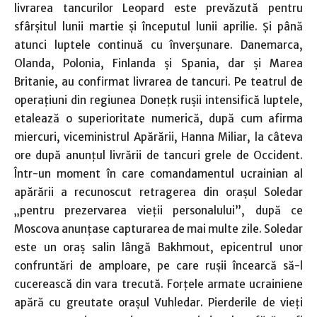
livrarea tancurilor Leopard este prevăzută pentru
sfârşitul lunii martie şi începutul lunii aprilie. Şi până
atunci luptele continuă cu înverşunare. Danemarca,
Olanda, Polonia, Finlanda şi Spania, dar şi Marea
Britanie, au confirmat livrarea de tancuri. Pe teatrul de
operaţiuni din regiunea Doneţk ruşii intensifică luptele,
etalează o superioritate numerică, după cum afirma
miercuri, viceministrul Apărării, Hanna Miliar, la câteva
ore după anunţul livrării de tancuri grele de Occident.
Într-un moment în care comandamentul ucrainian al
apărării a recunoscut retragerea din oraşul Soledar
„pentru prezervarea vieţii personalului”, după ce
Moscova anunţase capturarea de mai multe zile. Soledar
este un oraş salin lângă Bakhmout, epicentrul unor
confruntări de amploare, pe care ruşii încearcă să-l
cucerească din vara trecută. Forţele armate ucrainiene
apără cu greutate oraşul Vuhledar. Pierderile de vieţi