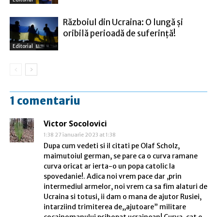
Războiul din Ucraina: O lungă şi
oribilă perioadă de suferinţă!
Editorial
1 comentariu
Victor Socolovici
1:38 27 ianuarie 2023 at 1:38
Dupa cum vedeti si il citati pe Olaf Scholz,
maimutoiul german, se pare ca o curva ramane
curva oricat ar ierta-o un popa catolic la
spovedanie!. Adica noi vrem pace dar ,prin
intermediul armelor, noi vrem ca sa fim alaturi de
Ucraina si totusi, ii dam o mana de ajutor Rusiei,
intarziind trimiterea de,,ajutoare” militare