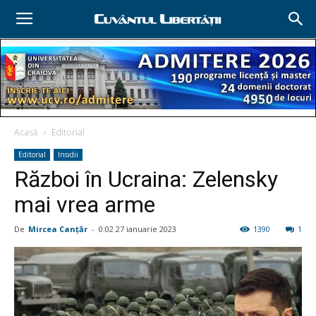
Acasă
Editorial
Editorial
Insidii
Război în Ucraina: Zelensky
mai vrea arme
De
Mircea Canţăr
-
0:02 27 ianuarie 2023
1390
1