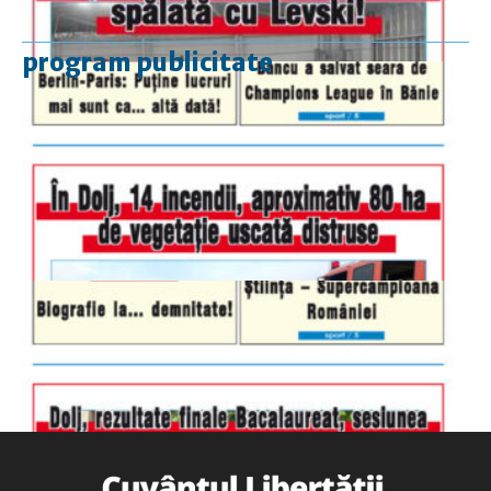
program publicitate
luni-vineri
9.00 - 17.00
sâmbătă
închis
duminică
9.00 - 12.00