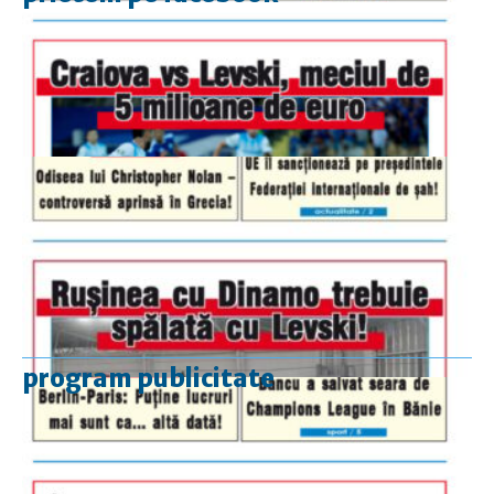
program publicitate
luni-vineri
9.00 - 17.00
sâmbătă
închis