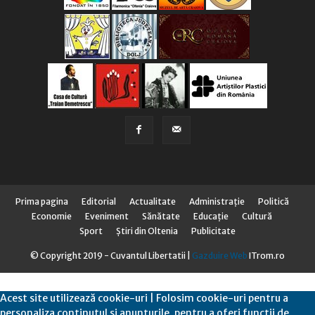
Prima pagina
Editorial
Actualitate
Administraţie
Politică
Economie
Eveniment
Sănătate
Educaţie
Cultură
Sport
Știri din Oltenia
Publicitate
© Copyright 2019 - Cuvantul Libertatii |
Gazduire Web
ITrom.ro
Acest site utilizează cookie-uri | Folosim cookie-uri pentru a
personaliza conținutul și anunțurile, pentru a oferi funcții de