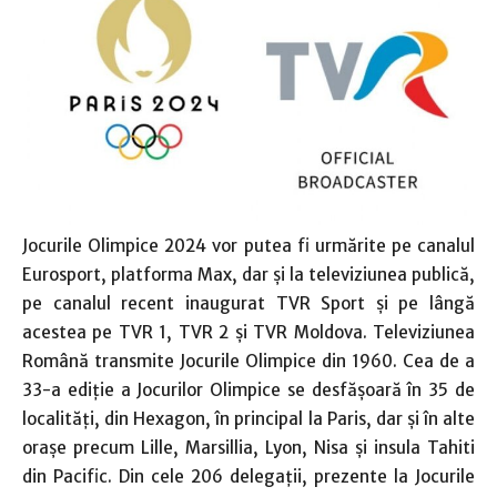
Jocurile Olimpice 2024 vor putea fi urmărite pe canalul
Eurosport, platforma Max, dar şi la televiziunea publică,
pe canalul recent inaugurat TVR Sport şi pe lângă
acestea pe TVR 1, TVR 2 şi TVR Moldova. Televiziunea
Română transmite Jocurile Olimpice din 1960. Cea de a
33-a ediţie a Jocurilor Olimpice se desfăşoară în 35 de
localităţi, din Hexagon, în principal la Paris, dar şi în alte
oraşe precum Lille, Marsillia, Lyon, Nisa şi insula Tahiti
din Pacific. Din cele 206 delegaţii, prezente la Jocurile