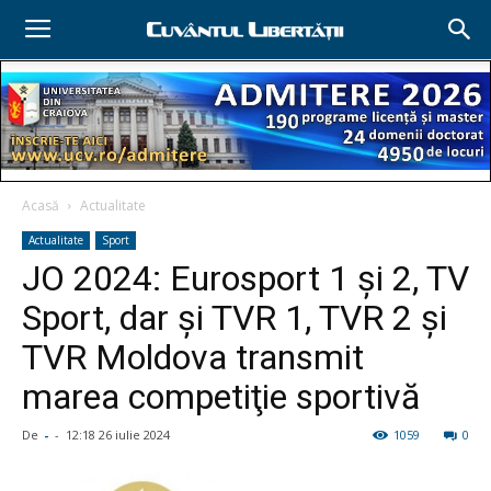
Acasă
Actualitate
Actualitate
Sport
JO 2024: Eurosport 1 şi 2, TV
Sport, dar şi TVR 1, TVR 2 şi
TVR Moldova transmit
marea competiţie sportivă
De
-
-
12:18 26 iulie 2024
1059
0