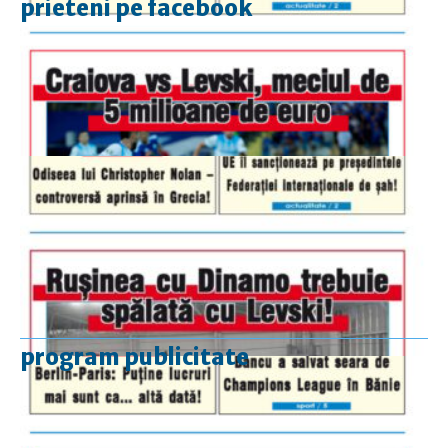
prieteni pe facebook
program publicitate
luni-vineri
9.00 - 17.00
sâmbătă
închis