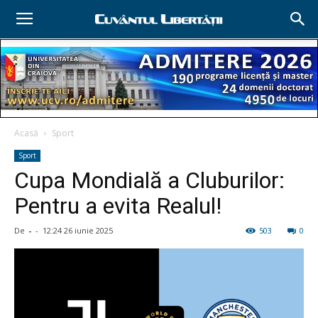
Acasă
Sport
Sport
Cupa Mondială a Cluburilor:
Pentru a evita Realul!
De
-
-
12:24 26 iunie 2025
503
0