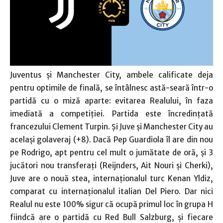
Juventus şi Manchester City, ambele calificate deja
pentru optimile de finală, se întâlnesc astă-seară într-o
partidă cu o miză aparte: evitarea Realului, în faza
imediată a competiţiei. Partida este încredinţată
francezului Clement Turpin. Şi Juve şi Manchester City au
acelaşi golaveraj (+8). Dacă Pep Guardiola îl are din nou
pe Rodrigo, apt pentru cel mult o jumătate de oră, şi 3
jucători nou transferaţi (Reijnders, Ait Nouri şi Cherki),
Juve are o nouă stea, internaţionalul turc Kenan Yldiz,
comparat cu internaţionalul italian Del Piero. Dar nici
Realul nu este 100% sigur că ocupă primul loc în grupa H
fiindcă are o partidă cu Red Bull Salzburg, şi fiecare