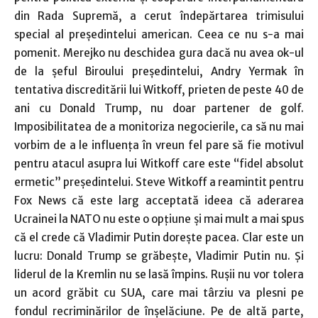
din Rada Supremă, a cerut îndepărtarea trimisului
special al preşedintelui american. Ceea ce nu s-a mai
pomenit. Merejko nu deschidea gura dacă nu avea ok-ul
de la şeful Biroului preşedintelui, Andry Yermak în
tentativa discreditării lui Witkoff, prieten de peste 40 de
ani cu Donald Trump, nu doar partener de golf.
Imposibilitatea de a monitoriza negocierile, ca să nu mai
vorbim de a le influenţa în vreun fel pare să fie motivul
pentru atacul asupra lui Witkoff care este “fidel absolut
ermetic” preşedintelui. Steve Witkoff a reamintit pentru
Fox News că este larg acceptată ideea că aderarea
Ucrainei la NATO nu este o opţiune şi mai mult a mai spus
că el crede că Vladimir Putin doreşte pacea. Clar este un
lucru: Donald Trump se grăbeşte, Vladimir Putin nu. Şi
liderul de la Kremlin nu se lasă împins. Ruşii nu vor tolera
un acord grăbit cu SUA, care mai târziu va plesni pe
fondul recriminărilor de înşelăciune. Pe de altă parte,