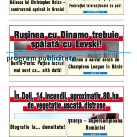
program publicitate
luni-vineri
9.00 - 17.00
sâmbătă
închis
duminică
9.00 - 12.00