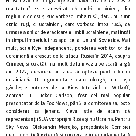
Hrusciov au definit graniţele actualei Ucraine. Care este
realitatea? Este adevărat că mulţi ucrainieni, din
regiunile de est şi sud vorbesc limba rusă, dar… nu sunt
etnici ruşi, ci ucrainieni, care vorbesc limba rusă, ca
urmare a anilor de eradicare a limbii ucrainiene, mai întâi
în timpul imperiului rus apoi cel al Uniunii Sovietice. Mai
mult, scrie Kyiv Independent, ponderea vorbitorilor de
ucrainiană a crescut de la atacul Rusiei în 2014, asupra
Crimeei, şi cu atât mai mult de la invazia pe scară largă
din 2022, deoarece au ales să opteze pentru limba
ucrainiană. O argumentare cam oloagă, dar aşa
gândeşte puterea de la Kiev. Interviul lui Witkoff,
acordat lui Tucker Carlson, fost cel mai popular
prezentator de la Fox News, până la demiterea sa, este
considerat ca jenant. Kievul ştie de acum că
reprezentanţii SUA vor sprijini Rusia şi nu Ucraina. Pentru
Sky News, Oleksandri Merejko, preşedintele Comisiei
pentru politică externă şi cooperare interparlamentară