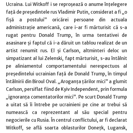
Ucraina. Lui Witkoff i se reproşează o anume înţelegere
faţă de preşedintele rus Vladimir Putin, considerat a fi „o
fişă a postului” oricărei persoane din actuala
administraţie americană, care i-ar fi mărturisit că s-a
rugat pentru Donald Trump, în urma tentativei de
asasinare şi faptul că i-a dăruit un tablou realizat de un
artist renumit rus. El şi Carlson, altminteri deloc un
simpatizant al lui Zelenski, fapt mărturisit, s-au întâlnit
pe aliniamentul comportamentului nerespectuos al
preşedintelui ucrainian faţă de Donald Trump, în timpul
întâlnirii din Biroul Oval. „Aroganţa ţărilor mici” a glumit
Carlson, persiflat fiind de Kyiv Independent, prin formula
„ignoranţa comentatorilor mici”. Pe scurt Donald Trump
a uitat să îi întrebe pe ucrainieni pe cine ar trebui să
numească ca reprezentant al său special pentru
negocierile cu Rusia. În centrul conflictului, ar fi declarat
Witkoff, se află soarta oblasturilor Doneţk, Lugansk,