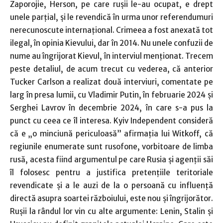
Zaporojie, Herson, pe care ruşii le-au ocupat, e drept
unele parţial, şi le revendică în urma unor referendumuri
nerecunoscute internaţional. Crimeea a fost anexată tot
ilegal, în opinia Kievului, dar în 2014. Nu unele confuzii de
nume au îngrijorat Kievul, în interviul menţionat. Trecem
peste detaliul, de acum trecut cu vederea, că anterior
Tucker Carlson a realizat două interviuri, comentate pe
larg în presa lumii, cu Vladimir Putin, în februarie 2024 şi
Serghei Lavrov în decembrie 2024, în care s-a pus la
punct cu ceea ce îl interesa. Kyiv Independent consideră
că e „o minciună periculoasă” afirmaţia lui Witkoff, că
regiunile enumerate sunt rusofone, vorbitoare de limba
rusă, acesta fiind argumentul pe care Rusia şi agenţii săi
îl folosesc pentru a justifica pretenţiile teritoriale
revendicate şi a le auzi de la o persoană cu influenţă
directă asupra soartei războiului, este nou şi îngrijorător.
Ruşii la rândul lor vin cu alte argumente: Lenin, Stalin şi