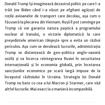
Donald Trump îşi imaginează dezastrul politic pe care l-a
trăit Joe Biden când i-a văzut pe afghani agăţaţi de
roţile avioanelor de transport care decolau, aşa cum o
făcuseră la plecarea din Vietnam. Ruşii îl pot convinge pe
Trump că vor garanta natura paşnică a programului
nuclear al Iranului, o victorie diplomatică la care
preşedintele american tânjeşte spre a evita un război
periculos. Aşa cum se derulează lucrurile, administraţia
Trump se distanţează de geo-politica anglo-saxonă
ostilă şi va încerca reintegrarea Rusiei în securitatea
internaţională şi în economia globală, prin încetarea
sancţiunilor economice pe scară largă impuse de la
începutul războiului în Ucraina. Strategia lui Donald
Trump nu bate cu cea a lui Macron şi Starmer, care văd
altfel lucrurile. Mai exact la o manieră incompatibilă.