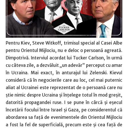
Pentru Kiev, Steve Witkoff, trimisul special al Casei Albe
pentru Orientul Mijlociu, nu e deloc o persoană agreată.
Dimpotrivă. Interviul acordat lui Tucker Carlson, în urmă
cu câteva zile, a dezvăluit „un adevăr” perceput cu amar
în Ucraina. Mai exact, în anturajul lui Zelenski. Kievul
consideră că în negocierile care au loc, cel mai puternic
aliat al Ucrainei este reprezentat de o persoană care nu
ştie nimic despre Ucraina şi înţelege totul în mod greşit,
datorită propagandei ruse. I se pune în cârcă şi eşecul
încetării focului între Israel şi Gaza, pe considerentul că
abordarea sa faţă de evenimentele din Orientul Mijlociu
a fost la fel de superficială, precum este şi cea faţă de