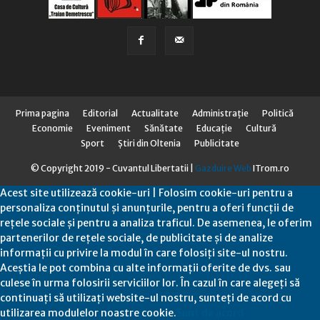
Prima pagina
Editorial
Actualitate
Administraţie
Politică
Economie
Eveniment
Sănătate
Educaţie
Cultură
Sport
Știri din Oltenia
Publicitate
© Copyright 2019 - Cuvantul Libertatii |
Gazduire Web
ITrom.ro
Acest site utilizează cookie-uri | Folosim cookie-uri pentru a
personaliza conținutul și anunțurile, pentru a oferi funcții de
rețele sociale și pentru a analiza traficul. De asemenea, le oferim
partenerilor de rețele sociale, de publicitate și de analize
informații cu privire la modul în care folosiți site-ul nostru.
Aceștia le pot combina cu alte informații oferite de dvs. sau
culese în urma folosirii serviciilor lor. În cazul în care alegeți să
continuați să utilizați website-ul nostru, sunteți de acord cu
utilizarea modulelor noastre cookie.
Sunt de acord