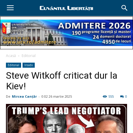
Acasă
Editorial
Editorial
Insidii
Steve Witkoff criticat dur la
Kiev!
De
Mircea Canţăr
-
0:02 26 martie 2025
555
0