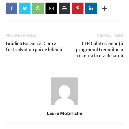
Articolul precedent
Articolul următor
Grădina Botanică: Cum a
CFR Călători anunţă
fost salvat un pui de lebădă
programul trenurilor la
trecerea la ora de iarnă
Laura Moţîrliche