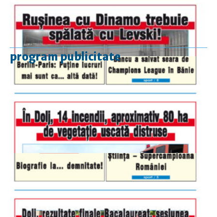
program publicitate
luni-vineri
9.00 - 17.00
sâmbătă
închis
duminică
9.00 - 12.00