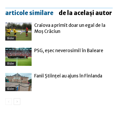
articole similare
de la același autor
Craiova a primit doar un egal de la
Moş Crăciun
Slider
PSG, eşec neverosimil în Baleare
Slider
Fanii Ştiinţei au ajuns în Finlanda
Slider