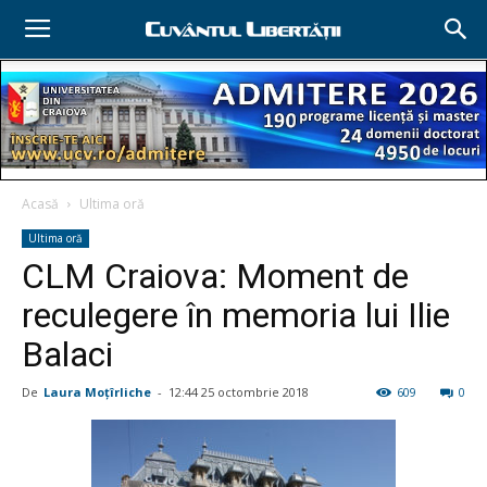
Acasă
Ultima oră
Ultima oră
CLM Craiova: Moment de
reculegere în memoria lui Ilie
Balaci
De
Laura Moţîrliche
-
12:44 25 octombrie 2018
609
0