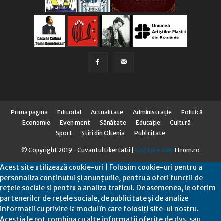
Prima pagina
Editorial
Actualitate
Administraţie
Politică
Economie
Eveniment
Sănătate
Educaţie
Cultură
Sport
Știri din Oltenia
Publicitate
© Copyright 2019 - Cuvantul Libertatii |
Gazduire Web
ITrom.ro
Acest site utilizează cookie-uri | Folosim cookie-uri pentru a
personaliza conținutul și anunțurile, pentru a oferi funcții de
rețele sociale și pentru a analiza traficul. De asemenea, le oferim
partenerilor de rețele sociale, de publicitate și de analize
informații cu privire la modul în care folosiți site-ul nostru.
Aceștia le pot combina cu alte informații oferite de dvs. sau