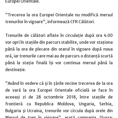
Europei Orientale.
”Trecerea la ora Europei Orientale nu modifică mersul
trenurilor în vigoare”, informează CFR Călători.
Trenurile de călători aflate în circulaţie după ora 4.00
vor opri în staţiile din parcurs stabilite, unde vor staţiona
până la ora de plecare din orarul în vigoare după noua
oră, iar trenurile care mai au de parcurs o distanţă scurtă
până la staţia finală îşi vor continua mersul până la
destinaţie.
”Având în vedere că şi în ţările vecine trecerea de la ora
de vară la ora Europei Orientale oficială se face în
aceeaşi zi de 28 octombrie 2018, între staţiile de
frontieră cu Republica Moldova, Ungaria, Serbia,
Bulgaria şi Ucraina, trenurile vor circula după orele din
Mersul de tren în vigoare”, arată compania. (Sursa: