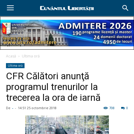
Acasă
Ultima oră
Ultima oră
CFR Călători anunţă
programul trenurilor la
trecerea la ora de iarnă
De
-
-
14:51 25 octombrie 2018
708
0