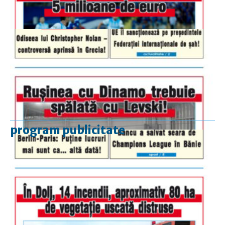
program publicitate
luni-vineri
9.00 - 17.00
sâmbătă
închis
duminică
9.00 - 12.00