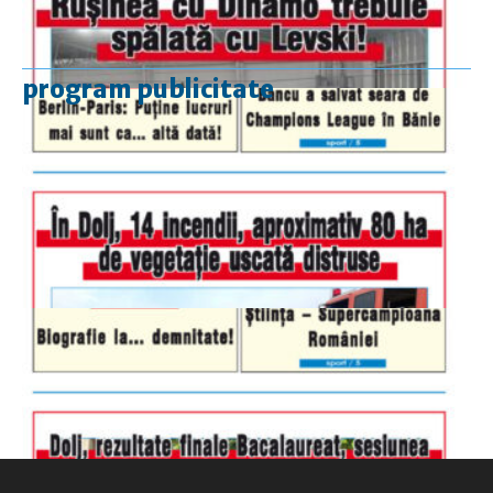
program publicitate
luni-vineri
9.00 - 17.00
sâmbătă
închis
duminică
9.00 - 12.00