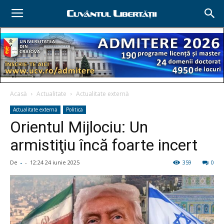
Acasă
Actualitate
Actualitate externă
Actualitate externă
Politică
Orientul Mijlociu: Un
armistiţiu încă foarte incert
De
-
-
12:24 24 iunie 2025
359
0