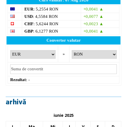
EUR
: 5,2554 RON
+0,0041 ▲
USD
: 4,5584 RON
+0,0077 ▲
CHF
: 5,6244 RON
+0,0023 ▲
GBP
: 6,1277 RON
+0,0041 ▲
Convertor valutar
»
Rezultat:
-
arhivă
iunie 2025
L
Ma
Mi
J
V
S
D