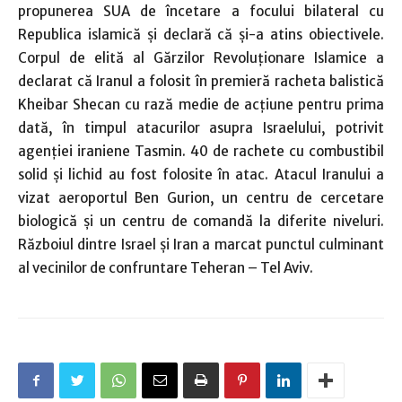
propunerea SUA de încetare a focului bilateral cu
Republica islamică şi declară că şi-a atins obiectivele.
Corpul de elită al Gărzilor Revoluţionare Islamice a
declarat că Iranul a folosit în premieră racheta balistică
Kheibar Shecan cu rază medie de acţiune pentru prima
dată, în timpul atacurilor asupra Israelului, potrivit
agenţiei iraniene Tasmin. 40 de rachete cu combustibil
solid şi lichid au fost folosite în atac. Atacul Iranului a
vizat aeroportul Ben Gurion, un centru de cercetare
biologică şi un centru de comandă la diferite niveluri.
Războiul dintre Israel şi Iran a marcat punctul culminant
al vecinilor de confruntare Teheran – Tel Aviv.