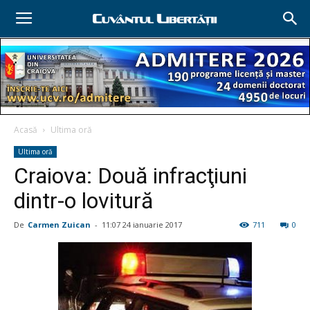
Acasă
Ultima oră
Ultima oră
Craiova: Două infracţiuni
dintr-o lovitură
De
Carmen Zuican
-
11:07 24 ianuarie 2017
711
0