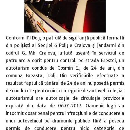
Conform IPJ Dolj, o patrulă de siguranţă publică formată
din poliţişti ai Secţiei 6 Poliţie Craiova şi jandarmi din
cadrul G.J.Mb. Craiova, aflată aseară în serviciul de
patrulare a oprit pentru control, pe strada Brestei, un
autoturism condus de Cosmin E., de 24 de ani, din
comuna Breasta, Dolj.
Din verificările efectuate a
rezultat faptul că tânărul de 24 de ani nu posedă permis
de conducere pentru nicio categorie de autovehicule, iar
autoturismul are autorizaţie de circulaţie provizorie
expirată din data de 06.01.2017.
Oamenii legii au
întocmit dosar penal pentru infracţiunile de conducere a
unui autovehicul pe drumurile publice fără a poseda
permis de conducere pentru nicio categorie de