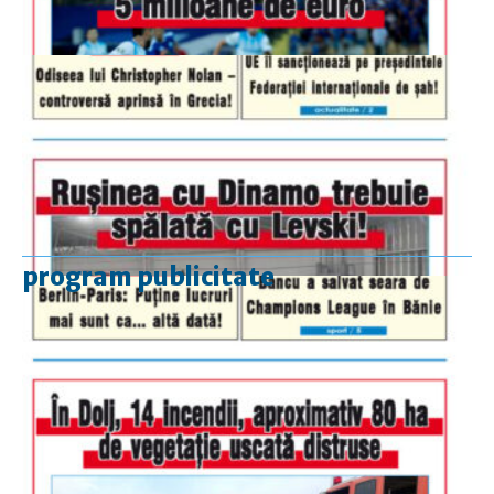
program publicitate
luni-vineri
9.00 - 17.00
sâmbătă
închis
duminică
9.00 - 12.00