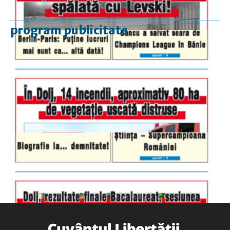
program publicitate
luni-vineri
9.00 - 17.00
sâmbătă
închis
duminică
9.00 - 12.00