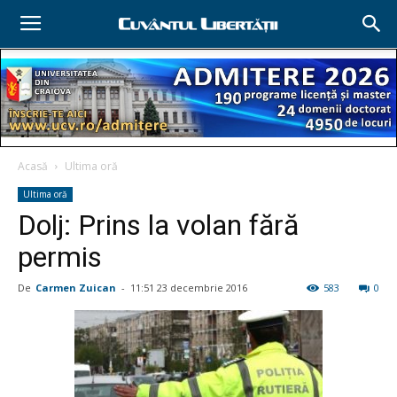
Acasă
Ultima oră
Ultima oră
Dolj: Prins la volan fără
permis
De
Carmen Zuican
-
11:51 23 decembrie 2016
583
0