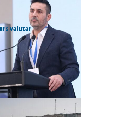
urs valutar
Curs valutar: 06 Aug 2026
EUR
: 5,2513 RON
+0,0024 ▲
USD
: 4,5507 RON
+0,0027 ▲
CHF
: 5,6221 RON
+0,0011 ▲
GBP
: 6,1236 RON
-0,0008 ▼
Convertor valutar
»
Rezultat:
-