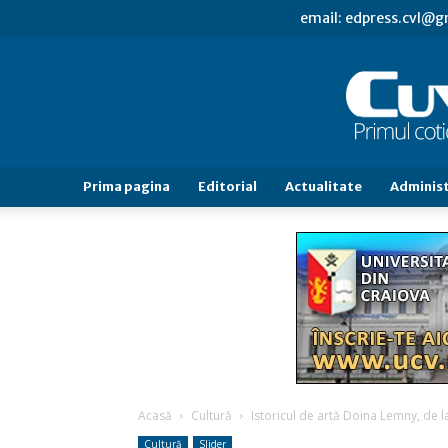
email: edpress.cvl@
Prima pagina
Editorial
Actualitate
Administ
Acasă
Cultură
Istoricul de artă Doina Lemny, de l
Cultură
Slider