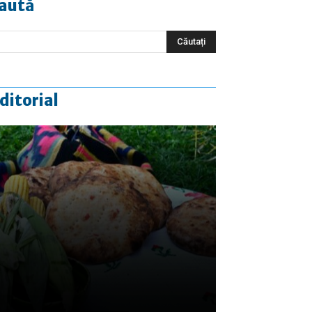
aută
ditorial