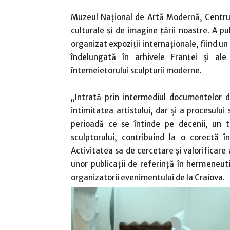
Muzeul Național de Artă Modernă, Centru
culturale şi de imagine ţării noastre. A pub
organizat expoziţii internaționale, fiind u
îndelungată în arhivele Franţei şi ale
întemeietorului sculpturii moderne.
„Intrată prin intermediul documentelor d
intimitatea artistului, dar și a procesulu
perioadă ce se întinde pe decenii, un te
sculptorului, contribuind la o corectă î
Activitatea sa de cercetare și valorificare 
unor publicații de referință în hermeneut
organizatorii evenimentului de la Craiova.