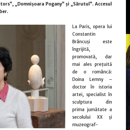
 tors”, „Domnișoara Pogany” și „Sărutul”. Accesul
ber.
La Paris, opera lui
Constantin
Brâncuși este
îngrijită,
promovată, dar
mai ales prețuită
de o româncă:
Doina Lemny
–
doctor în istoria
artei, specialist în
sculptura din
prima jumătate a
secolului XX și
muzeograf-