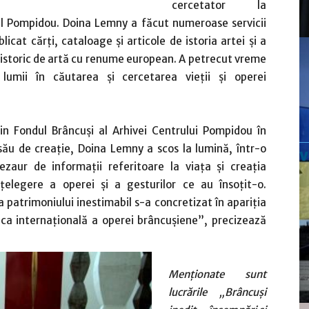
cercetator la
l Pompidou. Doina Lemny a făcut numeroase servicii
licat cărţi, cataloage şi articole de istoria artei şi a
n istoric de artă cu renume european. A petrecut vreme
 lumii în căutarea şi cercetarea vieţii şi operei
in Fondul Brâncuși al Arhivei Centrului Pompidou în
i său de creație, Doina Lemny a scos la lumină, într-o
zaur de informații referitoare la viața și creaţia
nțelegere a operei și a gesturilor ce au însoțit-o.
a patrimoniului inestimabil s-a concretizat în apariția
ica internațională a operei brâncușiene”, precizează
Menționate sunt
lucrările
„Brâncuşi