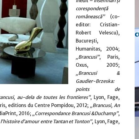
inedit – însemnări şi
corespondenţă
românească”
(co-
editor: Cristian-
c
Robert Velescu),
Bucureşti,
Humanitas, 2004;
„Brancusi”
, Paris,
Oxus, 2005;
„Brancusi &
Gaudier-Brzeska:
points de
ancusi, au-dela de toutes les frontieres”
, Lyon, Fage,
aris, editions du Centre Pompidou, 2012;
„Brancusi, An
iaPrint, 2016;
„Correspondance Brancusi &Duchamp”
,
l’histoire d’amour entre Tantan et Tonton”
, Lyon, Fage,