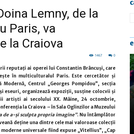
c
 Doina Lemny, de la
 Paris, va
e la Craiova
e
1467
0
i reputați ai operei lui Constantin Brâncuși, care
ște în multiculturalul Paris. Este cercetător și
ă Modernă, Centrul „Georges Pompidou”, secția
și eseuri, organizează expoziții, susține colocvii și
i artiști ai secolului XX. Mâine,
24 octombrie,
nferenția la Craiova
–
în Sala Oglinzilor a Muzeului
a de a-și sculpta propria imagine”
. Nu întâmplător
oveană deține una dintre cele mai valoroase colecții
ei moderne universale fiind expuse „Vitellius”, „Cap