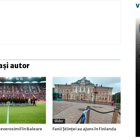
v
ași autor
Slider
everosimil în Baleare
Fanii Ştiinţei au ajuns în Finlanda