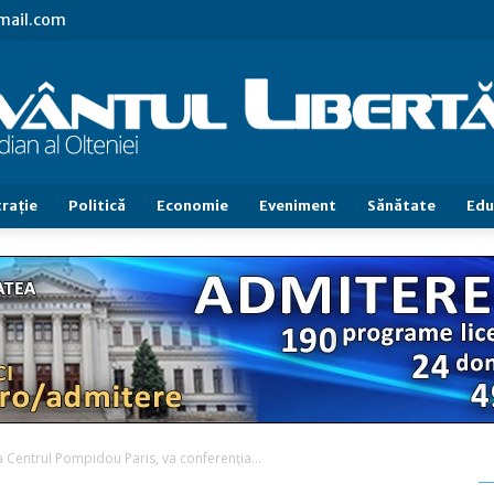
gmail.com
raţie
Politică
Economie
Eveniment
Sănătate
Edu
Cuvântul
Libertăţii
a Centrul Pompidou Paris, va conferenția...