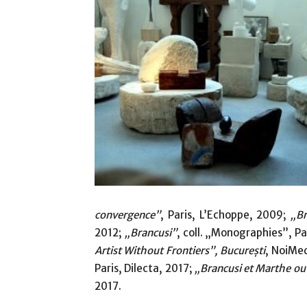
convergence”
, Paris, L’Echoppe, 2009;
„Br
2012;
„Brancusi”
, coll. „Monographies”, P
Artist Without Frontiers”
, București
, NoiMed
Paris, Dilecta, 2017;
„
Brancusi et Marthe ou 
2017.