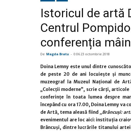
Istoricul de artă
Centrul Pompidou
conferenția mâin
De
Magda Bratu
-
0:06 23 octombrie 2018
Doina Lemny este unul dintre cunoscători
de peste 20 de ani locuiește și munce
muzeograf la Muzeul Național de Art
„Colecții moderne”, scrie cărți, articole 
conferințe în toata lumea despre mari
începând cu ora 17.00,
Doina Lemny va co
de Artă, tema aleasă fiind
„
Brâncuși: art
evenimentul are loc aici: instituția crai
Brâncuși, dintre lucrările titanului art