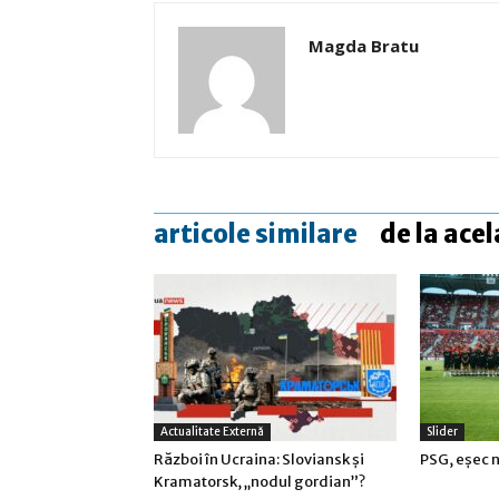
Magda Bratu
articole similare
de la acel
Actualitate Externă
Slider
Război în Ucraina: Sloviansk şi
PSG, eşec n
Kramatorsk, „nodul gordian”?