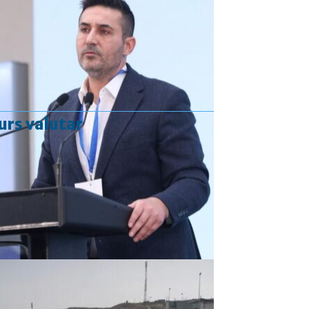
urs valutar
Curs valutar: 06 Aug 2026
EUR
: 5,2513 RON
+0,0024 ▲
USD
: 4,5507 RON
+0,0027 ▲
CHF
: 5,6221 RON
+0,0011 ▲
GBP
: 6,1236 RON
-0,0008 ▼
Convertor valutar
»