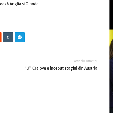
lează Anglia şi Olanda.
Articolul următor
“U” Craiova a început stagiul din Austria