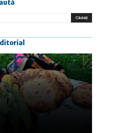
aută
ditorial