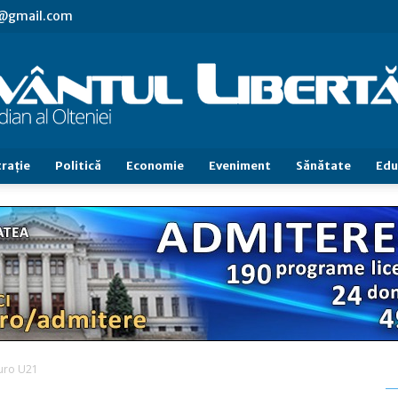
vl@gmail.com
raţie
Politică
Economie
Eveniment
Sănătate
Edu
Cuvântul
Libertăţii
Euro U21