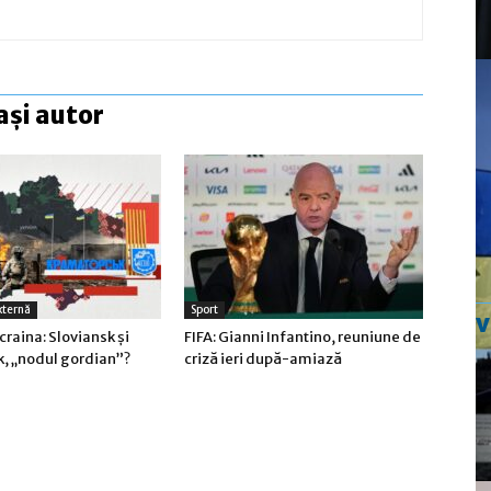
ași autor
xternă
Sport
craina: Sloviansk şi
FIFA: Gianni Infantino, reuniune de
, „nodul gordian”?
criză ieri după-amiază