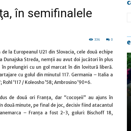
c
a, în semifinalele
336
0
e
 de la Europeanul U21 din Slovacia, cele două echipe
a Dunajska Streda, nemţii au avut doi jucători în plus
 în prelungiri cu un gol marcat în din lovitură liberă.
artajare cu golul din minutul 117. Germania – Italia a
; Rohl ‘117 / Koleosho ’58; Ambrosino ’90+6.
dus de două ori Franţa, dar “cocoşeii” au ajuns în
 două minute, pe final de joc, decisiv fiind atacantul
anemarca – Franţa a fost 2-3, goluri: Bischoff 18,