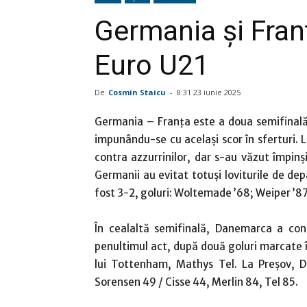
Germania şi Franţ
Euro U21
De
Cosmin Staicu
-
8:31 23 iunie 2025
Germania – Franţa este a doua semifinală
impunându-se cu acelaşi scor în sferturi. L
contra azzurrinilor, dar s-au văzut împinşi
Germanii au evitat totuşi loviturile de dep
fost 3-2, goluri: Woltemade ’68; Weiper ’87
În cealaltă semifinală, Danemarca a con
penultimul act, după două goluri marcate în
lui Tottenham, Mathys Tel. La Preşov, D
Sorensen 49 / Cisse 44, Merlin 84, Tel 85.