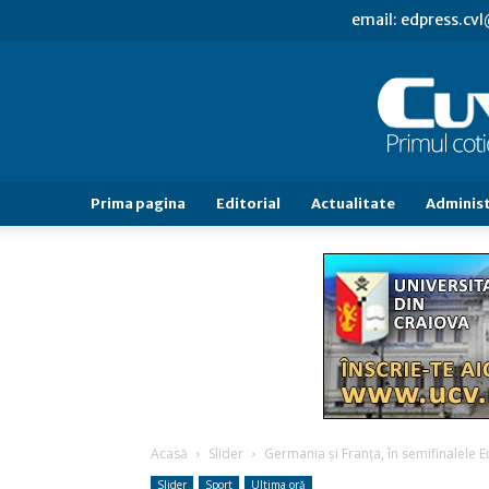
email: edpress.c
Prima pagina
Editorial
Actualitate
Administ
Acasă
Slider
Germania şi Franţa, în semifinalele 
Slider
Sport
Ultima oră