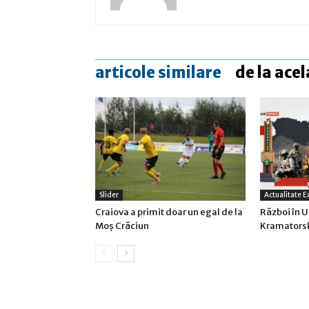
articole similare
de la acel
Slider
Actualitate E
Craiova a primit doar un egal de la
Război în U
Moş Crăciun
Kramatorsk