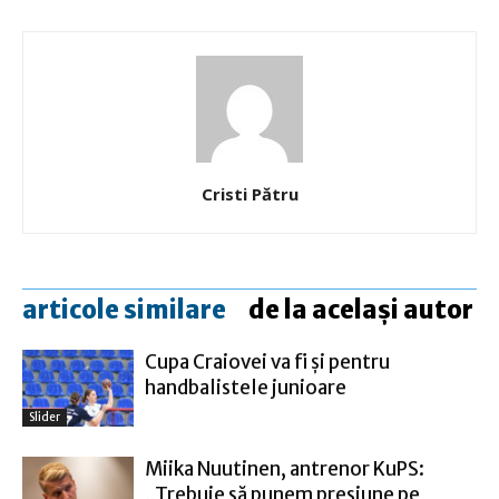
Cristi Pătru
articole similare
de la același autor
Cupa Craiovei va fi şi pentru
handbalistele junioare
Slider
Miika Nuutinen, antrenor KuPS:
„Trebuie să punem presiune pe