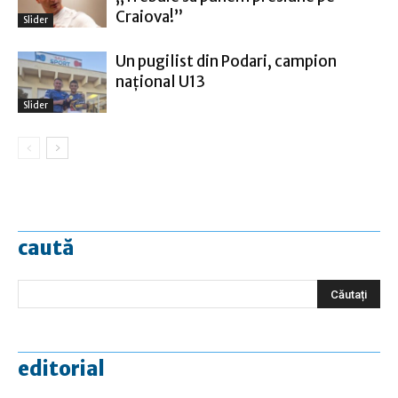
Craiova!”
Slider
Un pugilist din Podari, campion
naţional U13
Slider
caută
editorial