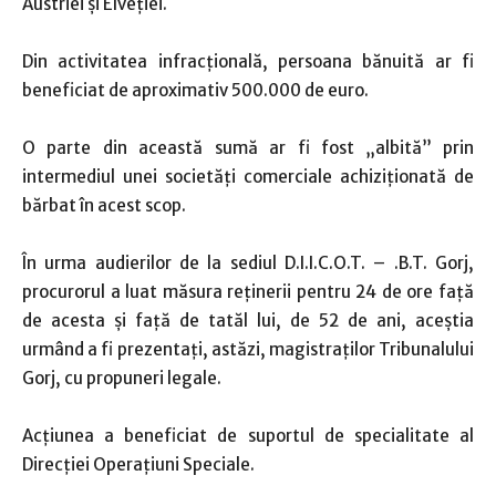
Austriei şi Elveției.
Din activitatea infracțională, persoana bănuită ar fi
beneficiat de aproximativ 500.000 de euro.
O parte din această sumă ar fi fost „albită” prin
intermediul unei societăţi comerciale achiziționată de
bărbat în acest scop.
În urma audierilor de la sediul D.I.I.C.O.T. – .B.T. Gorj,
procurorul a luat măsura reţinerii pentru 24 de ore faţă
de acesta și față de tatăl lui, de 52 de ani, aceştia
urmând a fi prezentaţi, astăzi, magistraților Tribunalului
Gorj, cu propuneri legale.
Acțiunea a beneficiat de suportul de specialitate al
Direcției Operațiuni Speciale.