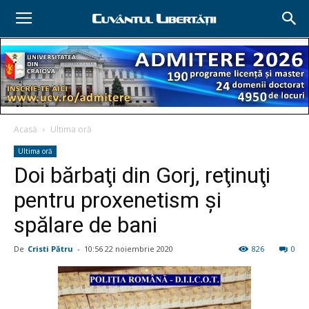
Acasă
Ultima oră
Ultima oră
Doi bărbaţi din Gorj, reţinuţi
pentru proxenetism şi
spălare de bani
De
Cristi Pătru
-
10:56 22 noiembrie 2020
826
0