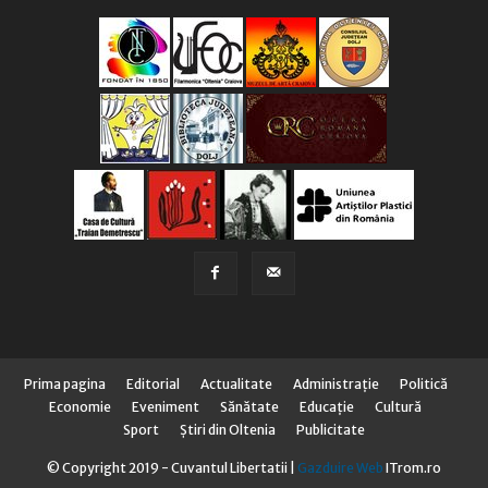
Prima pagina
Editorial
Actualitate
Administraţie
Politică
Economie
Eveniment
Sănătate
Educaţie
Cultură
Sport
Știri din Oltenia
Publicitate
© Copyright 2019 - Cuvantul Libertatii |
Gazduire Web
ITrom.ro