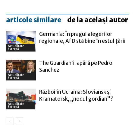
articole similare
de la același autor
Germania: În pragul alegerilor
regionale, AfD stă bine în estul ţării
Actualitate
Externă
The Guardian îl apără pe Pedro
Sanchez
Actualitate
Externă
Război în Ucraina: Sloviansk şi
Kramatorsk, „nodul gordian”?
Actualitate
Externă