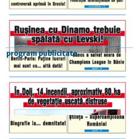
program publicitate
luni-vineri
9.00 - 17.00
sâmbătă
închis
duminică
9.00 - 12.00