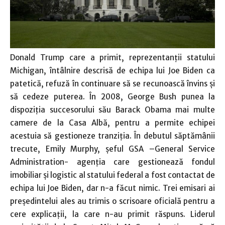
Donald Trump care a primit, reprezentanţii statului
Michigan, întâlnire descrisă de echipa lui Joe Biden ca
patetică, refuză în continuare să se recunoască învins şi
să cedeze puterea. În 2008, George Bush punea la
dispoziţia succesorului său Barack Obama mai multe
camere de la Casa Albă, pentru a permite echipei
acestuia să gestioneze tranziţia. În debutul săptămânii
trecute, Emily Murphy, şeful GSA –General Service
Administration- agenţia care gestionează fondul
imobiliar şi logistic al statului federal a fost contactat de
echipa lui Joe Biden, dar n-a făcut nimic. Trei emisari ai
preşedintelui ales au trimis o scrisoare oficială pentru a
cere explicaţii, la care n-au primit răspuns. Liderul