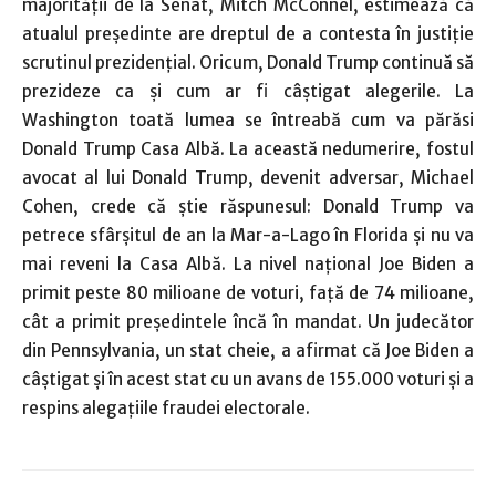
majorităţii de la Senat, Mitch McConnel, estimează că
atualul preşedinte are dreptul de a contesta în justiţie
scrutinul prezidenţial. Oricum, Donald Trump continuă să
prezideze ca şi cum ar fi câştigat alegerile. La
Washington toată lumea se întreabă cum va părăsi
Donald Trump Casa Albă. La această nedumerire, fostul
avocat al lui Donald Trump, devenit adversar, Michael
Cohen, crede că ştie răspunesul: Donald Trump va
petrece sfârşitul de an la Mar-a-Lago în Florida şi nu va
mai reveni la Casa Albă. La nivel naţional Joe Biden a
primit peste 80 milioane de voturi, faţă de 74 milioane,
cât a primit preşedintele încă în mandat. Un judecător
din Pennsylvania, un stat cheie, a afirmat că Joe Biden a
câştigat şi în acest stat cu un avans de 155.000 voturi şi a
respins alegaţiile fraudei electorale.