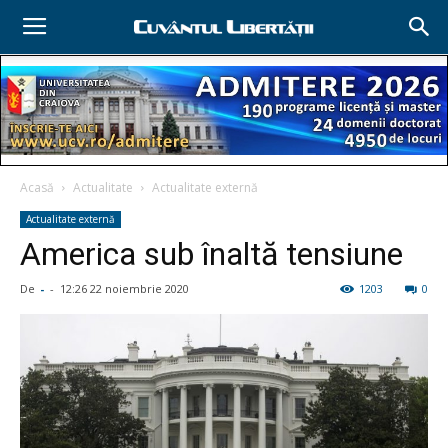
Acasă
Actualitate
Actualitate externă
Actualitate externă
America sub înaltă tensiune
De
-
-
12:26 22 noiembrie 2020
1203
0