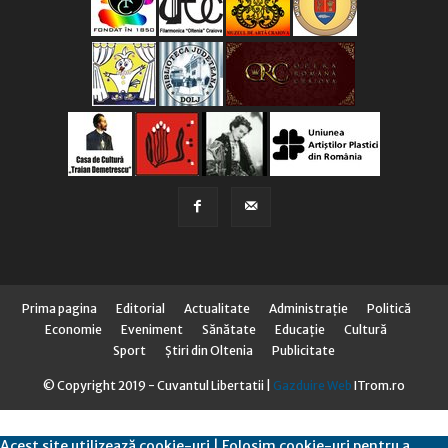
Prima pagina
Editorial
Actualitate
Administraţie
Politică
Economie
Eveniment
Sănătate
Educaţie
Cultură
Sport
Știri din Oltenia
Publicitate
© Copyright 2019 - Cuvantul Libertatii |
Gazduire Web
ITrom.ro
Acest site utilizează cookie-uri | Folosim cookie-uri pentru a