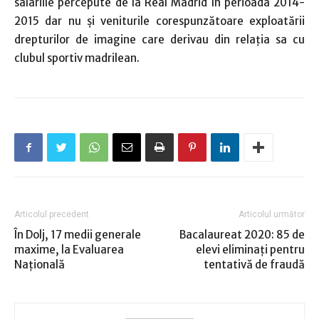
salariile percepute de la Real Madrid în perioada 2014-
2015 dar nu şi veniturile corespunzătoare exploatării
drepturilor de imagine care derivau din relaţia sa cu
clubul sportiv madrilean.
Articolul precedent
Articolul următor
În Dolj, 17 medii generale
Bacalaureat 2020: 85 de
maxime, la Evaluarea
elevi eliminați pentru
Naţională
tentativă de fraudă