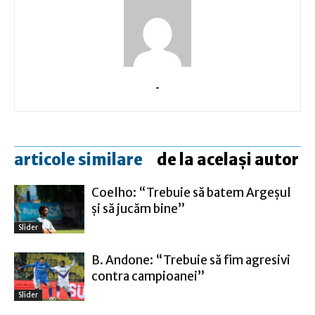
-
articole similare
de la același autor
Coelho: “Trebuie să batem Argeşul
şi să jucăm bine”
Slider
B. Andone: “Trebuie să fim agresivi
contra campioanei”
Slider