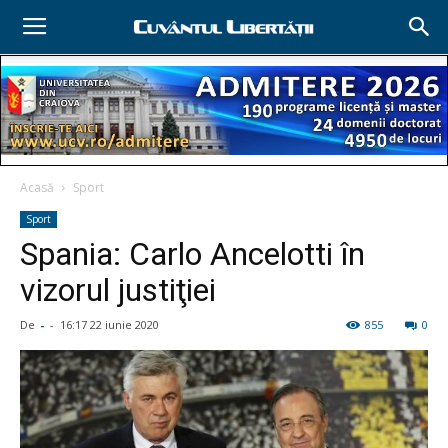
Acasă
Sport
Sport
Spania: Carlo Ancelotti în
vizorul justiţiei
De
-
-
16:17 22 iunie 2020
855
0