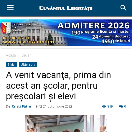
Acasă
Slider
Slider
Ultima oră
A venit vacanţa, prima din
acest an şcolar, pentru
preşcolari şi elevi
De
Cristi Pătru
-
9:42 21 octombrie 2022
819
0