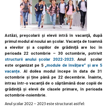
Astăzi, preşcolarii şi elevii intră în vacanţă, după
primul modul al noului an şcolar. Vacanța de toamnă
a elevilor și a copiilor de grădiniță are loc în
perioada 22 octombrie – 30 octombrie, potrivit
structurii anului școlar 2022-2023
. Anul școlar
este organizat pe 5
„module de învățare” și are 5
vacanțe
. Al doilea modul începe în data de 31
octombrie și ține până pe 22 decembrie. Înainte,
intrau într-o vacanță de o săptămână doar copiii de
grădiniță și elevii de clasele primare, în perioada
octombrie-noiembrie.
Anul școlar 2022 – 2023 este structurat astfel: