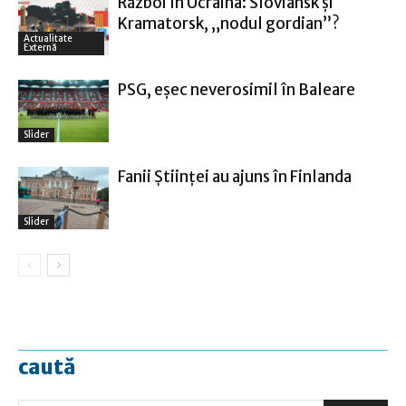
Război în Ucraina: Sloviansk şi
Kramatorsk, „nodul gordian”?
Actualitate
Externă
PSG, eşec neverosimil în Baleare
Slider
Fanii Ştiinţei au ajuns în Finlanda
Slider
caută