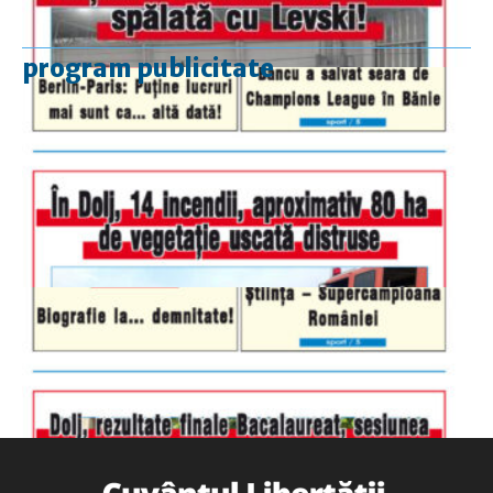
program publicitate
luni-vineri
9.00 - 17.00
sâmbătă
închis
duminică
9.00 - 12.00