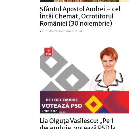
Sfântul Apostol Andrei – cel
Întâi Chemat, Ocrotitorul
României (30 noiembrie)
-
-
13:45 29 noiembrie 2024
Actualitate
Lia Olguța Vasilescu: „Pe 1
decembrie, votează PSD la