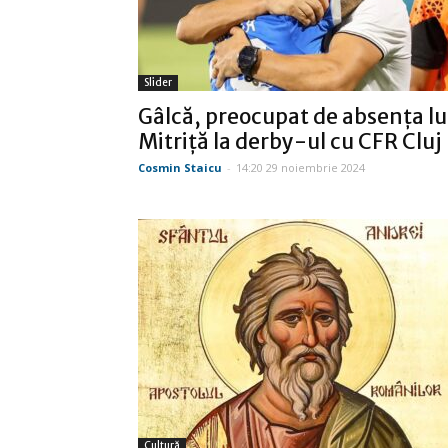
Slider
Gâlcă, preocupat de absenţa lu
Mitriţă la derby-ul cu CFR Cluj
Cosmin Staicu
-
14:20 29 noiembrie 2024
Cultură