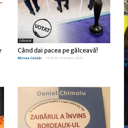
Editorial
e
Când dai pacea pe gâlceavă!
Mircea Canţăr
-
14:59 29 noiembrie 2024