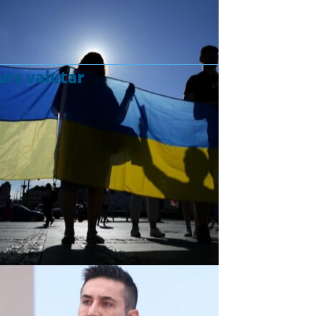
urs valutar
Curs valutar: 07 Aug 2026
EUR
: 5,2554 RON
+0,0041 ▲
USD
: 4,5584 RON
+0,0077 ▲
CHF
: 5,6244 RON
+0,0023 ▲
GBP
: 6,1277 RON
+0,0041 ▲
Convertor valutar
»
Rezultat:
-