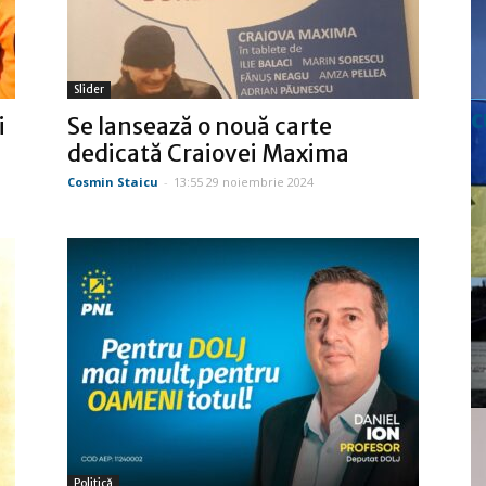
Slider
c
i
Se lansează o nouă carte
dedicată Craiovei Maxima
Cosmin Staicu
-
13:55 29 noiembrie 2024
Politică