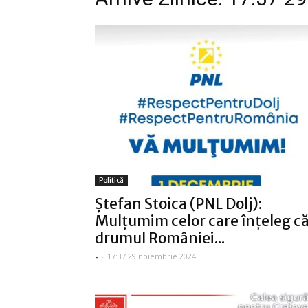
Politică
Ștefan Stoica (PNL Dolj):
Mulțumim celor care înțeleg c
drumul României...
-
-
17:37 29 noiembrie 2024