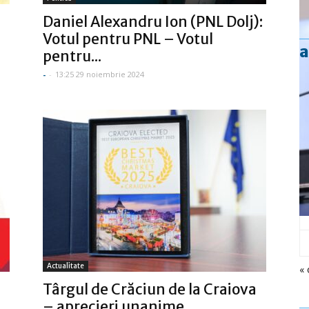
Daniel Alexandru Ion (PNL Dolj):
Votul pentru PNL – Votul
a
pentru...
-
-
13:25 29 noiembrie 2024
Actualitate
« 
Târgul de Crăciun de la Craiova
– aprecieri unanime