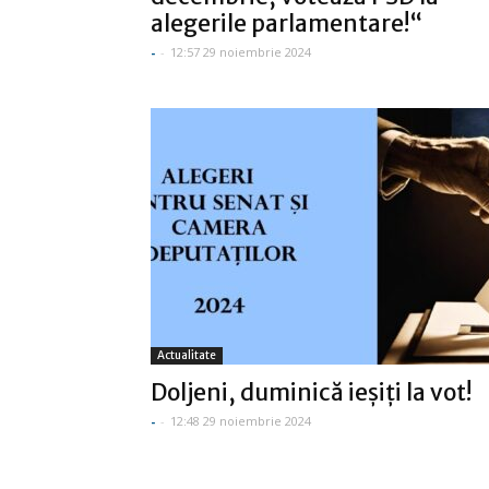
alegerile parlamentare!“
-
-
12:57 29 noiembrie 2024
Actualitate
Doljeni, duminică ieşiţi la vot!
-
-
12:48 29 noiembrie 2024