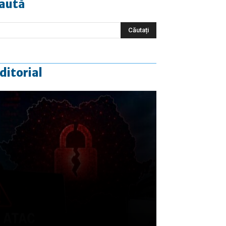
aută
ditorial