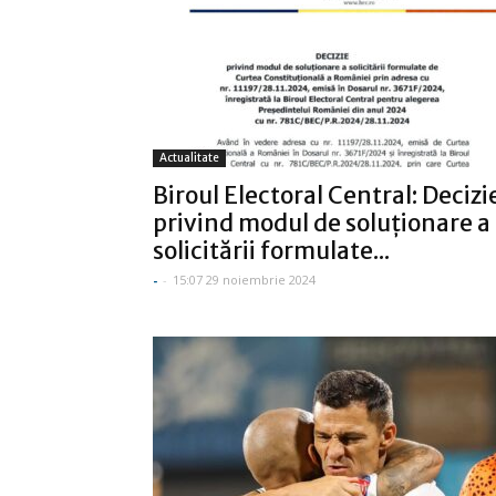
Actualitate
Biroul Electoral Central: Decizi
privind modul de soluţionare a
solicitării formulate...
-
-
15:07 29 noiembrie 2024