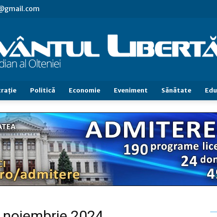
vl@gmail.com
raţie
Politică
Economie
Eveniment
Sănătate
Edu
Cuvântul
Libertăţii
9 noiembrie 2024