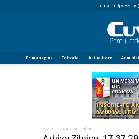
email: edpress.c
Prima pagina
Editorial
Actualitate
Administ
Acasă
2024
noiembrie
29
Arhive Zilnice: 17:37 2