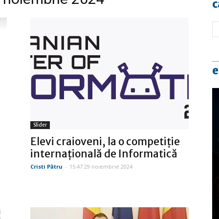
c
e
Slider
Elevi craioveni, la o competiție
internațională de Informatică
ă
Cristi Pătru
-
15:47 29 noiembrie 2024