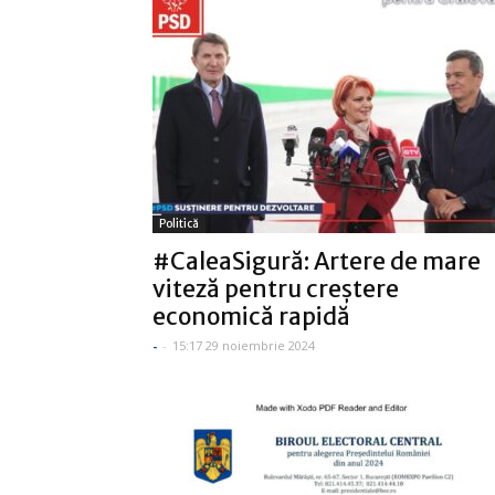
Politică
#CaleaSigură: Artere de mare
viteză pentru creștere
economică rapidă
-
-
15:17 29 noiembrie 2024