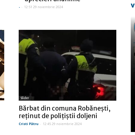
v
-
-
12:51 29 noiembrie 2024
Slider
Bărbat din comuna Robăneşti,
reţinut de poliţiştii doljeni
Cristi Pătru
-
12:45 29 noiembrie 2024