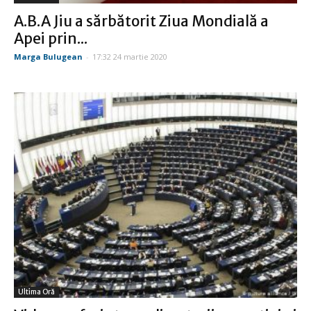
A.B.A Jiu a sărbătorit Ziua Mondială a
Apei prin...
Marga Bulugean
-
17:32 24 martie 2020
Ultima Oră