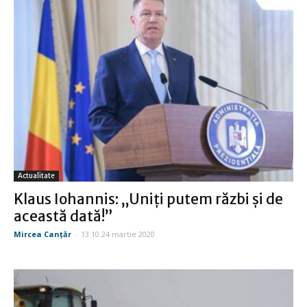
Actualitate
Klaus Iohannis: „Uniţi putem răzbi şi de
această dată!”
Mircea Canţăr
-
13:10 24 martie 2020