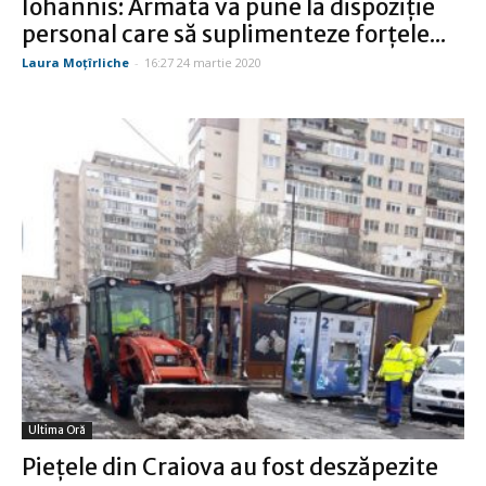
Iohannis: Armata va pune la dispoziţie
personal care să suplimenteze forţele...
Laura Moţîrliche
-
16:27 24 martie 2020
Ultima Oră
Pieţele din Craiova au fost deszăpezite