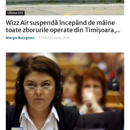
Ultima Oră
Wizz Air suspendă începând de mâine
toate zborurile operate din Timişoara,...
Marga Bulugean
-
17:54 24 martie 2020