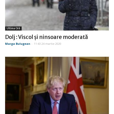
Ultima Oră
Dolj : Viscol şi ninsoare moderată
Marga Bulugean
-
11:43 24 martie 2020