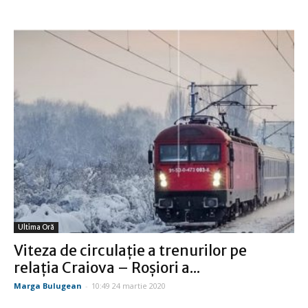
Ultima Oră
Viteza de circulaţie a trenurilor pe
relaţia Craiova – Roşiori a...
Marga Bulugean
-
10:49 24 martie 2020