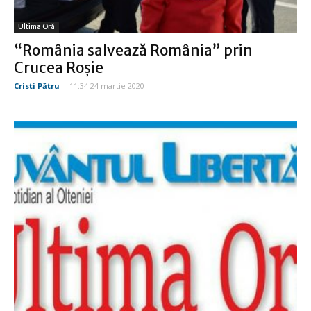
Ultima Oră
“România salvează România” prin
Crucea Roşie
Cristi Pătru
-
11:34 24 martie 2020