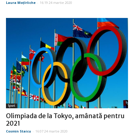
Laura Moţîrliche
-
16:19 24 martie 2020
Sport
Olimpiada de la Tokyo, amânată pentru
2021
Cosmin Staicu
-
16:07 24 martie 2020