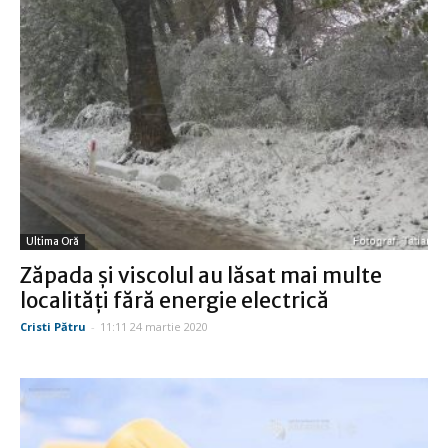
Ultima Oră
Zăpada şi viscolul au lăsat mai multe
localităţi fără energie electrică
Cristi Pătru
-
11:11 24 martie 2020