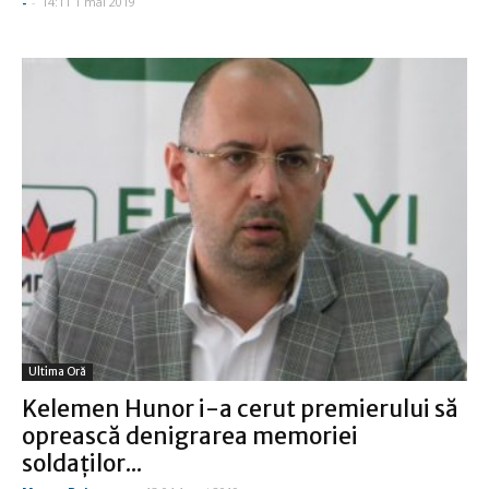
-
-
14:11 1 mai 2019
Ultima Oră
Kelemen Hunor i-a cerut premierului să
oprească denigrarea memoriei
soldaţilor...