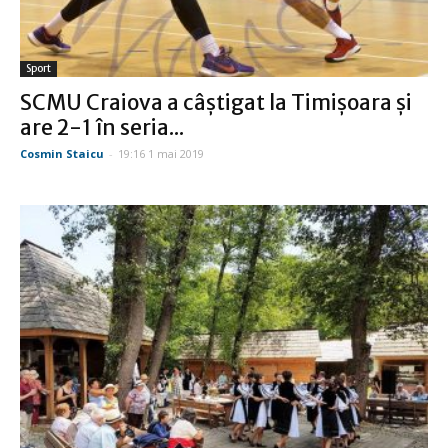
Sport
SCMU Craiova a câştigat la Timişoara şi
are 2-1 în seria...
Cosmin Staicu
-
19:16 1 mai 2019