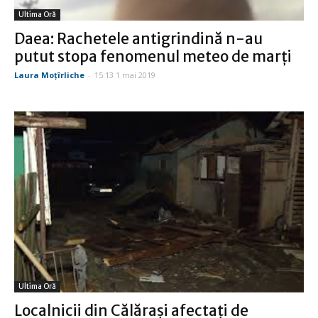
Ultima Oră
Daea: Rachetele antigrindină n-au
putut stopa fenomenul meteo de marți
Laura Moţîrliche
-
15:13 1 mai 2019
Ultima Oră
Localnicii din Călărași afectaţi de