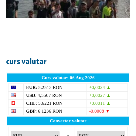
curs valutar
Curs valutar: 06 Aug 2026
EUR
: 5,2513 RON
+0,0024 ▲
USD
: 4,5507 RON
+0,0027 ▲
CHF
: 5,6221 RON
+0,0011 ▲
GBP
: 6,1236 RON
-0,0008 ▼
Convertor valutar
»