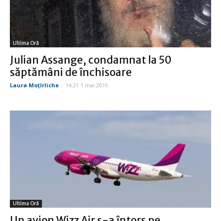
Ultima Oră
Julian Assange, condamnat la 50
săptămâni de închisoare
Laura Moţîrliche
-
14:21 1 mai 2019
Ultima Oră
Un avion Wizz Air s-a întors pe