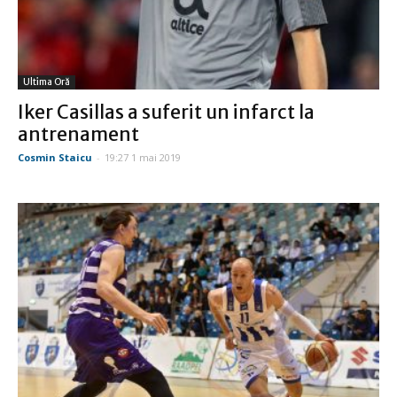
Ultima Oră
Iker Casillas a suferit un infarct la
antrenament
Cosmin Staicu
-
19:27 1 mai 2019