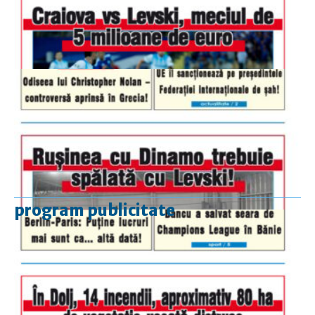
program publicitate
luni-vineri
9.00 - 17.00
sâmbătă
închis
duminică
9.00 - 12.00