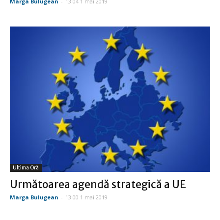
Marga Bulugean
-
13:04 1 mai 2019
Ultima Oră
Următoarea agendă strategică a UE
Marga Bulugean
-
13:00 1 mai 2019