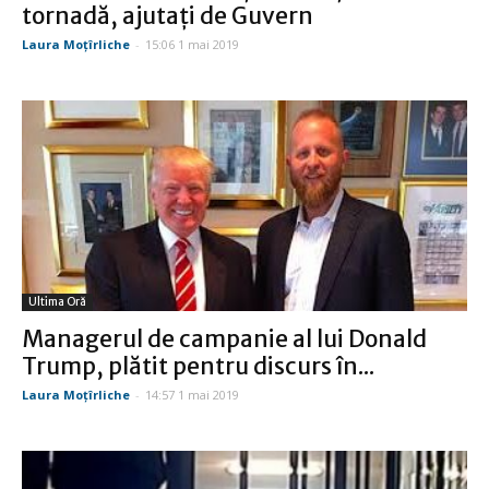
tornadă, ajutați de Guvern
Laura Moţîrliche
-
15:06 1 mai 2019
Ultima Oră
Managerul de campanie al lui Donald
Trump, plătit pentru discurs în...
Laura Moţîrliche
-
14:57 1 mai 2019