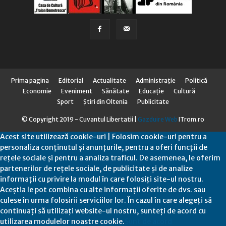
Prima pagina
Editorial
Actualitate
Administraţie
Politică
Economie
Eveniment
Sănătate
Educaţie
Cultură
Sport
Știri din Oltenia
Publicitate
© Copyright 2019 - Cuvantul Libertatii |
Gazduire Web
ITrom.ro
Acest site utilizează cookie-uri | Folosim cookie-uri pentru a
personaliza conținutul și anunțurile, pentru a oferi funcții de
rețele sociale și pentru a analiza traficul. De asemenea, le oferim
partenerilor de rețele sociale, de publicitate și de analize
informații cu privire la modul în care folosiți site-ul nostru.
Aceștia le pot combina cu alte informații oferite de dvs. sau
culese în urma folosirii serviciilor lor. În cazul în care alegeți să
continuați să utilizați website-ul nostru, sunteți de acord cu
utilizarea modulelor noastre cookie.
Sunt de acord