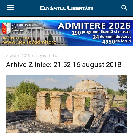
Acasă
2018
august
16
Arhive Zilnice: 21:52 16 august 2018