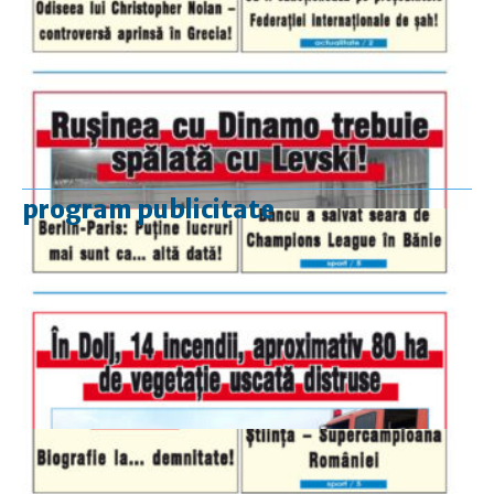
program publicitate
luni-vineri
9.00 - 17.00
sâmbătă
închis
duminică
9.00 - 12.00