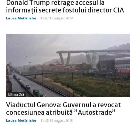
Donald Trump retrage accesul la
informații secrete fostului director CIA
Laura Moţîrliche
-
11:47 16 august 2018
Ultima Oră
Viaductul Genova: Guvernul a revocat
concesiunea atribuită ”Autostrade”
Laura Moţîrliche
-
11:45 16 august 2018