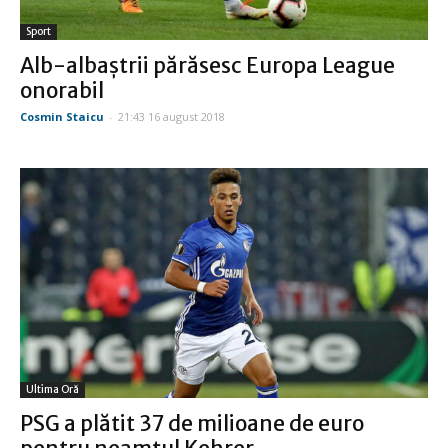
Sport
Alb-albaştrii părăsesc Europa League
onorabil
Cosmin Staicu
-
21:43 16 august 2018
Ultima Oră
PSG a plătit 37 de milioane de euro