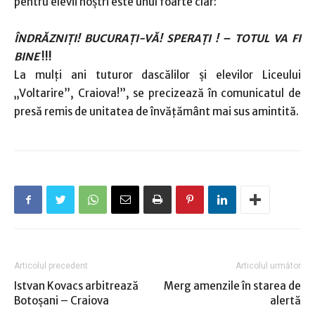
pentru elevii noștri este unul foarte clar:
ÎNDRĂZNIȚI! BUCURAȚI-VĂ! SPERAȚI ! – TOTUL VA FI
BINE
!!!
La mulți ani tuturor dascălilor și elevilor Liceului
„Voltarire”, Craiova!”, se precizează în comunicatul de
presă remis de unitatea de învăţământ mai sus amintită.
Articolul precedent
Articolul următor
Istvan Kovacs arbitrează
Merg amenzile în starea de
Botoşani – Craiova
alertă