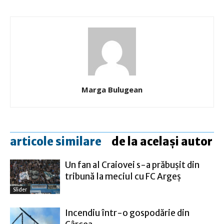
Marga Bulugean
articole similare
de la același autor
Un fan al Craiovei s-a prăbuşit din
tribună la meciul cu FC Argeş
Slider
Incendiu într-o gospodărie din