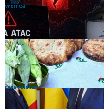
vremea
curs valutar
Curs valutar: 10 Aug 2026
EUR
: 5,2396 RON
-0,0158 ▼