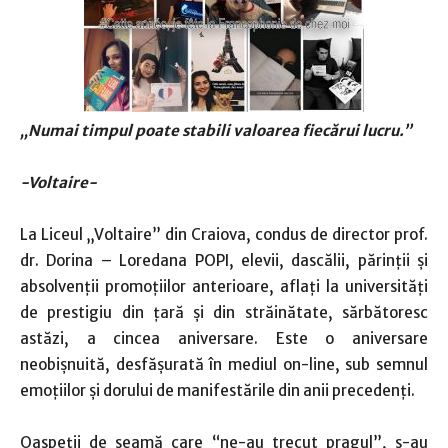
„
Numai timpul poate stabili
valoarea fiecărui lucru
.
”
-Voltaire-
La Liceul „Voltaire” din Craiova, condus de director prof.
dr. Dorina – Loredana POPI, elevii, dascălii, părinții și
absolvenții promoțiilor anterioare, aflați la universități
de prestigiu din țară și din străinătate, sărbătoresc
astăzi, a cincea aniversare. Este o aniversare
neobișnuită, desfășurată în mediul on-line, sub semnul
emoțiilor și dorului de manifestările din anii precedenți.
Oaspeții de seamă care “ne-au trecut pragul”, s-au