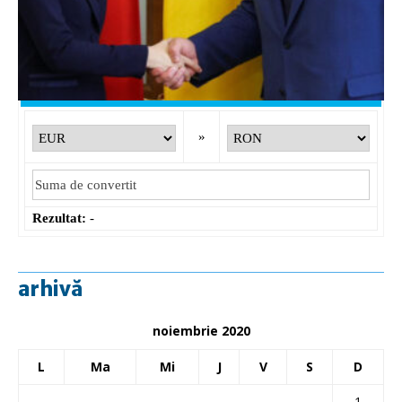
USD
: 4,5329 RON
-0,0255 ▼
CHF
: 5,6092 RON
-0,0152 ▼
GBP
: 6,1178 RON
-0,0099 ▼
Convertor valutar
»
Rezultat:
-
arhivă
noiembrie 2020
L
Ma
Mi
J
V
S
D
1