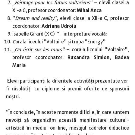
„Héritage pour les futurs voltariens” –
elevii clasei a
XI-a C, profesor coordonator:
Mihai Anca
”
Dream and reality
”, elevii clasei a XII-a C, profesor
coordonator:
Adriana Udroiu
Isabelle Girard (X C)
” –
interpretare vocală:
C
orala liceului ”Voltaire” și trupa ”Energy”
„On écrit sur les murs”
– corala liceului ”Voltaire”,
profesor coordonator:
Ruxandra Simion, Badea
Maria
Elevii participanți la diferitele activități prezentate vor
fi răsplătiți cu diplome și premii oferite de sponsorii
noștri.
“În concluzie, în aceste momente dificile, în care suntem
nevoiți să organizăm această manifestare cultural-
artistică în mediul on-line, mesajul cadrelor didactice