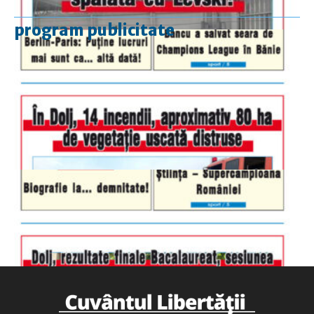
program publicitate
luni-vineri
9.00 - 17.00
sâmbătă
închis
duminică
9.00 - 12.00