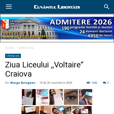
Acasă
Ultima oră
Ultima oră
Ziua Liceului ,,Voltaire”
Craiova
De
Marga Bulugean
-
13:42 20 noiembrie 2020
1442
0