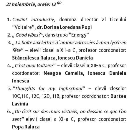
00
21 noiembrie, orele: 13
Cuvânt introductiv,
doamna director al Liceului
”Voltaire”,
dr. Dorina Loredana Popi
„
Good vibes?”,
dans trupa ”Energy”
„ La boîte aux lettres d´ amour adressées à mon lycée en
fête” –
elevii clasei a XII-a C, profesor coordonator:
Stănculescu Raluca, Ionescu Daniela
„C´est quoi Voltaire” –
elevii clasei a XII-a C, profesor
coordonator:
Neagoe Camelia, Ionescu Daniela
Ionescu
”Thoughts for my highschool” –
elevii cleselor
10C,11C, 12C, 12D, 11B, profesor coordonator:
Burtea
Lavinia
„On écrit sur des murs virtuels, on dessine ce que l´on
sent”
elevii clasei a XI-a C, profesor coordonator:
Popa Raluca