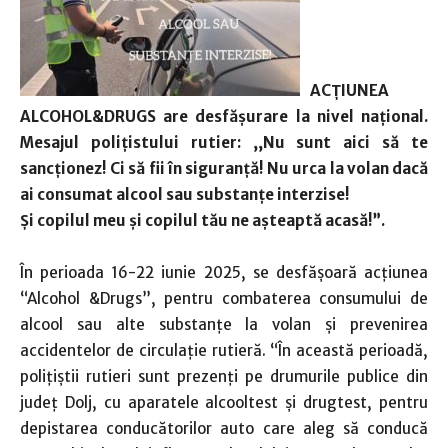
ACȚIUNEA
ALCOHOL&DRUGS are desfăşurare la nivel naţional.
Mesajul polițistului rutier:
,,Nu sunt aici să te
sancționez! Ci să fii în siguranță!
Nu urca la volan dacă
ai consumat alcool sau substanțe interzise!
Și copilul meu și copilul tău ne așteaptă acasă!”.
În perioada 16-22 iunie 2025, se desfășoară acțiunea
“Alcohol &Drugs”, pentru combaterea consumului de
alcool sau alte substanțe la volan și prevenirea
accidentelor de circulaţie rutieră. “În această perioadă,
polițiștii rutieri sunt prezenți pe drumurile publice din
județ Dolj, cu aparatele alcooltest și drugtest, pentru
depistarea conducătorilor auto care aleg să conducă