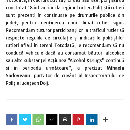
Totodată, în cadrul activităţilor desfăşurate, polițiștii au
constatat 18 infracțiuni la regimul rutier. Polițiștii rutieri
sunt prezenți în continuare pe drumurile publice din
județ, pentru menținerea unui climat rutier sigur.
Recomandăm tuturor participanţilor la traficul rutier să
respecte regulile de circulaţie şi indicaţiile poliţiştilor
rutieri aflaţi în teren! Totodată, le recomandăm să nu
conducă vehicule dacă au consumat băuturi alcoolice
sau alte substanțe! Acțiunea “Alcohol &Drugs” continuă
și în perioada următoare”, a precizat
Mihaela
Sadoveanu
, purtător de cuvânt al Inspectoratului de
Poliţie Judeţean Dolj.