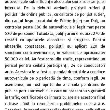
autovehicule sub influența alcoolului sau a substanţelor
interzise. De la debutul acțiunii, polițiștii rutieri și
polițiștii de ordine publică, cu calitate de polițist rutier,
din cadrul Inspectoratului de Poliție Județean Dolj, au
controlat peste 380 de autovehicule și legitimat peste
520 de persoane. Totodată, polițiștii au efectuat 270 de
testări cu aparatele alcooltest și drugtest. Pentru
abaterile constatate, polițiștii au aplicat 220 de
sancțiuni contravenţionale, în valoare de aproximativ
50.000 de lei. Au fost scoși din trafic, reprezentând un
pericol pentru ceilalți participanți, 24 de conducători
auto. Acestora le-a fost suspendat dreptul de a conduce
autovehicule pe o perioadă de timp, conform legii. De
asemenea, au fost oprite din a circula pe drumurile
publice patru autovehicule care nu prezentau siguranță
în trafic, certificatele de înmatriculare ale acestora fiind
retrase până la remedierea problemelor constatate.