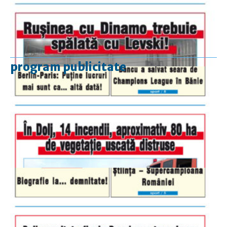
program publicitate
luni-vineri
9.00 - 17.00
sâmbătă
închis
duminică
9.00 - 12.00