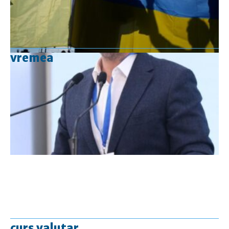
vremea
curs valutar