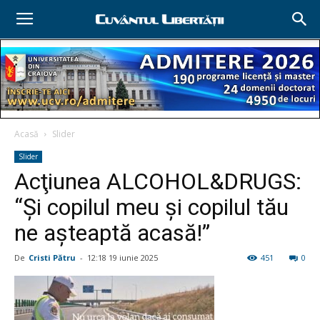
Acasă
Slider
Slider
Acţiunea ALCOHOL&DRUGS:
“Și copilul meu și copilul tău
ne așteaptă acasă!”
De
Cristi Pătru
-
12:18 19 iunie 2025
451
0