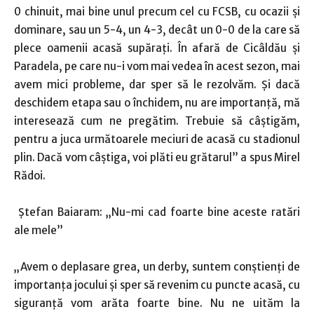
0 chinuit, mai bine unul precum cel cu FCSB, cu ocazii şi
dominare, sau un 5-4, un 4-3, decât un 0-0 de la care să
plece oamenii acasă supăraţi. În afară de Cicâldău şi
Paradela, pe care nu-i vom mai vedea în acest sezon, mai
avem mici probleme, dar sper să le rezolvăm. Şi dacă
deschidem etapa sau o închidem, nu are importanţă, mă
interesează cum ne pregătim. Trebuie să câştigăm,
pentru a juca următoarele meciuri de acasă cu stadionul
plin. Dacă vom câştiga, voi plăti eu grătarul” a spus Mirel
Rădoi.
Ştefan Baiaram: „Nu-mi cad foarte bine aceste ratări
ale mele”
„Avem o deplasare grea, un derby, suntem conştienţi de
importanţa jocului şi sper să revenim cu puncte acasă, cu
siguranţă vom arăta foarte bine. Nu ne uităm la