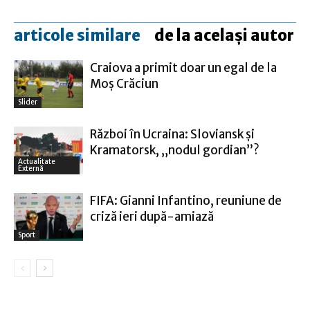
articole similare
de la același autor
Craiova a primit doar un egal de la
Moş Crăciun
Slider
Război în Ucraina: Sloviansk şi
Kramatorsk, „nodul gordian”?
Actualitate
Externă
FIFA: Gianni Infantino, reuniune de
criză ieri după-amiază
Sport