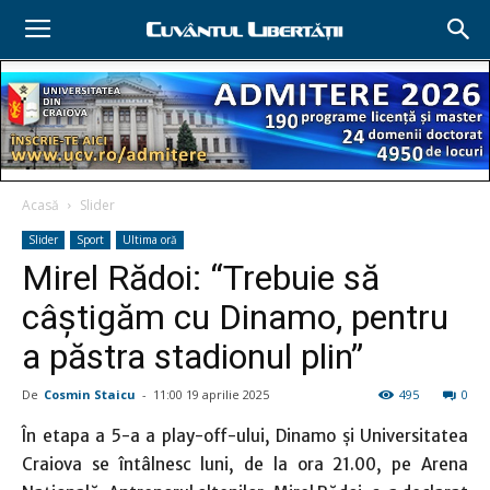
Acasă
Slider
Slider
Sport
Ultima oră
Mirel Rădoi: “Trebuie să
câştigăm cu Dinamo, pentru
a păstra stadionul plin”
De
Cosmin Staicu
-
11:00 19 aprilie 2025
495
0
În etapa a 5-a a play-off-ului, Dinamo şi Universitatea
Craiova se întâlnesc luni, de la ora 21.00, pe Arena