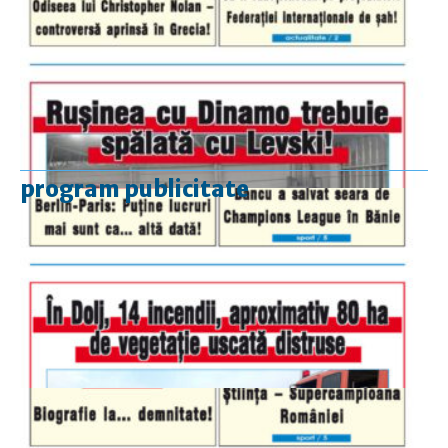
program publicitate
luni-vineri
9.00 - 17.00
sâmbătă
închis
duminică
9.00 - 12.00