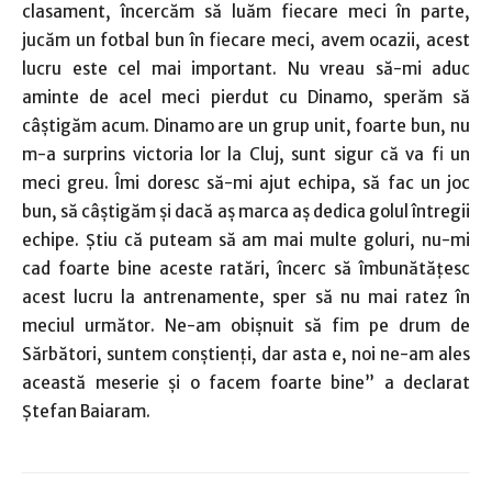
clasament, încercăm să luăm fiecare meci în parte,
jucăm un fotbal bun în fiecare meci, avem ocazii, acest
lucru este cel mai important. Nu vreau să-mi aduc
aminte de acel meci pierdut cu Dinamo, sperăm să
câştigăm acum. Dinamo are un grup unit, foarte bun, nu
m-a surprins victoria lor la Cluj, sunt sigur că va fi un
meci greu. Îmi doresc să-mi ajut echipa, să fac un joc
bun, să câştigăm şi dacă aş marca aş dedica golul întregii
echipe. Ştiu că puteam să am mai multe goluri, nu-mi
cad foarte bine aceste ratări, încerc să îmbunătăţesc
acest lucru la antrenamente, sper să nu mai ratez în
meciul următor. Ne-am obişnuit să fim pe drum de
Sărbători, suntem conştienţi, dar asta e, noi ne-am ales
această meserie şi o facem foarte bine” a declarat
Ştefan Baiaram.