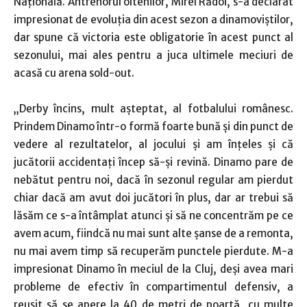
Naţională. Antrenorul oltenilor, Mirel Rădoi, s-a declarat
impresionat de evoluţia din acest sezon a dinamoviştilor,
dar spune că victoria este obligatorie în acest punct al
sezonului, mai ales pentru a juca ultimele meciuri de
acasă cu arena sold-out.
„Derby încins, mult aşteptat, al fotbalului românesc.
Prindem Dinamo într-o formă foarte bună şi din punct de
vedere al rezultatelor, al jocului şi am înţeles şi că
jucătorii accidentaţi încep să-şi revină. Dinamo pare de
nebătut pentru noi, dacă în sezonul regular am pierdut
chiar dacă am avut doi jucători în plus, dar ar trebui să
lăsăm ce s-a întâmplat atunci şi să ne concentrăm pe ce
avem acum, fiindcă nu mai sunt alte şanse de a remonta,
nu mai avem timp să recuperăm punctele pierdute. M-a
impresionat Dinamo în meciul de la Cluj, deşi avea mari
probleme de efectiv în compartimentul defensiv, a
reuşit să se apere la 40 de metri de poartă, cu multe