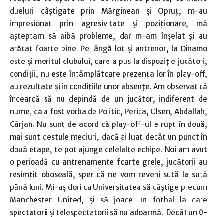
dueluri câştigate prin Mărginean şi Opruţ, m-au
impresionat prin agresivitate şi poziţionare, mă
aşteptam să aibă probleme, dar m-am înşelat şi au
arătat foarte bine. Pe lângă lot şi antrenor, la Dinamo
este şi meritul clubului, care a pus la dispoziţie jucători,
condiţii, nu este întâmplătoare prezenţa lor în play-off,
au rezultate şi în condiţiile unor absenţe. Am observat că
încearcă să nu depindă de un jucător, indiferent de
nume, că a fost vorba de Politic, Perica, Olsen, Abdallah,
Cârjan. Nu sunt de acord că play-off-ul e rupt în două,
mai sunt destule meciuri, dacă ai luat decât un punct în
două etape, te pot ajunge celelalte echipe.
Noi am avut
o perioadă cu antrenamente foarte grele, jucătorii au
resimţit oboseală, sper că ne vom reveni sută la sută
până luni. Mi-aş dori ca Universitatea să câştige precum
Manchester United, şi să joace un fotbal la care
spectatorii şi telespectatorii să nu adoarmă. Decât un 0-