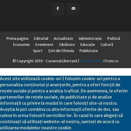
Prima pagina
Editorial
Actualitate
Administraţie
Politică
Economie
Eveniment
Sănătate
Educaţie
Cultură
Sport
Știri din Oltenia
Publicitate
© Copyright 2019 - Cuvantul Libertatii |
Gazduire Web
ITrom.ro
Acest site utilizează cookie-uri | Folosim cookie-uri pentru a
personaliza conținutul și anunțurile, pentru a oferi funcții de
rețele sociale și pentru a analiza traficul. De asemenea, le oferim
partenerilor de rețele sociale, de publicitate și de analize
informații cu privire la modul în care folosiți site-ul nostru.
Aceștia le pot combina cu alte informații oferite de dvs. sau
culese în urma folosirii serviciilor lor. În cazul în care alegeți să
continuați să utilizați website-ul nostru, sunteți de acord cu
utilizarea modulelor noastre cookie.
Sunt de acord