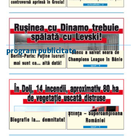
program publicitate
luni-vineri
9.00 - 17.00
sâmbătă
închis
duminică
9.00 - 12.00