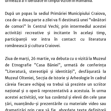
urmează a fi derulate în timpul vizitei în România.
După un popas la sediul Primăriei Municipiului Craiova,
cea de-a doua parte a zilei va fi destinată unei ”vânători
de comori” în Centrul Vechi; prin intermediul acestei
activități recreative și incitante în același timp,
participanții vor intra în contact cu literatura
românească și cultura Craiovei.
Ziua de marți, 26 martie, va debuta cu o vizită la Muzeul
de Etnografie ”Casa Băniei”, urmată de conferința
”Literatură, stereotipii și identități”, desfășurată la
Muzeul Olteniei, Secția de Istorie și Arheologie în cadrul
căreia fiecare echipaj va trebui să prezinte un scriitor
național și o operă reprezentativă a acestuia. În urma
acestei activități, vor lua cuvântul și elevii din cele șase
țări, nuanțându-și prezentările cu materiale video sau
dramatizări prin care să fie abordate texte definitorii