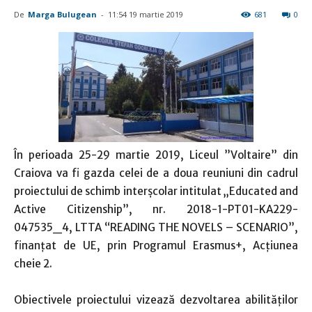
De
Marga Bulugean
-
11:54 19 martie 2019
681
0
În perioada 25-29 martie 2019, Liceul ”Voltaire” din
Craiova va fi gazda celei de a doua reuniuni din cadrul
proiectului de schimb interșcolar intitulat „Educated and
Active Citizenship”, nr. 2018-1-PT01-KA229-
047535_4, LTTA “READING THE NOVELS – SCENARIO”,
finanțat de UE, prin Programul Erasmus+, Acțiunea
cheie 2.
Obiectivele proiectului vizează dezvoltarea abilităților