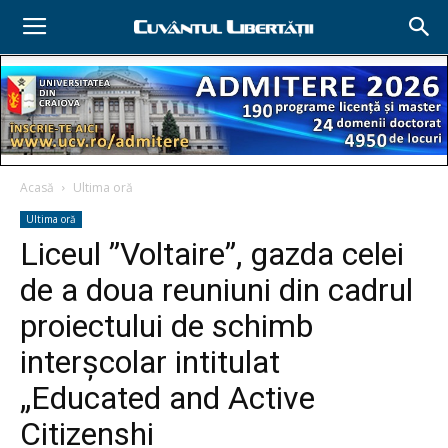
Acasă
Ultima oră
Ultima oră
Liceul ”Voltaire”, gazda celei
de a doua reuniuni din cadrul
proiectului de schimb
interșcolar intitulat
„Educated and Active
Citizenshi