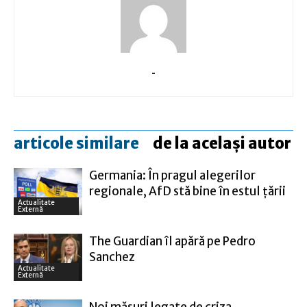
-
articole similare
de la același autor
Germania: În pragul alegerilor
regionale, AfD stă bine în estul ţării
Actualitate
Externă
The Guardian îl apără pe Pedro
Sanchez
Actualitate
Externă