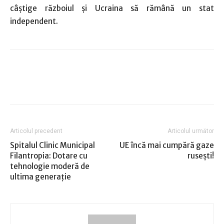
câştige războiul şi Ucraina să rămână un stat
independent.
Articolul precedent
Articolul următor
Spitalul Clinic Municipal
UE încă mai cumpără gaze
Filantropia: Dotare cu
ruseşti!
tehnologie moderă de
ultima generaţie