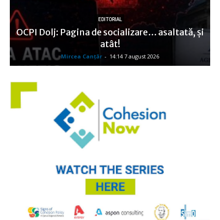
EDITORIAL
OCPI Dolj: Pagina de socializare… asaltată, şi
atât!
Mircea Canţăr
-
14:14 7 august 2026