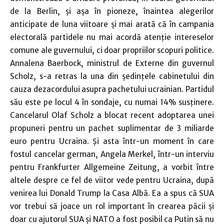
de la Berlin, şi aşa în pioneze, înaintea alegerilor
anticipate de luna viitoare şi mai arată că în campania
electorală partidele nu mai acordă atenţie intereselor
comune ale guvernului, ci doar propriilor scopuri politice.
Annalena Baerbock, ministrul de Externe din guvernul
Scholz, s-a retras la una din şedinţele cabinetului din
cauza dezacordului asupra pachetului ucrainian. Partidul
său este pe locul 4 în sondaje, cu numai 14% susţinere.
Cancelarul Olaf Scholz a blocat recent adoptarea unei
propuneri pentru un pachet suplimentar de 3 miliarde
euro pentru Ucraina. Şi asta într-un moment în care
fostul cancelar german, Angela Merkel, într-un interviu
pentru Frankfurter Allgemeine Zeitung, a vorbit între
altele despre ce fel de viitor vede pentru Ucraina, după
venirea lui Donald Trump la Casa Albă. Ea a spus că SUA
vor trebui să joace un rol important în crearea păcii şi
doar cu ajutorul SUA şi NATO a fost posibil ca Putin să nu