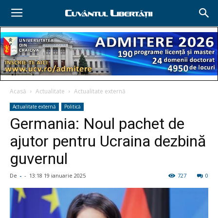
Acasă
Actualitate
Actualitate externă
Actualitate externă
Politică
Germania: Noul pachet de
ajutor pentru Ucraina dezbină
guvernul
De
-
-
13:18 19 ianuarie 2025
727
0