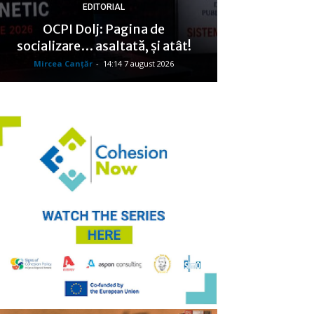
EDITORIAL
OCPI Dolj: Pagina de
socializare… asaltată, şi atât!
Mircea Canţăr
-
14:14 7 august 2026