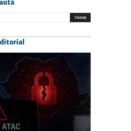
aută
ditorial