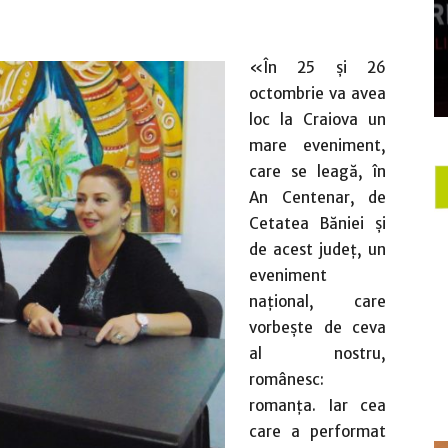
«În 25 şi 26
octombrie va avea
loc la Craiova un
mare eveniment,
care se leagă, în
An Centenar, de
Cetatea Băniei şi
de acest judeţ, un
eveniment
naţional, care
vorbeşte de ceva
al nostru,
românesc:
romanţa. Iar cea
care a performat