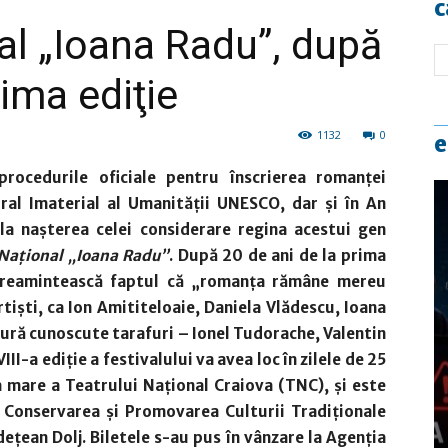
c
al „Ioana Radu”, după
rima ediţie
1132
0
e
procedurile oficiale pentru înscrierea romanţei
ral Imaterial al Umanităţii UNESCO, dar şi în An
la naşterea celei considerare regina acestui gen
 Naţional „Ioana Radu”
. După 20 de ani de la prima
e reamintească faptul că „romanţa rămâne mereu
işti, ca Ion Amititeloaie, Daniela Vlădescu, Ioana
lătură cunoscute tarafuri – Ionel Tudorache, Valentin
III-a ediţie a festivalului va avea loc în zilele de 25
a mare a Teatrului Naţional Craiova (TNC), şi este
 Conservarea şi Promovarea Culturii Tradiţionale
udeţean Dolj. Biletele s-au pus în vânzare la Agenţia