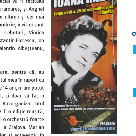
ial va fi recitalul
aramureş, şi Anghel
e ultimii şi cei mai
tombrie
, invitaţi sunt
c
 Cebotari, Viorica
tantin Florescu, Ion
alentin Albeşteanu,
are, pentru că, eu
utul meu în raport cu
e 14 ani, n-am putut
l, ci doar să fac o
e. Am organizat totul
fi o ediţie reuşită,
i o orchestră foarte
 la Craiova. Marian
jor şi activează, în