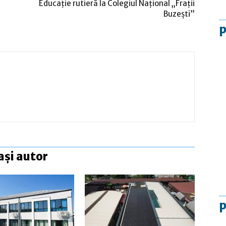
Educaţie rutieră la Colegiul Naţional „Fraţii
Buzeşti”
p
ași autor
p