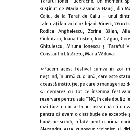
Taraful Ionel Tudorache. Un moment spec
susţinut de Maria Casandra Hauşi, din M
Caliu, de la Taraf de Caliu – unul dintr
talentaţi lăutari din Clejani.
Vineri, 26 oc
Rodica Anghelescu, Zorina Bălan, Alla
Ciubotaru, Ioana Cristea, Ion Drăgan, Cons
Ghiţulescu, Miruna Ionescu şi Taraful V
Constantin Lătăreţu, Maria Văduva.
«Facem acest festival cumva în zor m
neştiind, în urmă cu o lună, care este stat
această instituţie, pe care o manageriez d
să demarez cu tot ce însemna festivalu
rezervare pentru sala TNC, în cele două zil
mai târziu, dar asta nu înseamnă că nu va 
pentru că avem o distribuţie de excepţie ş
bună pe scenă, aflată pentru prima oară
Alexandru este cunoscut violonist şi diri