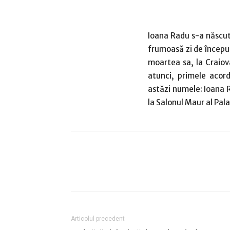
Ioana Radu s-a născut 
frumoasă zi de începu
moartea sa, la Craiov
atunci, primele acord
astăzi numele: Ioana R
la Salonul Maur al Pal
Articolul precedent