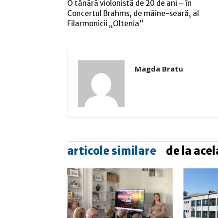
O tânără violonistă de 20 de ani – în
Concertul Brahms, de mâine-seară, al
Filarmonicii „Oltenia”
Magda Bratu
articole similare
de la acel