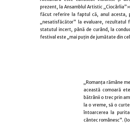
prezent, la Ansamblul Artistic „Ciocârlia
făcut referire la faptul că, anul acesta, 
„nesatisfăcător” la evaluare, rezultatul 
statutul incert, până de curând, la conduc
festival este „mai puţin de jumătate din ce
„Romanţa rămâne mere
această comoară eter
bătrânii o trec prin am
la o vreme, să o curte
întoarcerea la purit
cântec românesc”. (I