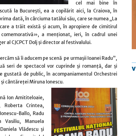
cel mai bine în
ută la Bucureşti, ea a copilărit aici, la Craiova, în
prima dată, în cârciuma tatălui său, care se numea „La
care a trăit există şi acum, în apropiere de cimitirul
ă comemorativă», a menţionat, ieri, în cadrul unei
al CJCPCT Dolj şi director al festivalului.
cercăm să îi aducem pe scenă pe urmaşii Ioanei Radu”,
 seri de spectacol vor cuprinde şi romanţă, dar şi
te gustată de public, în acompaniamentul Orchestrei
 şi cântăreţei Miruna Ionescu.
enă Ion Amititeloaie,
, Roberta Crintea,
 Ionescu-Ballo, Radu
n Vasiliu, Manuela
Daniela Vlădescu şi