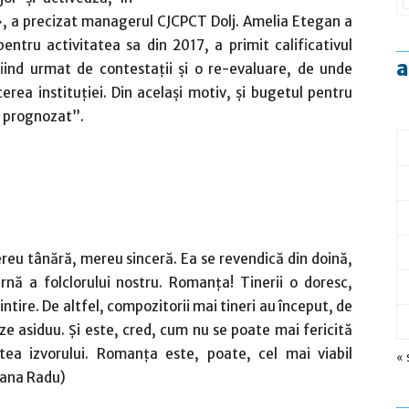
”», a precizat managerul CJCPCT Dolj. Amelia Etegan a
pentru activitatea sa din 2017, a primit calificativul
a
fiind urmat de contestaţii şi o re-evaluare, de unde
erea instituţiei. Din acelaşi motiv, şi bugetul pentru
l prognozat”.
u tânără, mereu sinceră. Ea se revendică din doină,
nă a folclorului nostru. Romanţa! Tinerii o doresc,
intire. De altfel, compozitorii mai tineri au început, de
ze asiduu. Şi este, cred, cum nu se poate mai fericită
atea izvorului. Romanţa este, poate, cel mai viabil
« 
oana Radu)