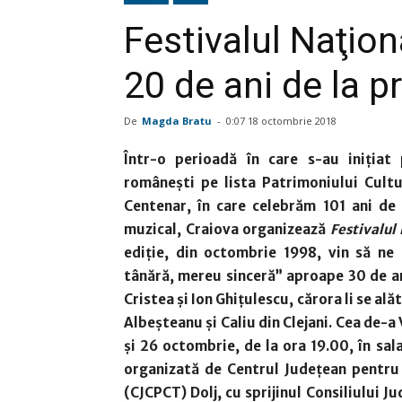
Festivalul Naţion
20 de ani de la p
De
Magda Bratu
-
0:07 18 octombrie 2018
Într-o perioadă în care s-au iniţiat 
româneşti pe lista Patrimoniului Cultu
Centenar, în care celebrăm 101 ani de 
muzical, Craiova organizează
Festivalul
ediţie, din octombrie 1998, vin să n
tânără, mereu sinceră” aproape 30 de art
Cristea şi Ion Ghiţulescu, cărora li se a
Albeşteanu şi Caliu din Clejani. Cea de-a V
şi 26 octombrie, de la ora 19.00, în sal
organizată de Centrul Judeţean pentru
(CJCPCT) Dolj, cu sprijinul Consiliului J