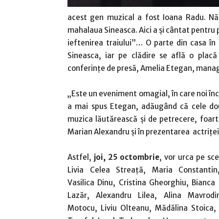
acest gen muzical a fost Ioana Radu. Născ
mahalaua Sineasca. Aici a şi cântat pentru 
ieftenirea traiului”… O parte din casa în 
Sineasca, iar pe clădire se află o plac
conferinţe de presă, Amelia Etegan, manager 
„Este un eveniment omagial, în care noi în
a mai spus Etegan, adăugând că cele două
muzica lăutărească şi de petrecere, foar
Marian Alexandru şi în prezentarea actriţei
Astfel,
joi, 25 octombrie
, vor urca pe sc
Livia Celea Streaţă, Maria Constantin
Vasilica Dinu, Cristina Gheorghiu, Bianca
Lazăr, Alexandru Lilea, Alina Mavrodi
Motocu, Liviu Olteanu, Mădălina Stoica, 