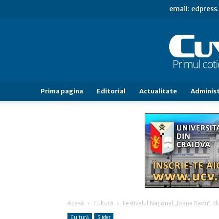
email: edpres
Prima pagina
Editorial
Actualitate
Administ
Acasă
Cultură
Festivalul Naţional „Ioana Radu”, d
Cultură
Slider