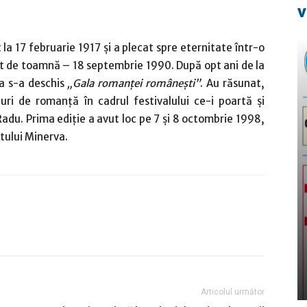
v
la 17 februarie 1917 şi a plecat spre eternitate într-o
t de toamnă – 18 septembrie 1990. După opt ani de la
a s-a deschis
„Gala romanţei româneşti”
. Au răsunat,
uri de romanţă în cadrul festivalului ce-i poartă şi
adu. Prima ediţie a avut loc pe 7 şi 8 octombrie 1998,
atului Minerva.
Articolul următor