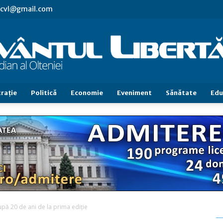
s.cvl@gmail.com
raţie
Politică
Economie
Eveniment
Sănătate
Edu
Cuvântul
Libertăţii
upă 20 de ani de la prima ediţie