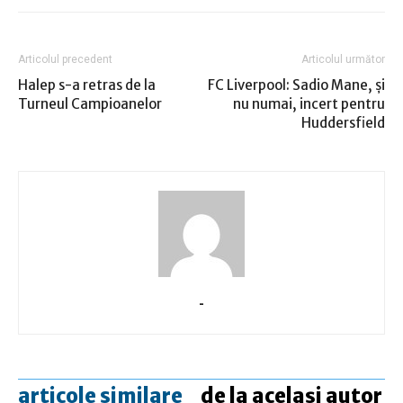
Articolul precedent
Articolul următor
Halep s-a retras de la
FC Liverpool: Sadio Mane, şi
Turneul Campioanelor
nu numai, incert pentru
Huddersfield
-
articole similare
de la același autor