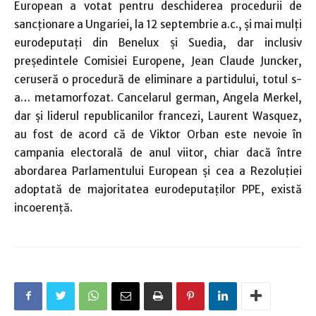
European a votat pentru deschiderea procedurii de
sancţionare a Ungariei, la 12 septembrie a.c., şi mai mulţi
eurodeputaţi din Benelux şi Suedia, dar inclusiv
preşedintele Comisiei Europene, Jean Claude Juncker,
ceruseră o procedură de eliminare a partidului, totul s-
a… metamorfozat. Cancelarul german, Angela Merkel,
dar şi liderul republicanilor francezi, Laurent Wasquez,
au fost de acord că de Viktor Orban este nevoie în
campania electorală de anul viitor, chiar dacă între
abordarea Parlamentului European şi cea a Rezoluţiei
adoptată de majoritatea eurodeputaţilor PPE, există
incoerenţă.