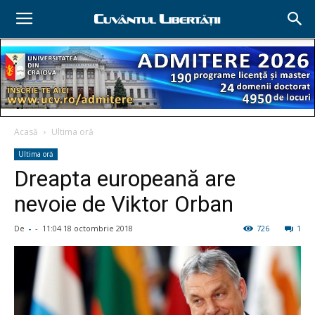
Acasă
Ultima oră
Ultima oră
Dreapta europeană are
nevoie de Viktor Orban
De
-
-
11:04 18 octombrie 2018
726
1