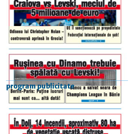
program publicitate
luni-vineri
9.00 - 17.00
sâmbătă
închis
duminică
9.00 - 12.00