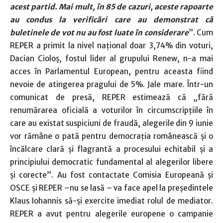
acest partid. Mai mult, în 85 de cazuri, aceste rapoarte
au condus la verificări care au demonstrat că
buletinele de vot nu au fost luate în considerare
”. Cum
REPER a primit la nivel naţional doar 3,74% din voturi,
Dacian Cioloş, fostul lider al grupului Renew, n-a mai
acces în Parlamentul European, pentru aceasta fiind
nevoie de atingerea pragului de 5%. Jale mare. Într-un
comunicat de presă, REPER estimează că „fără
renumărarea oficială a voturilor în circumscripţiile în
care au existat suspiciuni de fraudă, alegerile din 9 iunie
vor rămâne o pată pentru democraţia românească şi o
încălcare clară şi flagrantă a procesului echitabil şi a
principiului democratic fundamental al alegerilor libere
şi corecte”. Au fost contactate Comisia Europeană şi
OSCE şi REPER –nu se lasă – va face apel la preşedintele
Klaus Iohannis să-şi exercite imediat rolul de mediator.
REPER a avut pentru alegerile europene o campanie