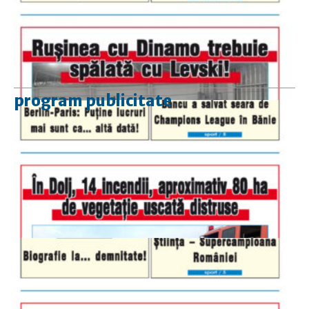
program publicitate
luni-vineri
9.00 - 17.00
sâmbătă
închis
duminică
9.00 - 12.00