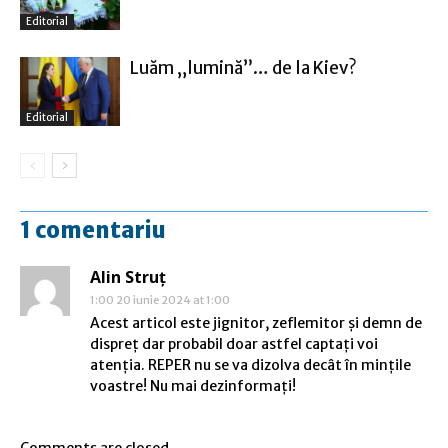
Editorial
Luăm „lumină”… de la Kiev?
Editorial
1 comentariu
Alin Struț
1:00 20 iunie 2024 at 1:00
Acest articol este jignitor, zeflemitor și demn de
dispreț dar probabil doar astfel captați voi
atenția. REPER nu se va dizolva decât în mințile
voastre! Nu mai dezinformați!