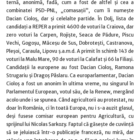
ternă, anonimă, fadă, cum a fost de altfel şi cea a
combinatei PSD-PNL, „comasaţii”, cum îi numeşte
Dacian Cioloş, dar şi celelalte partide. În Dolj, lista de
candidaţi a REPER a primit 4600 de voturi la Craiova, dar
zero voturi la Carpen, Rojişte, Seaca de Pădure, Piscu
Vechi, Gogoşu, Măceşu de Sus, Dobroteşti, Castranova,
Pleşoi, Caraula, Lipovu ş.a.m.d. A primit în schimb 143 de
voturi la Malu Mare, 90 de voturi la Calafat şi 66 la Filiaşi.
Candidaţii la europene au fost Dacian Cioloş, Ramona
Strugariu şi Dragoş Pâslaru. Ca europarlamentar, Dacian
Cioloş a fost un anonim în ultima vreme, nu singurul în
Parlamentul European, votul său, de la Renew, mergând
acolo unde i se spunea. Când agricultorii au protestat, nu
doar în România, ci în toată Europa, nu i s-a auzit glasul,
deşi fusese comisar european pentru Agricultură, cu
sprijinul lui Nicolas Sarkozy. Faptul că găseşte de cuviinţă
să se jeluiască într-o publicaţie franceză, nu miră, dar