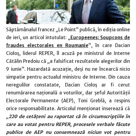
Săptămânalul francez „Le Point” publică, în ediţia online
de ieri, un articol intutulat: „
Europeenes: Soupcons de
fraudes electorales en Roumanie
”, în care Dacian
Cioloş, liderul REPER, îl acuză pe ministrul de Interne
Cătălin Predoiu că „a falsificat rezultatele alegerilor din
9 iunie”. Hazardată acuzaţie, deşi nu ne încearcă nicio
simpatie pentru actualul ministru de Interne. Din cauza
neregulilor constatate, Dacian Cioloş ar fi cerut
renumărarea naţională a voturilor, dar şeful Autorităţii
Electorale Permanente (AEP), Toni Greblă, a respins
orice responsabilitate. Articolul menţionat inserează că
„
220 de cetăţeni au raportat că în circumscripţiile în
care au votat pentru REPER, procesele verbale făcute
publice de AEP nu consemnează niciun vot pentru