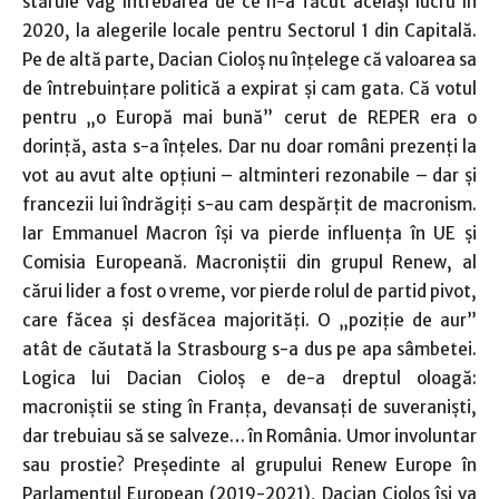
stăruie vag întrebarea de ce n-a făcut acelaşi lucru în
2020, la alegerile locale pentru Sectorul 1 din Capitală.
Pe de altă parte, Dacian Cioloş nu înţelege că valoarea sa
de întrebuinţare politică a expirat şi cam gata. Că votul
pentru „o Europă mai bună” cerut de REPER era o
dorinţă, asta s-a înţeles. Dar nu doar români prezenţi la
vot au avut alte opţiuni – altminteri rezonabile – dar şi
francezii lui îndrăgiţi s-au cam despărţit de macronism.
Iar Emmanuel Macron îşi va pierde influenţa în UE şi
Comisia Europeană. Macroniştii din grupul Renew, al
cărui lider a fost o vreme, vor pierde rolul de partid pivot,
care făcea şi desfăcea majorităţi. O „poziţie de aur”
atât de căutată la Strasbourg s-a dus pe apa sâmbetei.
Logica lui Dacian Cioloş e de-a dreptul oloagă:
macroniştii se sting în Franţa, devansaţi de suveranişti,
dar trebuiau să se salveze… în România. Umor involuntar
sau prostie? Preşedinte al grupului Renew Europe în
Parlamentul European (2019-2021), Dacian Cioloş îşi va