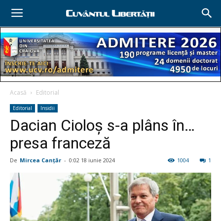
Acasă
Editorial
Editorial
Insidii
Dacian Cioloş s-a plâns în…
presa franceză
De
Mircea Canţăr
-
0:02 18 iunie 2024
1004
1