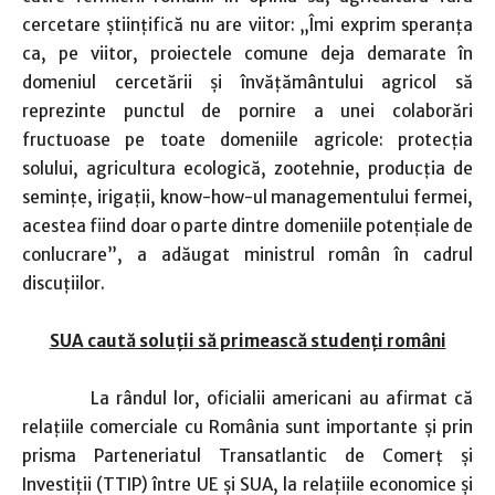
cercetare ştiinţifică nu are viitor: „Îmi exprim speranţa
ca, pe viitor, proiectele comune deja demarate în
domeniul cercetării şi învăţământului agricol să
reprezinte punctul de pornire a unei colaborări
fructuoase pe toate domeniile agricole: protecţia
solului, agricultura ecologică, zootehnie, producţia de
seminţe, irigaţii, know-how-ul managementului fermei,
acestea fiind doar o parte dintre domeniile potenţiale de
conlucrare”, a adăugat ministrul român în cadrul
discuţiilor.
SUA caută soluţii să primească studenţi români
La rândul lor, oficialii americani au afirmat că
relaţiile comerciale cu România sunt importante şi prin
prisma Parteneriatul Transatlantic de Comerţ şi
Investiţii (TTIP) între UE şi SUA, la relaţiile economice şi