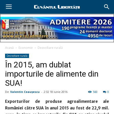
Acasă
Economie
Dezvoltare rurală
Dezvoltare rurală
În 2015, am dublat
importurile de alimente din
SUA!
De
Valentin Ceauşescu
-
2:32 18 iunie 2016
560
0
Exporturilor de produse agroalimentare ale
României către SUA în anul 2015 au fost de 22,9 mil.