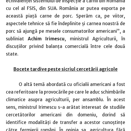
echivalenţei sistemului de inspecţie a cărnii din România
cu cel al FSIS, din SUA. România ar putea exporta pe
această piaţă carne de porc. Sperăm ca, pe viitor,
aspectele tehnice să fie îndeplinite şi carnea noastră de
porc să ajungă pe mesele consumatorilor americani”, a
subliniat
Achim Irimescu
, ministrul Agriculturii, în
discuţiilor privind balanţa comercială între cele două
state.
Bocete tardive peste sicriul cercetării agricole
O altă temă abordată cu oficialii americani a fost
cea referitoare la provocările pe care le aduc schimbările
climatice asupra agriculturii, per ansamblu. În acest
sens, ministrul Irimescu s-a arătat interesat de studiile
cercetătorilor americani din domeniu, dorind să
identifice modalităţi de transfer a acestor cunoştinţe
către fermierii români. În opinia sa, agricultura fără