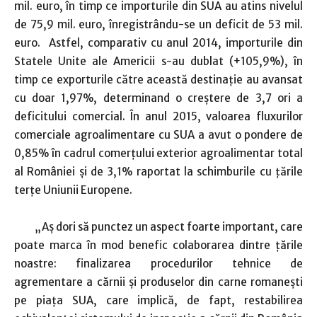
mil. euro, în timp ce importurile din SUA au atins nivelul
de 75,9 mil. euro, înregistrându-se un deficit de 53 mil.
euro. Astfel, comparativ cu anul 2014, importurile din
Statele Unite ale Americii s-au dublat (+105,9%), în
timp ce exporturile către această destinaţie au avansat
cu doar 1,97%, determinand o creştere de 3,7 ori a
deficitului comercial. În anul 2015, valoarea fluxurilor
comerciale agroalimentare cu SUA a avut o pondere de
0,85% în cadrul comerţului exterior agroalimentar total
al României şi de 3,1% raportat la schimburile cu ţările
terţe Uniunii Europene.
„Aş dori să punctez un aspect foarte important, care
poate marca în mod benefic colaborarea dintre ţările
noastre: finalizarea procedurilor tehnice de
agrementare a cărnii şi produselor din carne romaneşti
pe piaţa SUA, care implică, de fapt, restabilirea