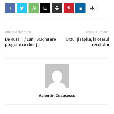
Articolul precedent
Articolul următor
De Rusalii / Luni, BCR nu are
Orzul şi rapiţa, la ceasul
program cu clienţii
recoltării
Valentin Ceauşescu