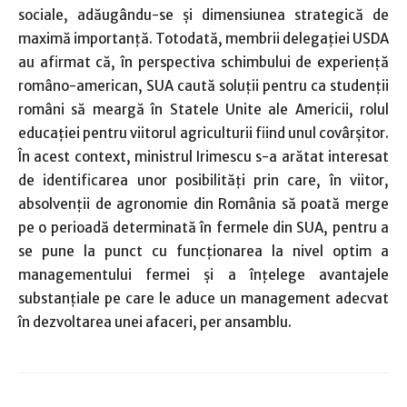
sociale, adăugându-se şi dimensiunea strategică de
maximă importanţă. Totodată, membrii delegaţiei USDA
au afirmat că, în perspectiva schimbului de experienţă
româno-american, SUA caută soluţii pentru ca studenţii
români să meargă în Statele Unite ale Americii, rolul
educaţiei pentru viitorul agriculturii fiind unul covârşitor.
În acest context, ministrul Irimescu s-a arătat interesat
de identificarea unor posibilităţi prin care, în viitor,
absolvenţii de agronomie din România să poată merge
pe o perioadă determinată în fermele din SUA, pentru a
se pune la punct cu funcţionarea la nivel optim a
managementului fermei şi a înţelege avantajele
substanţiale pe care le aduce un management adecvat
în dezvoltarea unei afaceri, per ansamblu.