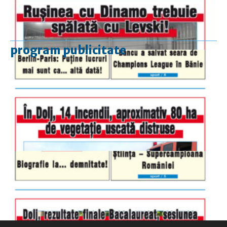
program publicitate
luni-vineri
9.00 - 17.00
sâmbătă
închis
duminică
9.00 - 12.00