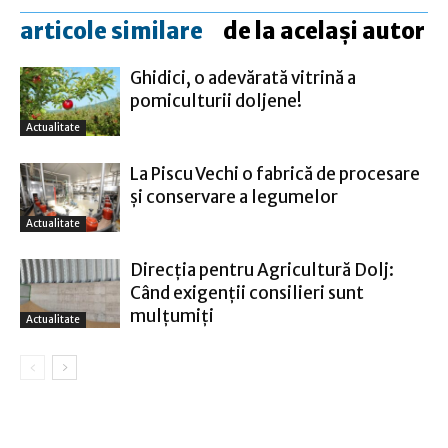
articole similare
de la același autor
Ghidici, o adevărată vitrină a
pomiculturii doljene!
Actualitate
La Piscu Vechi o fabrică de procesare
şi conservare a legumelor
Actualitate
Direcţia pentru Agricultură Dolj:
Când exigenţii consilieri sunt
mulţumiţi
Actualitate