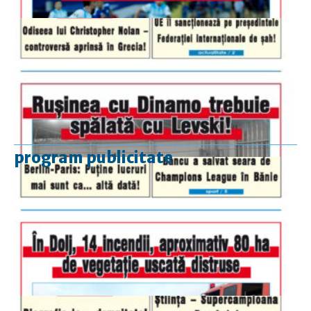
program publicitate
luni-vineri
9.00 - 17.00
sâmbătă
închis
duminică
9.00 - 12.00