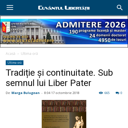
Acasă
Ultima oră
Ultima oră
Tradiție și continuitate. Sub
semnul lui Liber Pater
De
Marga Bulugean
-
8:04 17 octombrie 2018
665
0