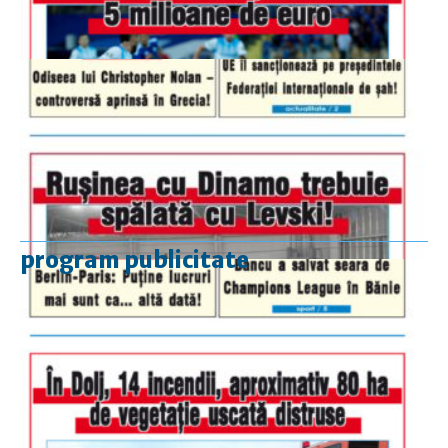
program publicitate
luni-vineri
9.00 - 17.00
sâmbătă
închis
duminică
9.00 - 12.00