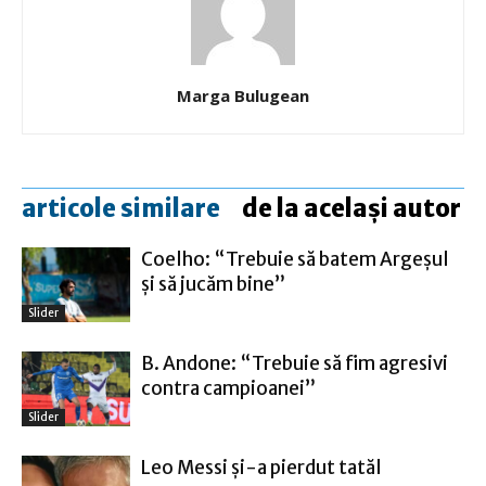
Marga Bulugean
articole similare
de la același autor
Coelho: “Trebuie să batem Argeşul
şi să jucăm bine”
Slider
B. Andone: “Trebuie să fim agresivi
contra campioanei”
Slider
Leo Messi şi-a pierdut tatăl