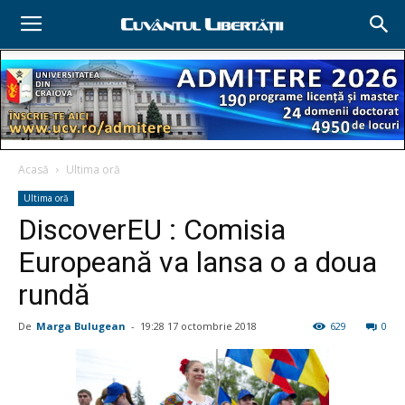
Acasă
Ultima oră
Ultima oră
DiscoverEU : Comisia
Europeană va lansa o a doua
rundă
De
Marga Bulugean
-
19:28 17 octombrie 2018
629
0