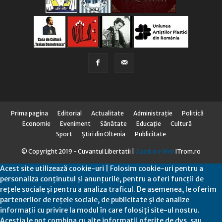
Prima pagina
Editorial
Actualitate
Administraţie
Politică
Economie
Eveniment
Sănătate
Educaţie
Cultură
Sport
Știri din Oltenia
Publicitate
© Copyright 2019 - Cuvantul Libertatii |
Gazduire Web
ITrom.ro
Acest site utilizează cookie-uri | Folosim cookie-uri pentru a
personaliza conținutul și anunțurile, pentru a oferi funcții de
rețele sociale și pentru a analiza traficul. De asemenea, le oferim
partenerilor de rețele sociale, de publicitate și de analize
informații cu privire la modul în care folosiți site-ul nostru.
Aceștia le pot combina cu alte informații oferite de dvs. sau