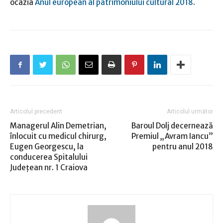
ocazia
Anul european al patrimoniului cultural 2018
.
Articolul precedent
Articolul următor
Managerul Alin Demetrian,
Baroul Dolj decernează
înlocuit cu medicul chirurg,
Premiul „Avram Iancu”
Eugen Georgescu, la
pentru anul 2018
conducerea Spitalului
Județean nr. 1 Craiova