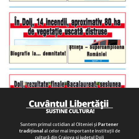
luni-vineri
9.00 - 17.00
sâmbătă
închis
duminică
9.00 - 12.00
Suntem primul cotidian al Olteniei și
Partener
tradițional
al celor mai importante instituții de
cultură din Craiova și județul Dolj