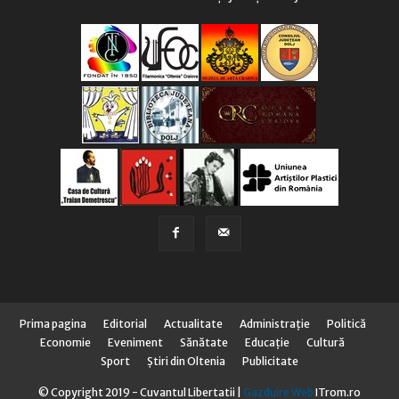
Prima pagina
Editorial
Actualitate
Administraţie
Politică
Economie
Eveniment
Sănătate
Educaţie
Cultură
Sport
Știri din Oltenia
Publicitate
© Copyright 2019 - Cuvantul Libertatii |
Gazduire Web
ITrom.ro