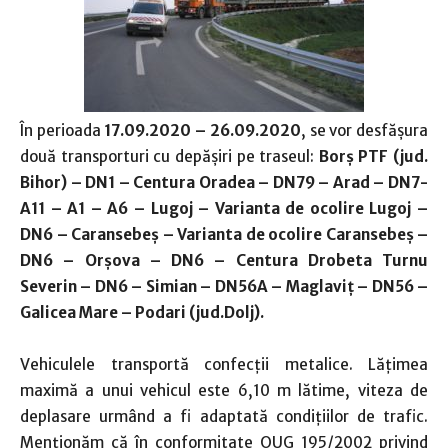
În perioada
17.09.2020 – 26.09.2020
, se vor desfășura
două transporturi cu depășiri pe traseul:
Borș PTF (jud.
Bihor) – DN1 – Centura Oradea – DN79 – Arad – DN7-
A11 – A1 – A6 – Lugoj – Varianta de ocolire Lugoj –
DN6 – Caransebeș – Varianta de ocolire Caransebeș –
DN6 – Orșova – DN6 – Centura Drobeta Turnu
Severin – DN6 – Simian – DN56A – Maglaviț – DN56 –
Galicea Mare – Podari (jud.Dolj).
Vehiculele transportă confecții metalice. Lățimea
maximă a unui vehicul este 6,10 m lătime, viteza de
deplasare urmând a fi adaptată condițiilor de trafic.
Menționăm că în conformitate OUG 195/2002 privind