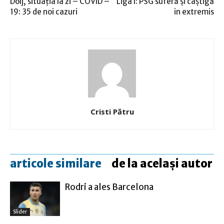
Dolj, situaţia la zi – COVID –
Liga I: PSG suferă şi câştigă
19: 35 de noi cazuri
in extremis
Cristi Pătru
articole similare
de la același autor
Rodri a ales Barcelona
Slider