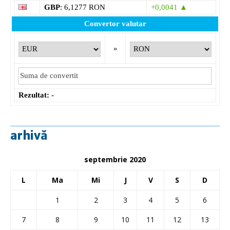
GBP
: 6,1277 RON
+0,0041 ▲
Convertor valutar
»
Rezultat:
-
arhivă
septembrie 2020
L
Ma
Mi
J
V
S
D
1
2
3
4
5
6
7
8
9
10
11
12
13