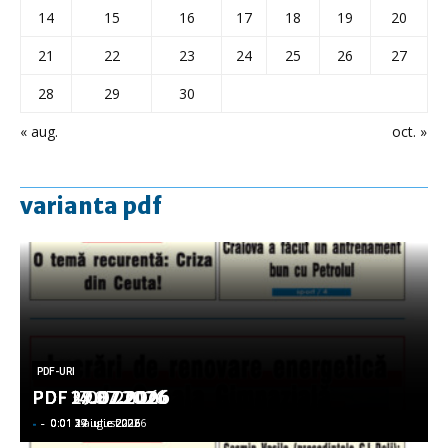
14
15
16
17
18
19
20
21
22
23
24
25
26
27
28
29
30
« aug.
oct. »
varianta pdf
PDF-URI
PDF-URI
PDF-URI
PDF-URI
PDF-URI
PDF 3.08.2026
PDF 29.07.2026
PDF 27.07.2026
PDF 17.07.2026
PDF 14.07.2026
-
-
-
-
-
-
-
-
-
-
0:01 3 august 2026
0:01 29 iulie 2026
0:01 27 iulie 2026
0:01 17 iulie 2026
0:01 14 iulie 2026