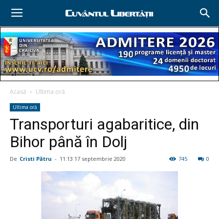
Acasă
Ultima oră
Ultima oră
Transporturi agabaritice, din
Bihor până în Dolj
De
Cristi Pătru
-
11:13 17 septembrie 2020
745
0