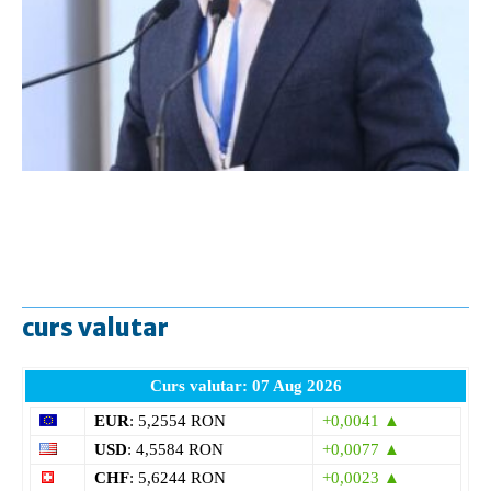
curs valutar
Curs valutar: 07 Aug 2026
EUR
: 5,2554 RON
+0,0041 ▲
USD
: 4,5584 RON
+0,0077 ▲
CHF
: 5,6244 RON
+0,0023 ▲