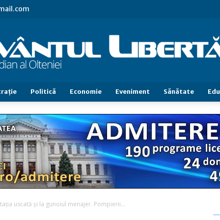
gmail.com
raţie
Politică
Economie
Eveniment
Sănătate
Edu
Cuvântul
Libertăţii
taţia uscată şi la gunoiul menajer. Pompierii...