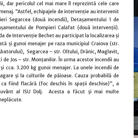
ii, dar pericolul cel mai mare îl reprezintă cele care
menaj. “Astfel, echipajele de intervenție au intervenit
ieri Segarcea (două incendii), Detașamentului 1 de
așamentului de Pompieri Calafat (două intervenții).
 de Intervenție Bechet au participat la localizarea și
ată și gunoi menajer pe raza municipiul Craiova (str.
 Abatorului), Segarcea – str. Oltului, Drănic, Maglavit,
 de Jos – str. Monțanilor. În urma acestor incendii au
și cca. 3.200 kg gunoi menajer. La unele incendii de
agare și la culturile de păioase. Cauza probabilă de
ca fiind flacără (foc deschis în spații deschise)”, a
cuvânt al ISU Dolj. Acesta a făcut şi mai multe
 neplăcute.