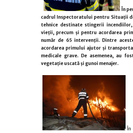
În pe
cadrul Inspectoratului pentru Situații d
tehnice destinate stingerii incendiilor,
vieții, precum și pentru acordarea prim
număr de 65 intervenții. Dintre aces
acordarea primului ajutor și transporta
medicale grave. De asemenea, au fost 
vegetaţie uscată şi gunoi menajer.
În