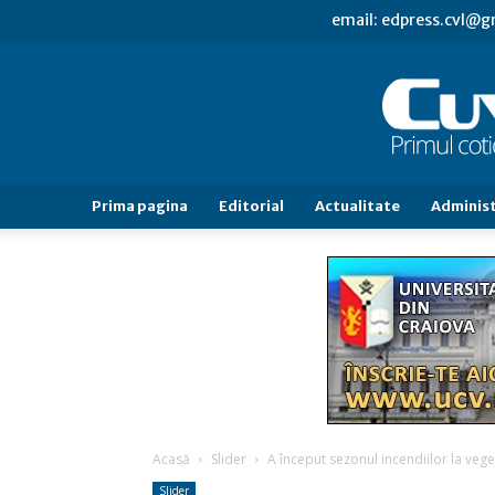
email: edpress.cvl@
Prima pagina
Editorial
Actualitate
Administ
Acasă
Slider
A început sezonul incendiilor la vege
Slider