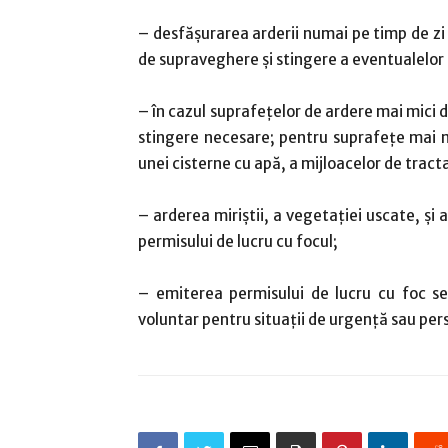
– desfăşurarea arderii numai pe timp de zi ş
de supraveghere şi stingere a eventualelor 
– în cazul suprafeţelor de ardere mai mici d
stingere necesare; pentru suprafeţe mai m
unei cisterne cu apă, a mijloacelor de tracta
– arderea miriştii, a vegetaţiei uscate, şi
permisului de lucru cu focul;
– emiterea permisului de lucru cu foc se 
voluntar pentru situaţii de urgenţă sau pe