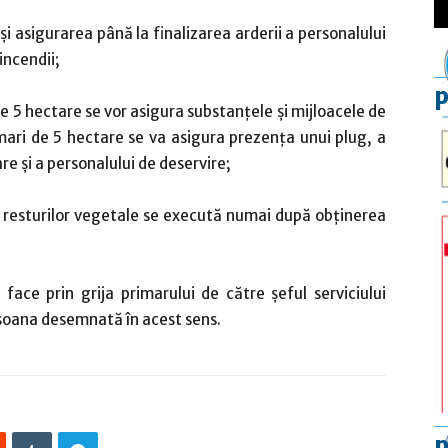
i asigurarea până la finalizarea arderii a personalului
incendii;
p
e 5 hectare se vor asigura substanţele şi mijloacele de
ari de 5 hectare se va asigura prezenţa unui plug, a
re şi a personalului de deservire;
 a resturilor vegetale se execută numai după obţinerea
face prin grija primarului de către şeful serviciului
rsoana desemnată în acest sens.
p