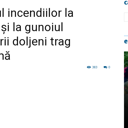
c
 incendiilor la
şi la gunoiul
i doljeni trag
e
mă
383
0