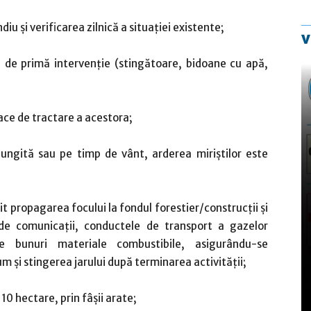
u şi verificarea zilnică a situaţiei existente;
v
e de primă intervenţie (stingătoare, bidoane cu apă,
oace de tractare a acestora;
lungită sau pe timp de vânt, arderea miriştilor este
t propagarea focului la fondul forestier/construcţii şi
 de comunicaţii, conductele de transport a gazelor
te bunuri materiale combustibile, asigurându-se
 şi stingerea jarului după terminarea activităţii;
10 hectare, prin fâşii arate;