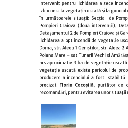
intervenit pentru lichidarea a zece incend
izbucnesc la vegetaţia uscată şi la gunoiul 
în următoarele situaţii: Secția de Pomp
Pompieri Craiova (două intervenții), Det
Detașamentul 2 de Pompieri Craiova și Garda
lichidarea a opt incendii de vegetaţie usc
Dorna, str. Aleea 1 Geniștilor, str. Aleea 2
Poiana Mare – sat Tunarii Vechi și Amărăști
ars aproximativ 3 ha de vegetație uscată 
vegetație uscată exista pericolul de prop
producere a incendiului a fost stabilită 
precizat
Florin Cocoşilă
, purtător de 
recomandări, pentru evitarea unor situaţii