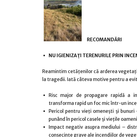
RECOMANDĂRI
NU IGIENIZAȚI TERENURILE PRIN INCE
Reamintim cetățenilor că arderea vegetație
la tragedii. Iată câteva motive pentru a evi
Risc major de propagare rapidă a inc
transforma rapid un foc mic într-un ince
Pericol pentru vieți omenești și bunuri
punând în pericol casele și viețile oameni
Impact negativ asupra mediului – distr
consecințe grave ale incendiilor de vege