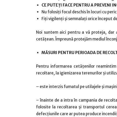
CE PUTEȚI FACE PENTRU A PREVENI IN
Nu folosiți focul deschis în locuri cu peri
Fiți vigilenți și semnalați orice început 
Noi suntem aici pentru a vă proteja, dar 
cetățean. Împreună protejăm mediul înconju
MĂSURI PENTRU PERIOADA DE RECOL
Pentru informarea cetăţenilor reamintim 
recoltare, la igienizarea terenurilor şi utili
– este interzis fumatul pe utilajele şi maşi
– înainte de a intra în campania de recolta
folosite la recoltarea şi transportul cerea
defecţiunile care ar putea produce incendii