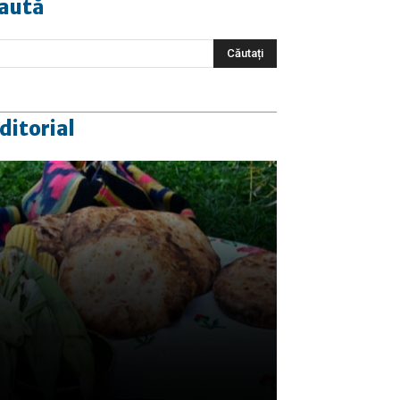
aută
ditorial