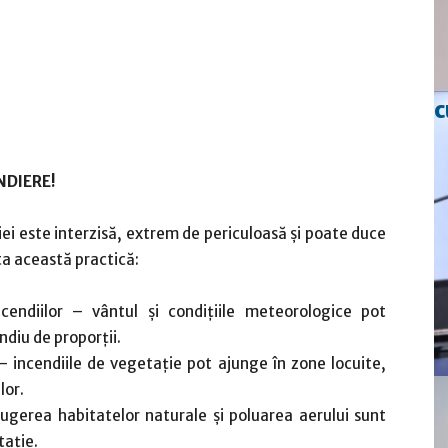
c
NDIERE!
i este interzisă, extrem de periculoasă și poate duce
ta această practică:
endiilor – vântul și condițiile meteorologice pot
ndiu de proporții.
 – incendiile de vegetație pot ajunge în zone locuite,
lor.
ugerea habitatelor naturale și poluarea aerului sunt
tație.