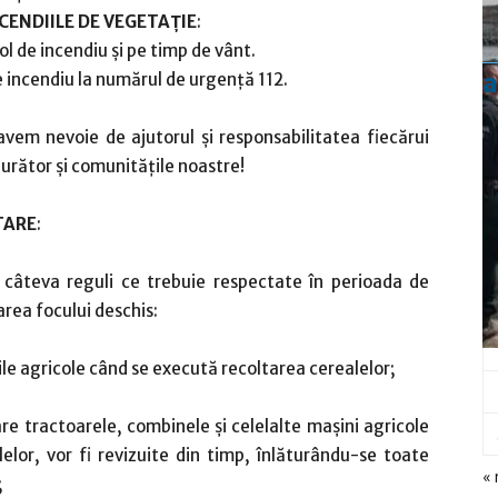
CENDIILE DE VEGETAȚIE
:
col de incendiu și pe timp de vânt.
a
de incendiu la numărul de urgență 112.
avem nevoie de ajutorul și responsabilitatea fiecărui
rător și comunitățile noastre!
TARE
:
câteva reguli ce trebuie respectate în perioada de
zarea focului deschis:
nile agricole când se execută recoltarea cerealelor;
re tractoarele, combinele şi celelalte maşini agricole
lelor, vor fi revizuite din timp, înlăturându-se toate
« 
;