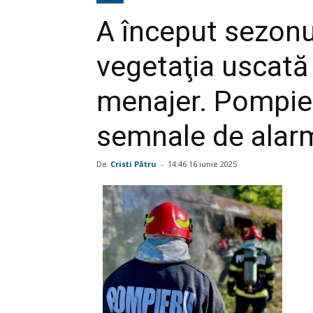
A început sezonul
vegetaţia uscată 
menajer. Pompieri
semnale de alar
De
Cristi Pătru
-
14:46 16 iunie 2025