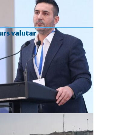
urs valutar
Curs valutar: 06 Aug 2026
EUR
: 5,2513 RON
+0,0024 ▲
USD
: 4,5507 RON
+0,0027 ▲
CHF
: 5,6221 RON
+0,0011 ▲
GBP
: 6,1236 RON
-0,0008 ▼
Convertor valutar
»
Rezultat:
-