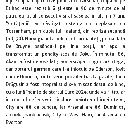
lupte cap la cap cu Liverpool sau cu Arsenal, trupa de pe
Etihad este irezistibilă şi este la 90 de minute de al
patrulea titlul consecutiv şi al şaselea în ultimii 7 ani.
“Cetăţenii” au câştigat restanţa din deplasare cu
Tottenham, prin dubla lui Haaland, din repriza secundă
(50, 90). Norvegianul a îndeplinit formalităţi, prima dată
De Bruyne pasându-i pe linia porţii, iar apoi a
transformat un penalty scos de Doku. În minutul 86,
Akanji a fost deposedat şi Son a scăpat singur cu Ortega,
dar portarul german care l-a înlocuit pe Ederson, lovit
dur de Romero, a intervenit providenţial. La gazde, Radu
Drăguşin a fost integralist şi s-a mişcat destul de bine,
cu o lună înainte de startul Euro 2024, unde va fi titular
în centrul defensivei tricolore. Înaintea ultimei etape,
City are 88 de puncte, iar Arsenal are 86. Duminică,
ambele joacă acasă, City cu West Ham, iar Arsenal cu
Everton.