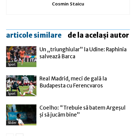
Cosmin Staicu
articole similare
de la același autor
Un „triunghiular” la Udine: Raphinia
salvează Barca
Sport
Real Madrid, meci de gală la
Budapesta cu Ferencvaros
Sport
Coelho: “Trebuie să batem Argeşul
şi să jucăm bine”
Slider