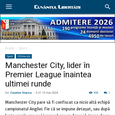
Acasă
Sport
Sport
Ultima oră
Manchester City, lider în
Premier League înaintea
ultimei runde
De
Cosmin Staicu
-
0:31 15 mai 2024
908
1
Manchester City pare să fi confiscat ca nicio altă echipă
campionatul Angliei. Fie că se impune detaşat, sau după