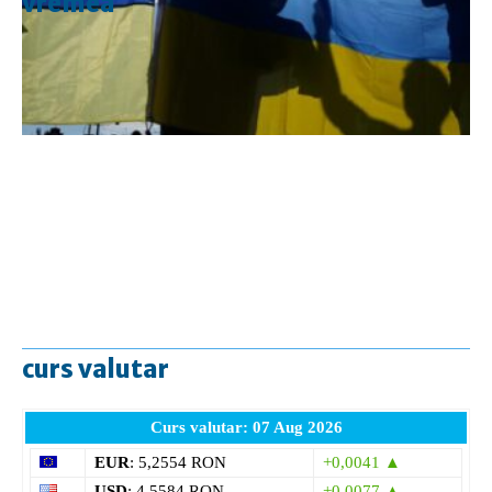
vremea
curs valutar
Curs valutar: 07 Aug 2026
EUR
: 5,2554 RON
+0,0041 ▲
USD
: 4,5584 RON
+0,0077 ▲