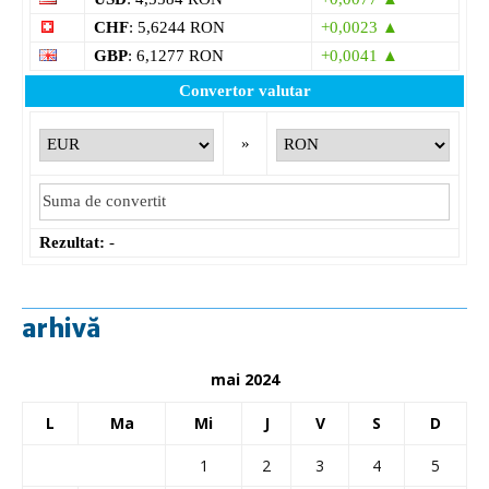
CHF
: 5,6244 RON
+0,0023 ▲
GBP
: 6,1277 RON
+0,0041 ▲
Convertor valutar
»
Rezultat:
-
arhivă
mai 2024
L
Ma
Mi
J
V
S
D
1
2
3
4
5