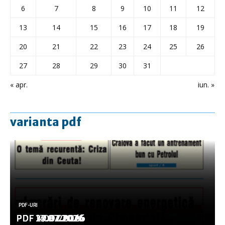
6
7
8
9
10
11
12
13
14
15
16
17
18
19
20
21
22
23
24
25
26
27
28
29
30
31
« apr.
iun. »
varianta pdf
PDF-URI
PDF-URI
PDF-URI
PDF-URI
PDF-URI
PDF 3.08.2026
PDF 29.07.2026
PDF 27.07.2026
PDF 17.07.2026
PDF 14.07.2026