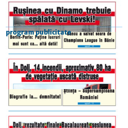
program publicitate
luni-vineri
9.00 - 17.00
sâmbătă
închis
duminică
9.00 - 12.00