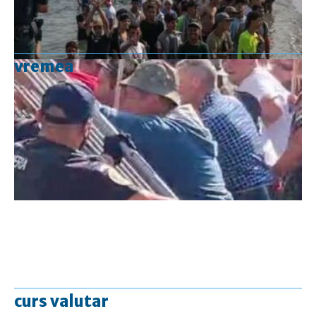
vremea
curs valutar