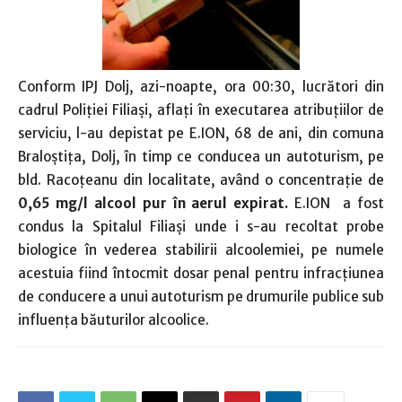
Conform IPJ Dolj, azi-noapte, ora 00:30, lucrători din
cadrul Poliţiei Filiaşi, aflaţi în executarea atribuţiilor de
serviciu, l-au depistat pe E.ION, 68 de ani, din comuna
Braloştiţa, Dolj, în timp ce conducea un autoturism, pe
bld. Racoţeanu din localitate, având o concentraţie de
0,65 mg/l alcool pur în aerul expirat.
E.ION a fost
condus la Spitalul Filiaşi unde i s-au recoltat probe
biologice în vederea stabilirii alcoolemiei, pe numele
acestuia fiind întocmit dosar penal pentru infracţiunea
de conducere a unui autoturism pe drumurile publice sub
influenţa băuturilor alcoolice.