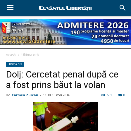
Acasă
Ultima oră
Ultima oră
Dolj: Cercetat penal după ce
a fost prins băut la volan
De
Carmen Zuican
-
11:18 15 mai 2016
651
0