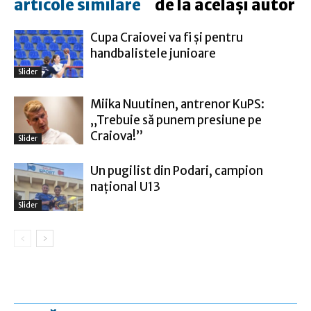
articole similare
de la același autor
Cupa Craiovei va fi şi pentru
handbalistele junioare
Slider
Miika Nuutinen, antrenor KuPS:
„Trebuie să punem presiune pe
Craiova!”
Slider
Un pugilist din Podari, campion
naţional U13
Slider