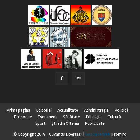
Prima pagina
Editorial
Actualitate
Administraţie
Politică
Economie
Eveniment
Sănătate
Educaţie
Cultură
Sport
Știri din Oltenia
Publicitate
© Copyright 2019 - Cuvantul Libertatii |
Gazduire Web
ITrom.ro