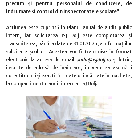
precum și pentru personalul de conducere, de
îndrumare și control din inspectoratele școlare”.
Acţiunea este cuprinsă în Planul anual de audit public
intern, iar solicitarea ISJ Dolj este completarea şi
transmiterea, până la data de 31.01.2025, a informațiilor
solicitate școlilor. Acestea vor fi transmise în format
electronic la adresa de email
audit@isjdolj.ro
și letric,
însoțite de adresă de înaintare, în vederea asumării
corectitudinii și exactității datelor încărcate în machete,
la compartimentul audit intern al ISJ Dolj.