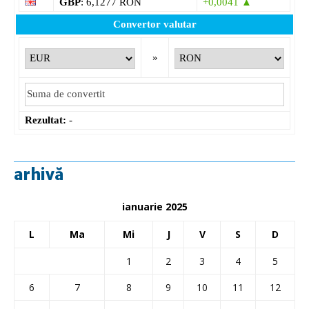
GBP
: 6,1277 RON
+0,0041 ▲
Convertor valutar
»
Rezultat:
-
arhivă
ianuarie 2025
L
Ma
Mi
J
V
S
D
1
2
3
4
5
6
7
8
9
10
11
12