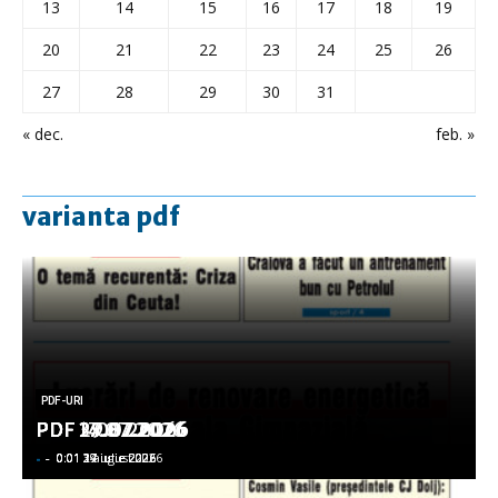
13
14
15
16
17
18
19
20
21
22
23
24
25
26
27
28
29
30
31
« dec.
feb. »
varianta pdf
PDF-URI
PDF-URI
PDF-URI
PDF-URI
PDF-URI
PDF 3.08.2026
PDF 29.07.2026
PDF 27.07.2026
PDF 17.07.2026
PDF 14.07.2026
-
-
-
-
-
-
-
-
-
-
0:01 3 august 2026
0:01 29 iulie 2026
0:01 27 iulie 2026
0:01 17 iulie 2026
0:01 14 iulie 2026